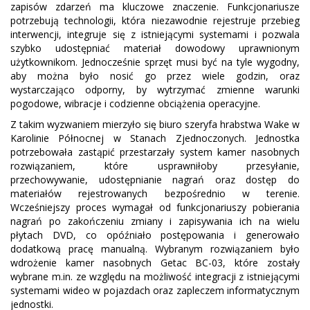
zapisów zdarzeń ma kluczowe znaczenie. Funkcjonariusze
potrzebują technologii, która niezawodnie rejestruje przebieg
interwencji, integruje się z istniejącymi systemami i pozwala
szybko udostępniać materiał dowodowy uprawnionym
użytkownikom. Jednocześnie sprzęt musi być na tyle wygodny,
aby można było nosić go przez wiele godzin, oraz
wystarczająco odporny, by wytrzymać zmienne warunki
pogodowe, wibracje i codzienne obciążenia operacyjne.
Z takim wyzwaniem mierzyło się biuro szeryfa hrabstwa Wake w
Karolinie Północnej w Stanach Zjednoczonych. Jednostka
potrzebowała zastąpić przestarzały system kamer nasobnych
rozwiązaniem, które usprawniłoby przesyłanie,
przechowywanie, udostępnianie nagrań oraz dostęp do
materiałów rejestrowanych bezpośrednio w terenie.
Wcześniejszy proces wymagał od funkcjonariuszy pobierania
nagrań po zakończeniu zmiany i zapisywania ich na wielu
płytach DVD, co opóźniało postępowania i generowało
dodatkową pracę manualną. Wybranym rozwiązaniem było
wdrożenie kamer nasobnych Getac BC-03, które zostały
wybrane m.in. ze względu na możliwość integracji z istniejącymi
systemami wideo w pojazdach oraz zapleczem informatycznym
jednostki.