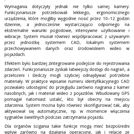
Wymagania dotyczyły jednak nie tylko samej kamery.
Funkcjonariusze potrzebowali lekkiego, ergonomicznego
urządzenia, które mogliby wygodnie nosić przez 10–12 godzin
dziennie, a jednocześnie wystarczająco odpornego na
ekstremalne warunki pogodowe, intensywne użytkowanie i
wibracje. System musiał również współpracować z używanym
przez jednostkę systemem CAD, lokalnym systemem
przechowywaniem danych oraz środowiskiem wideo w
pojazdach.
Efektem było bardziej zintegrowane podejście do rejestrowania
zdarzeń. Funkcjonariusze zyskali łatwiejszy dostęp do nagrań, a
przełożeni i śledczy mogli szybciej odnajdywać potrzebne
materiały. W praktyce wpisanie numeru identyfikacyjnego CAD
pozwalało udostępnić do przeglądu zarówno nagrania z kamer
nasobnych, jak i materiał wideo z pojazdów. Wbudowany GPS
pomagał natomiast ustalić, kto był obecny na miejscu
zdarzenia. System można było również skonfigurować tak, aby
aktywował się automatycznie, np. w momencie włączenia
sygnałów świetlnych podczas zatrzymania pojazdu.
Dla organów ścigania takie funkcje mogą mieć bezpośredni
wpływ zarówno na działania operacyjne, jak i relacje ze