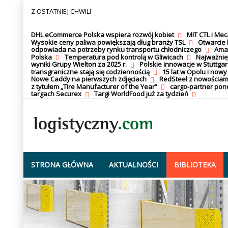
Z OSTATNIEJ CHWILI
DHL eCommerce Polska wspiera rozwój kobiet
MIT CTL i Me
Wysokie ceny paliwa powiększają dług branży TSL
Otwarcie 
odpowiada na potrzeby rynku transportu chłodniczego
Amaz
Polska
Temperatura pod kontrolą w Gliwicach
Najważnie
wyniki Grupy Wielton za 2025 r.
Polskie innowacje w Stuttgar
transgraniczne stają się codziennością
15 lat w Opolu i nowy
Nowe Caddy na pierwszych zdjęciach
RedSteel z nowościam
z tytułem „Tire Manufacturer of the Year”
cargo-partner po
targach Securex
Targi WorldFood już za tydzień
STRONA GŁÓWNA
AKTUALNOŚCI
BIBLIOTEKA