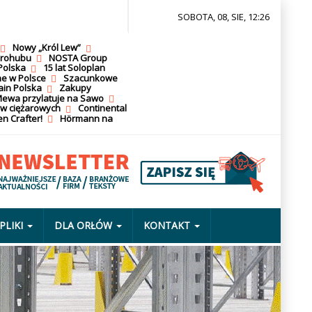
SOBOTA, 08, SIE, 12:26
Nowy „Król Lew”
krohubu
NOSTA Group
Polska
15 lat Soloplan
ne w Polsce
Szacunkowe
ain Polska
Zakupy
ewa przylatuje na Sawo
ów ciężarowych
Continental
n Crafter!
Hörmann na
PLIKI
DLA ORŁÓW
KONTAKT