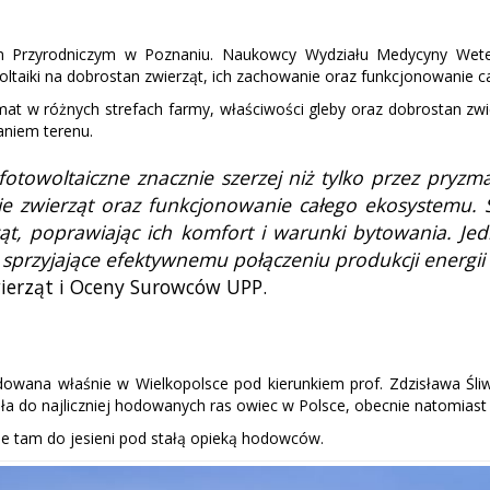
m Przyrodniczym w Poznaniu. Naukowcy Wydziału Medycyny Wetery
woltaiki na dobrostan zwierząt, ich zachowanie oraz funkcjonowanie 
mat w różnych strefach farmy, właściwości gleby oraz dobrostan zwier
taniem terenu.
towoltaiczne znacznie szerzej niż tylko przez pryzma
ie zwierząt oraz funkcjonowanie całego ekosystemu. 
ząt, poprawiając ich komfort i warunki bytowania. Je
 sprzyjające efektywnemu połączeniu produkcji energii z
ierząt i Oceny Surowców UPP.
owana właśnie w Wielkopolsce pod kierunkiem prof. Zdzisława Śl
eżała do najliczniej hodowanych ras owiec w Polsce, obecnie natom
nie tam do jesieni pod stałą opieką hodowców.