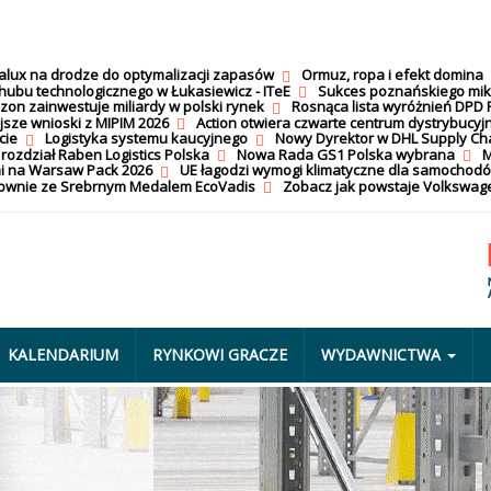
calux na drodze do optymalizacji zapasów
Ormuz, ropa i efekt domina
hubu technologicznego w Łukasiewicz - ITeE
Sukces poznańskiego mi
on zainwestuje miliardy w polski rynek
Rosnąca lista wyróżnień DPD 
jsze wnioski z MIPIM 2026
Action otwiera czwarte centrum dystrybucyj
cie
Logistyka systemu kaucyjnego
Nowy Dyrektor w DHL Supply Ch
 rozdział Raben Logistics Polska
Nowa Rada GS1 Polska wybrana
M
i na Warsaw Pack 2026
UE łagodzi wymogi klimatyczne dla samochod
nownie ze Srebrnym Medalem EcoVadis
Zobacz jak powstaje Volkswage
KALENDARIUM
RYNKOWI GRACZE
WYDAWNICTWA