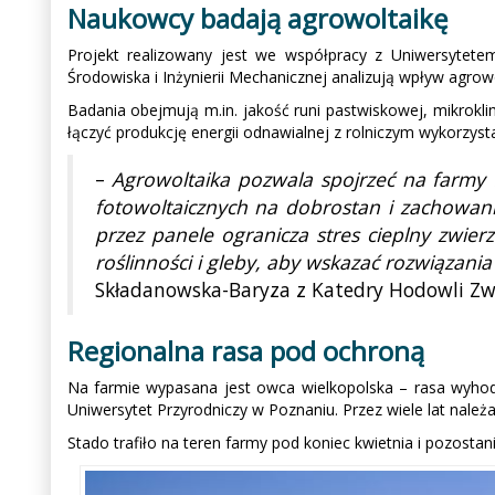
Naukowcy badają agrowoltaikę
Projekt realizowany jest we współpracy z Uniwersytete
Środowiska i Inżynierii Mechanicznej analizują wpływ agro
Badania obejmują m.in. jakość runi pastwiskowej, mikrokli
łączyć produkcję energii odnawialnej z rolniczym wykorzys
–
Agrowoltaika pozwala spojrzeć na farmy fo
fotowoltaicznych na dobrostan i zachowan
przez panele ogranicza stres cieplny zwier
roślinności i gleby, aby wskazać rozwiązania
Składanowska-Baryza z Katedry Hodowli Zw
Regionalna rasa pod ochroną
Na farmie wypasana jest owca wielkopolska – rasa wyhod
Uniwersytet Przyrodniczy w Poznaniu. Przez wiele lat nal
Stado trafiło na teren farmy pod koniec kwietnia i pozosta