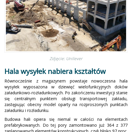
Zdjęcie: Unilever
Hala wysyłek nabiera kształtów
Równocześnie z magazynem powstaje nowoczesna hala
wysyłek wyposażona w dziewięć wielofunkcyjnych doków
załadunkowo-rozładunkowych. Po zakończeniu inwestycji stanie
się centralnym punktem obsługi transportowej zakładu,
zastępując obecny model oparty na rozproszonych punktach
załadunku i rozładunku.
Budowa hali opiera się niemal w całości na elementach
prefabrykowanych. Do tej pory zamontowano już 364 z 377
zaplanowanych elementów konstrukcyjnych, czyli blisko 97 proc.