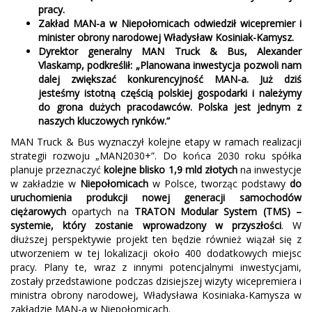
pracy.
Zakład MAN-a w Niepołomicach odwiedził wicepremier i
minister obrony narodowej Władysław Kosiniak-Kamysz.
Dyrektor generalny MAN Truck & Bus, Alexander
Vlaskamp, podkreślił: „Planowana inwestycja pozwoli nam
dalej zwiększać konkurencyjność MAN-a. Już dziś
jesteśmy istotną częścią polskiej gospodarki i należymy
do grona dużych pracodawców. Polska jest jednym z
naszych kluczowych rynków.”
MAN Truck & Bus wyznaczył kolejne etapy w ramach realizacji
strategii rozwoju „MAN2030+”. Do końca 2030 roku spółka
planuje przeznaczyć
kolejne blisko 1,9 mld złotych
na inwestycje
w zakładzie w
Niepołomicach
w Polsce, tworząc podstawy
do
uruchomienia produkcji nowej generacji samochodów
ciężarowych
opartych na
TRATON Modular System (TMS) –
systemie, który zostanie wprowadzony w przyszłości
. W
dłuższej perspektywie projekt ten będzie również wiązał się z
utworzeniem w tej lokalizacji około 400 dodatkowych miejsc
pracy. Plany te, wraz z innymi potencjalnymi inwestycjami,
zostały przedstawione podczas dzisiejszej wizyty wicepremiera i
ministra obrony narodowej, Władysława Kosiniaka-Kamysza w
zakładzie MAN-a w Niepołomicach.