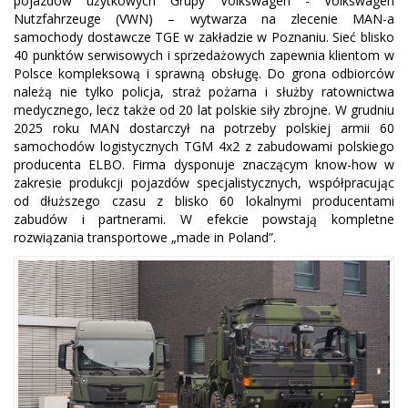
pojazdów użytkowych Grupy Volkswagen - Volkswagen
Nutzfahrzeuge (VWN) – wytwarza na zlecenie MAN-a
samochody dostawcze TGE w zakładzie w Poznaniu. Sieć blisko
40 punktów serwisowych i sprzedażowych zapewnia klientom w
Polsce kompleksową i sprawną obsługę. Do grona odbiorców
należą nie tylko policja, straż pożarna i służby ratownictwa
medycznego, lecz także od 20 lat polskie siły zbrojne. W grudniu
2025 roku MAN dostarczył na potrzeby polskiej armii 60
samochodów logistycznych TGM 4x2 z zabudowami polskiego
producenta ELBO. Firma dysponuje znaczącym know-how w
zakresie produkcji pojazdów specjalistycznych, współpracując
od dłuższego czasu z blisko 60 lokalnymi producentami
zabudów i partnerami. W efekcie powstają kompletne
rozwiązania transportowe „made in Poland”.