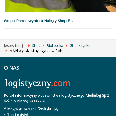
Grupa Raben wybiera Nulogy Shop Fl...
Jesteś tutaj:
Start
Biblioteka
Głos z rynku
MAN wysyła silny sygnał w Polsce
O NAS
Portal informacyjny wydawnictwa logistycznego
Medialog Sp z
o.o. -
wydawcy czasopism:
* Magazynowanie i Dystrybucja,
* Top Logistyk
,