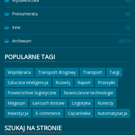
Wydawnictwa
(0)
Prenumerata
(0)
Inne
(5)
Archiwum
(2537)
POPULARNE TAGI
Współpraca
Transport drogowy
Transport
Targi
Sztuczna inteligencja
Rozwój
Raport
Przesyłki
Powierzchnie logistyczne
Nowoczesne technologie
Magazyn
Łańcuch dostaw
Logistyka
Kurierzy
Inwestycja
E-commerce
Ciężarówka
Automatyzacja
SZUKAJ NA STRONIE