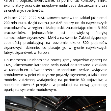
karoserii, poprzez lakierowanie, aż po montaż końcowy. Silniki,
akumulatory oraz osie napędowe nadal będą dostarczane przez
zewnętrznych partnerów.
W latach 2020–2022 MAN zainwestował w ten zakład już niemal
200 mln euro, dzięki czemu już dziś należy on do największych
pracodawców w regionie Małopolski, zatrudniając około 3 500
pracowników. Jednocześnie jest największą fabryką
samochodów ciężarowych MAN-a na świecie. Zakład dysponuje
zdolnością produkcyjną na poziomie około 300 pojazdów
ciężarowych dziennie, co plasuje go w gronie największych
fabryk ciężarówek w Europie.
Do momentu uruchomienia nowej gamy pojazdów opartej na
TMS, lakierowane karoserie będą nadal dostarczane z zakładu
w Monachium. Równocześnie Monachium będzie wyłącznie
produkować w pełni elektryczne pojazdy ciężarowe, a także inne
modele, z dzienną wydajnością na poziomie 80 pojazdów, a
następnie również przejdzie w produkcji na nową generację
opartą na systemie modułowym.