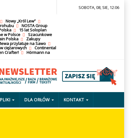
SOBOTA, 08, SIE, 12:06
Nowy „Król Lew”
krohubu
NOSTA Group
Polska
15 lat Soloplan
ne w Polsce
Szacunkowe
ain Polska
Zakupy
ewa przylatuje na Sawo
ów ciężarowych
Continental
n Crafter!
Hörmann na
PLIKI
DLA ORŁÓW
KONTAKT