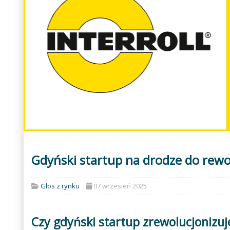
Gdyński startup na drodze do rewol
Głos z rynku
07 wrzesień 2025
Czy gdyński startup zrewolucjonizuj