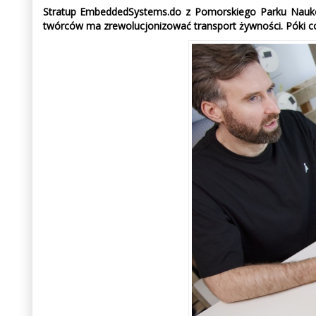
Stratup EmbeddedSystems.do z Pomorskiego Parku Naukow
twórców ma zrewolucjonizować transport żywności. Póki co,