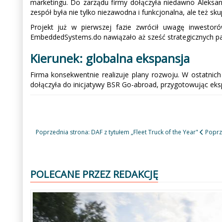
marketingu. Do zarządu firmy dołączyła niedawno Aleksa
zespół była nie tylko niezawodna i funkcjonalna, ale też s
Projekt już w pierwszej fazie zwrócił uwagę inwesto
EmbeddedSystems.do nawiązało aż sześć strategicznych pa
Kierunek: globalna ekspansja
Firma konsekwentnie realizuje plany rozwoju. W ostatnic
dołączyła do inicjatywy BSR Go-abroad, przygotowując eks
Poprzednia strona: DAF z tytułem „Fleet Truck of the Year"
Poprz
POLECANE PRZEZ REDAKCJĘ
Poprzedni
Następny