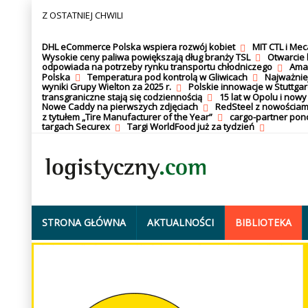
Z OSTATNIEJ CHWILI
DHL eCommerce Polska wspiera rozwój kobiet
MIT CTL i Me
Wysokie ceny paliwa powiększają dług branży TSL
Otwarcie 
odpowiada na potrzeby rynku transportu chłodniczego
Amaz
Polska
Temperatura pod kontrolą w Gliwicach
Najważnie
wyniki Grupy Wielton za 2025 r.
Polskie innowacje w Stuttgar
transgraniczne stają się codziennością
15 lat w Opolu i nowy
Nowe Caddy na pierwszych zdjęciach
RedSteel z nowościam
z tytułem „Tire Manufacturer of the Year”
cargo-partner po
targach Securex
Targi WorldFood już za tydzień
STRONA GŁÓWNA
AKTUALNOŚCI
BIBLIOTEKA