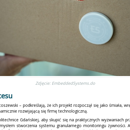
Zdjęcie: EmbeddedSystems.do
cesu
toszewski – podkreślają, że ich projekt rozpoczął się jako śmiała, 
namicznie rozwijającą się firmę technologiczną.
olitechnice Gdańskiej, aby skupić się na praktycznych wyzwaniach 
mysłem stworzenia systemu granularnego monitoringu żywności. A