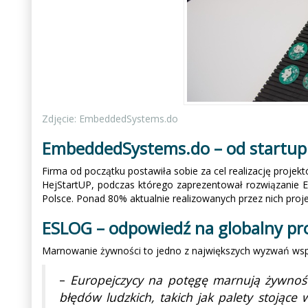
Zdjęcie: EmbeddedSystems.do
EmbeddedSystems.do – od startupu
Firma od początku postawiła sobie za cel realizację proje
HejStartUP, podczas którego zaprezentował rozwiązanie ES
Polsce. Ponad 80% aktualnie realizowanych przez nich proj
ESLOG – odpowiedź na globalny p
Marnowanie żywności to jedno z największych wyzwań wsp
–
Europejczycy na potęgę marnują żywność.
błędów ludzkich, takich jak palety stojąc