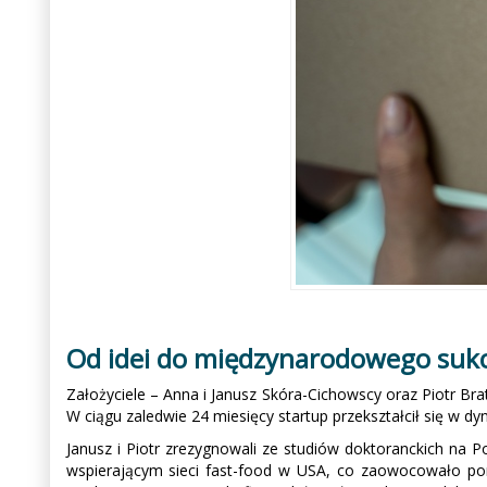
Od idei do międzynarodowego suk
Założyciele – Anna i Janusz Skóra-Cichowscy oraz Piotr Bra
W ciągu zaledwie 24 miesięcy startup przekształcił się w dy
Janusz i Piotr zrezygnowali ze studiów doktoranckich na P
wspierającym sieci fast-food w USA, co zaowocowało po