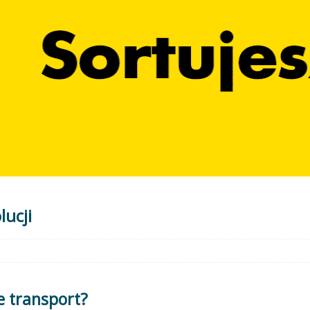
ucji
e transport?