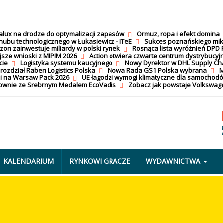
calux na drodze do optymalizacji zapasów
Ormuz, ropa i efekt domina
hubu technologicznego w Łukasiewicz - ITeE
Sukces poznańskiego mi
on zainwestuje miliardy w polski rynek
Rosnąca lista wyróżnień DPD 
jsze wnioski z MIPIM 2026
Action otwiera czwarte centrum dystrybucyj
cie
Logistyka systemu kaucyjnego
Nowy Dyrektor w DHL Supply Ch
 rozdział Raben Logistics Polska
Nowa Rada GS1 Polska wybrana
M
i na Warsaw Pack 2026
UE łagodzi wymogi klimatyczne dla samochod
nownie ze Srebrnym Medalem EcoVadis
Zobacz jak powstaje Volkswage
KALENDARIUM
RYNKOWI GRACZE
WYDAWNICTWA