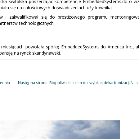
ndra Świtalska poszerzając kompetencje EmbeddedSystems.do o wz
kupiała się na całościowych doświadczeniach użytkownika.
rów i zakwalifikował się do prestiżowego programu mentoringow
rtnerstw technologicznych.
h miesiącach powołała spółkę EmbeddedSystems.do America Inc., a
pansję na rynek skandynawski.
ednia
Następna strona: Biopaliwa kluczem do szybkiej dekarbonizacji
Nast