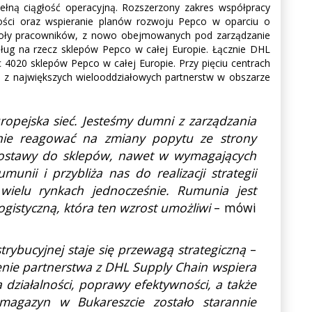
pełną ciągłość operacyjną. Rozszerzony zakres współpracy
ności oraz wspieranie planów rozwoju Pepco w oparciu o
społy pracowników, z nowo obejmowanych pod zarządzanie
usług na rzecz sklepów Pepco w całej Europie. Łącznie DHL
020 sklepów Pepco w całej Europie. Przy pięciu centrach
o z największych wielooddziałowych partnerstw w obszarze
opejska sieć. Jesteśmy dumni z zarządzania
nie reagować na zmiany popytu ze strony
 dostawy do sklepów, nawet w wymagających
ii i przybliża nas do realizacji strategii
wielu rynkach jednocześnie. Rumunia jest
istyczną, która ten wzrost umożliwi
– mówi
rybucyjnej staje się przewagą strategiczną
–
nie partnerstwa z DHL Supply Chain wspiera
działalności, poprawy efektywności, a także
magazyn w Bukareszcie zostało starannie