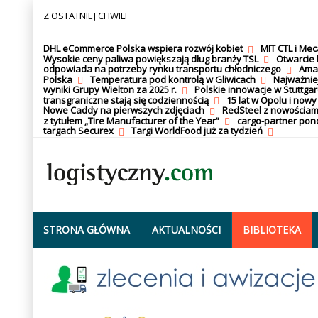
Z OSTATNIEJ CHWILI
DHL eCommerce Polska wspiera rozwój kobiet
MIT CTL i Me
Wysokie ceny paliwa powiększają dług branży TSL
Otwarcie 
odpowiada na potrzeby rynku transportu chłodniczego
Amaz
Polska
Temperatura pod kontrolą w Gliwicach
Najważnie
wyniki Grupy Wielton za 2025 r.
Polskie innowacje w Stuttgar
transgraniczne stają się codziennością
15 lat w Opolu i nowy
Nowe Caddy na pierwszych zdjęciach
RedSteel z nowościam
z tytułem „Tire Manufacturer of the Year”
cargo-partner po
targach Securex
Targi WorldFood już za tydzień
STRONA GŁÓWNA
AKTUALNOŚCI
BIBLIOTEKA