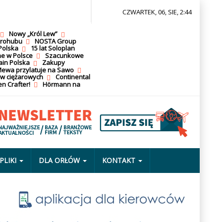
CZWARTEK, 06, SIE, 2:44
Nowy „Król Lew”
krohubu
NOSTA Group
Polska
15 lat Soloplan
ne w Polsce
Szacunkowe
ain Polska
Zakupy
ewa przylatuje na Sawo
ów ciężarowych
Continental
n Crafter!
Hörmann na
PLIKI
DLA ORŁÓW
KONTAKT