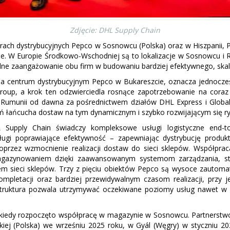
Zdjęcie: DHL Supply Chain
ach dystrybucyjnych Pepco w Sosnowcu (Polska) oraz w Hiszpanii, 
ie. W Europie Środkowo-Wschodniej są to lokalizacje w Sosnowcu i R
lne zaangażowanie obu firm w budowaniu bardziej efektywnego, skal
ia centrum dystrybucyjnym Pepco w Bukareszcie, oznacza jednocześn
roup, a krok ten odzwierciedla rosnące zapotrzebowanie na coraz
umunii od dawna za pośrednictwem działów DHL Express i Global F
ń łańcucha dostaw na tym dynamicznym i szybko rozwijającym się ry
Supply Chain świadczy kompleksowe usługi logistyczne end-t
ugi poprawiające efektywność – zapewniając dystrybucję produkt
oprzez wzmocnienie realizacji dostaw do sieci sklepów. Współpra
gazynowaniem dzięki zaawansowanym systemom zarządzania, stał
em sieci sklepów. Trzy z pięciu obiektów Pepco są wysoce zautom
ompletacji oraz bardziej przewidywalnym czasom realizacji, prz
 struktura pozwala utrzymywać oczekiwane poziomy usług nawet w
, kiedy rozpoczęto współpracę w magazynie w Sosnowcu. Partnerstw
iej (Polska) we wrześniu 2025 roku, w Gyál (Węgry) w styczniu 2