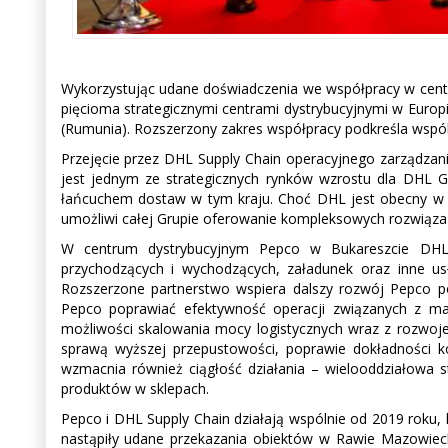
Wykorzystując udane doświadczenia we współpracy w centr
pięcioma strategicznymi centrami dystrybucyjnymi w Europ
(Rumunia). Rozszerzony zakres współpracy podkreśla wspó
Przejęcie przez DHL Supply Chain operacyjnego zarządzan
jest jednym ze strategicznych rynków wzrostu dla DHL G
łańcuchem dostaw w tym kraju. Choć DHL jest obecny w R
umożliwi całej Grupie oferowanie kompleksowych rozwiąza
W centrum dystrybucyjnym Pepco w Bukareszcie DHL 
przychodzących i wychodzących, załadunek oraz inne usł
Rozszerzone partnerstwo wspiera dalszy rozwój Pepco p
Pepco poprawiać efektywność operacji związanych z ma
możliwości skalowania mocy logistycznych wraz z rozwoj
sprawą wyższej przepustowości, poprawie dokładności k
wzmacnia również ciągłość działania – wielooddziałowa
produktów w sklepach.
Pepco i DHL Supply Chain działają wspólnie od 2019 roku
nastąpiły udane przekazania obiektów w Rawie Mazowieck