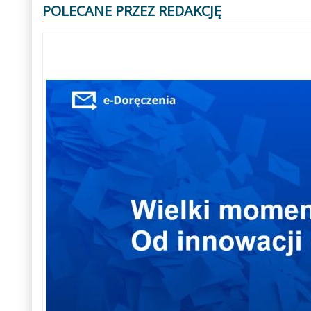
POLECANE PRZEZ REDAKCJĘ
Poprzedni
Następny