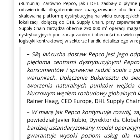
(Rumunia). Zarówno Pepco, jak i DHL zadbały o płynne pr
odzwierciedla długoterminowe zaangażowanie obu firm w
skalowalną platformę dystrybucyjną na wielu europejsk
lokalizacji, dołączą do DHL Supply Chain, przy zapewnien
Supply Chain zarządza obecnie 290 000 m² operacji maga
dystrybucyjnych pod zarządzaniem i obecności na wielu r
logistyki kontraktowej w sektorze handlu detalicznego w reg
–
Siłą łańcucha dostaw Pepco jest jego od
pięcioma centrami dystrybucyjnymi Pepc
konsumentów i sprawnie radzić sobie z p
warunkach. Dołączenie Bukaresztu do siec
tworzenia naturalnych punktów wejścia d
kluczowym węzłem rozbudowy globalnych łań
Rainer Haag, CEO Europe, DHL Supply Chain
–
W miarę jak Pepco kontynuuje rozwój, zap
powiedział Javier Rubio, Dyrektor ds. Glob
bardziej ustandaryzowany model operacyjny
gwarantuje wysoki poziom usług dla nas