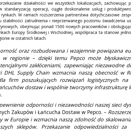
zekazanie działalności we wszystkich lokalizacjach, zachowując 
 standaryzację operacji, ciągłe doskonalenie usług i produktyw
ich rynkach. W ramach rozszerzenia partnerstwa dotychczasowe ze
iu stabilności zatrudnienia i nieprzerwanego poziomu świadczenia 
zynowych, obejmując ponad 1500 nowych pracowników i obsługując 4
ynkach Europy Środkowej i Wschodniej, współpraca ta stanowi jedn
ionie w ostatnich latach.
porność oraz rozbudowana i wzajemnie powiązana eur
o w regionie – dzięki temu Pepco może błyskawicz
otencjalnymi zakłóceniami, zapewniając niezawodne
i DHL Supply Chain wzmacnia naszą obecność w Rumun
la firm poszukujących rozwiązań logistycznych na 
cuchów dostaw i wspólnie tworzymy infrastrukturę log
.
ewnienie odporności i niezawodności naszej sieci dyst
alnych Zakupów i Łańcucha Dostaw w Pepco. –
Rozszerze
 w Europie i wzmacnia naszą zdolność do skalowania 
zych sklepów. Przekazanie odpowiedzialności za 