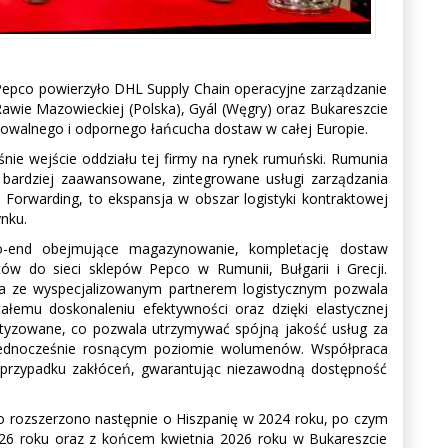
Pepco powierzyło DHL Supply Chain operacyjne zarządzanie
awie Mazowieckiej (Polska), Gyál (Węgry) oraz Bukareszcie
owalnego i odpornego łańcucha dostaw w całej Europie.
ie wejście oddziału tej firmy na rynek rumuński. Rumunia
 bardziej zaawansowane, zintegrowane usługi zarządzania
orwarding, to ekspansja w obszar logistyki kontraktowej
nku.
o-end obejmujące magazynowanie, kompletację dostaw
ów do sieci sklepów Pepco w Rumunii, Bułgarii i Grecji.
ca ze wyspecjalizowanym partnerem logistycznym pozwala
emu doskonaleniu efektywności oraz dzięki elastycznej
atyzowane, co pozwala utrzymywać spójną jakość usług za
y jednocześnie rosnącym poziomie wolumenów. Współpraca
 przypadku zakłóceń, gwarantując niezawodną dostępność
o rozszerzono następnie o Hiszpanię w 2024 roku, po czym
026 roku oraz z końcem kwietnia 2026 roku w Bukareszcie