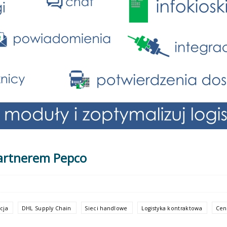
partnerem Pepco
ucja
DHL Supply Chain
Sieci handlowe
Logistyka kontraktowa
Cen