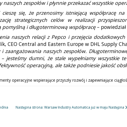
y naszych zespołów i płynnie przekazać wszystkie oper
 cieszę się, że przenosimy istniejącą współpracę na
ację strategicznych celów w realizacji przyspies
zą pomyślną i długoterminową współpracę
– powiedział
ienia naszych relacji z Pepco i przejęcia dodatkowy
ík, CEO Central and Eastern Europe w DHL Supply Cha
g i zaangażowania naszych zespołów. Długoterminowe
ch – jesteśmy dumni, że stale wypełniamy wszystkie t
ektywność operacyjną, ale także podniesie jakość obsł
nty operacyjne wspierające przyszły rozwój i zapewniające ciągłość
ednia
Następna strona: Warsaw Industry Automatica już w maju
Następna