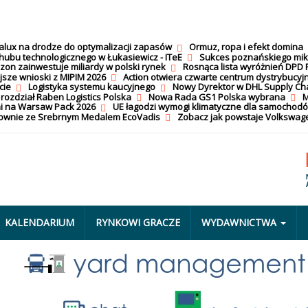
calux na drodze do optymalizacji zapasów
Ormuz, ropa i efekt domina
hubu technologicznego w Łukasiewicz - ITeE
Sukces poznańskiego mi
on zainwestuje miliardy w polski rynek
Rosnąca lista wyróżnień DPD 
jsze wnioski z MIPIM 2026
Action otwiera czwarte centrum dystrybucyj
cie
Logistyka systemu kaucyjnego
Nowy Dyrektor w DHL Supply Ch
 rozdział Raben Logistics Polska
Nowa Rada GS1 Polska wybrana
M
i na Warsaw Pack 2026
UE łagodzi wymogi klimatyczne dla samochod
nownie ze Srebrnym Medalem EcoVadis
Zobacz jak powstaje Volkswage
KALENDARIUM
RYNKOWI GRACZE
WYDAWNICTWA