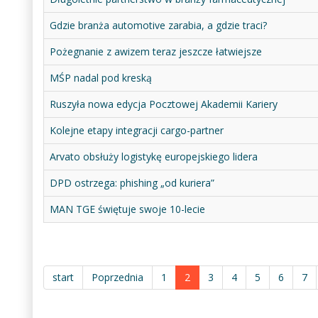
Gdzie branża automotive zarabia, a gdzie traci?
Pożegnanie z awizem teraz jeszcze łatwiejsze
MŚP nadal pod kreską
Ruszyła nowa edycja Pocztowej Akademii Kariery
Kolejne etapy integracji cargo-partner
Arvato obsłuży logistykę europejskiego lidera
DPD ostrzega: phishing „od kuriera”
MAN TGE świętuje swoje 10-lecie
start
Poprzednia
1
2
3
4
5
6
7