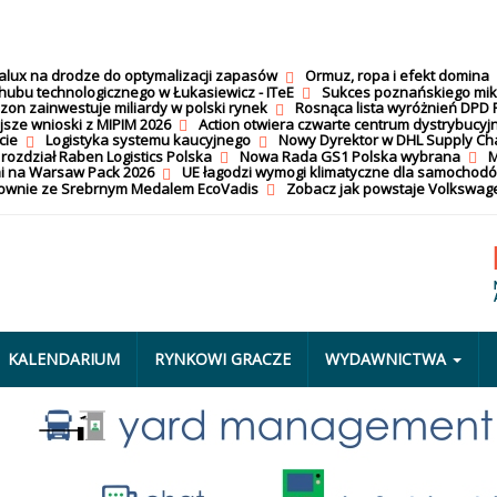
calux na drodze do optymalizacji zapasów
Ormuz, ropa i efekt domina
hubu technologicznego w Łukasiewicz - ITeE
Sukces poznańskiego mi
on zainwestuje miliardy w polski rynek
Rosnąca lista wyróżnień DPD 
jsze wnioski z MIPIM 2026
Action otwiera czwarte centrum dystrybucyj
cie
Logistyka systemu kaucyjnego
Nowy Dyrektor w DHL Supply Ch
 rozdział Raben Logistics Polska
Nowa Rada GS1 Polska wybrana
M
i na Warsaw Pack 2026
UE łagodzi wymogi klimatyczne dla samochod
nownie ze Srebrnym Medalem EcoVadis
Zobacz jak powstaje Volkswage
KALENDARIUM
RYNKOWI GRACZE
WYDAWNICTWA