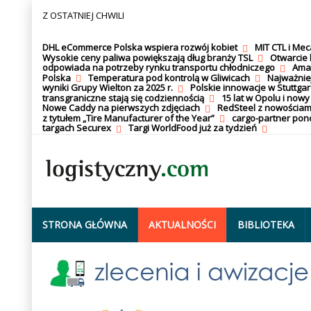
Z OSTATNIEJ CHWILI
DHL eCommerce Polska wspiera rozwój kobiet
MIT CTL i Me
Wysokie ceny paliwa powiększają dług branży TSL
Otwarcie 
odpowiada na potrzeby rynku transportu chłodniczego
Amaz
Polska
Temperatura pod kontrolą w Gliwicach
Najważnie
wyniki Grupy Wielton za 2025 r.
Polskie innowacje w Stuttgar
transgraniczne stają się codziennością
15 lat w Opolu i nowy
Nowe Caddy na pierwszych zdjęciach
RedSteel z nowościam
z tytułem „Tire Manufacturer of the Year”
cargo-partner po
targach Securex
Targi WorldFood już za tydzień
STRONA GŁÓWNA
AKTUALNOŚCI
BIBLIOTEKA