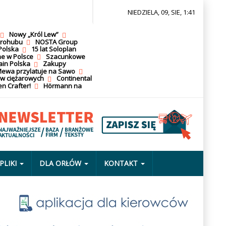
NIEDZIELA, 09, SIE, 1:41
Nowy „Król Lew”
krohubu
NOSTA Group
Polska
15 lat Soloplan
ne w Polsce
Szacunkowe
ain Polska
Zakupy
ewa przylatuje na Sawo
ów ciężarowych
Continental
n Crafter!
Hörmann na
PLIKI
DLA ORŁÓW
KONTAKT