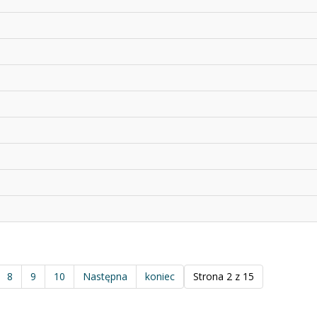
8
9
10
Następna
koniec
Strona 2 z 15