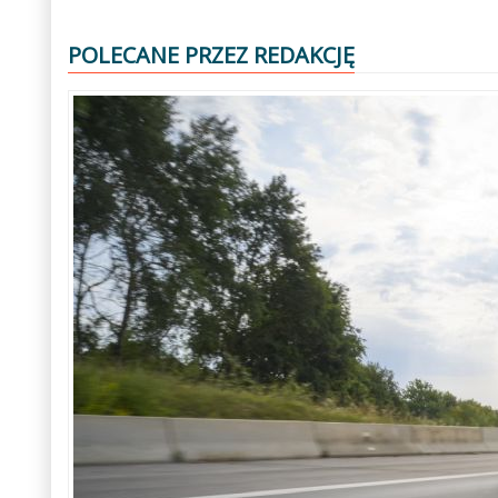
POLECANE PRZEZ REDAKCJĘ
Poprzedni
Następny