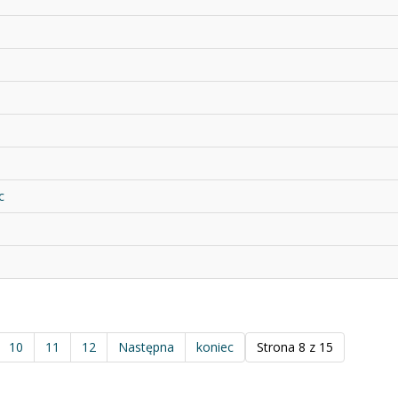
c
10
11
12
Następna
koniec
Strona 8 z 15