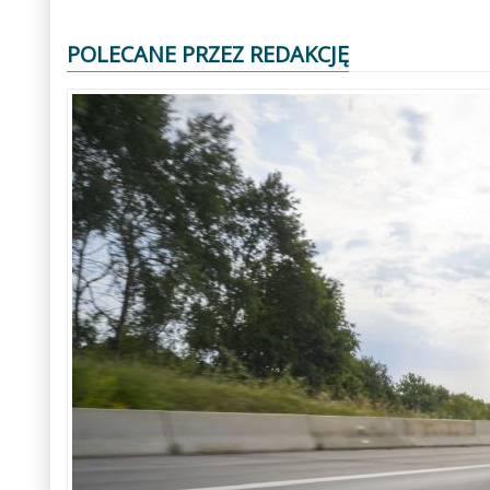
POLECANE PRZEZ REDAKCJĘ
Poprzedni
Następny