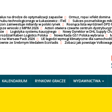
calux na drodze do optymalizacji zapasów
Ormuz, ropa i efekt domina
hubu technologicznego w Łukasiewicz - ITeE
Sukces poznańskiego mi
on zainwestuje miliardy w polski rynek
Rosnąca lista wyróżnień DPD 
jsze wnioski z MIPIM 2026
Action otwiera czwarte centrum dystrybucyj
cie
Logistyka systemu kaucyjnego
Nowy Dyrektor w DHL Supply Ch
 rozdział Raben Logistics Polska
Nowa Rada GS1 Polska wybrana
M
i na Warsaw Pack 2026
UE łagodzi wymogi klimatyczne dla samochod
nownie ze Srebrnym Medalem EcoVadis
Zobacz jak powstaje Volkswage
KALENDARIUM
RYNKOWI GRACZE
WYDAWNICTWA