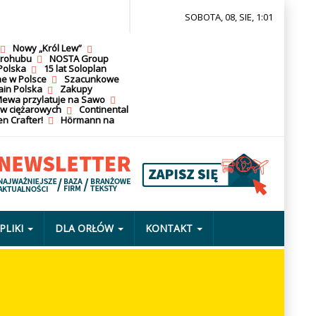
SOBOTA, 08, SIE, 1:01
Nowy „Król Lew”
krohubu
NOSTA Group
Polska
15 lat Soloplan
ne w Polsce
Szacunkowe
ain Polska
Zakupy
ewa przylatuje na Sawo
ów ciężarowych
Continental
n Crafter!
Hörmann na
PLIKI
DLA ORŁÓW
KONTAKT