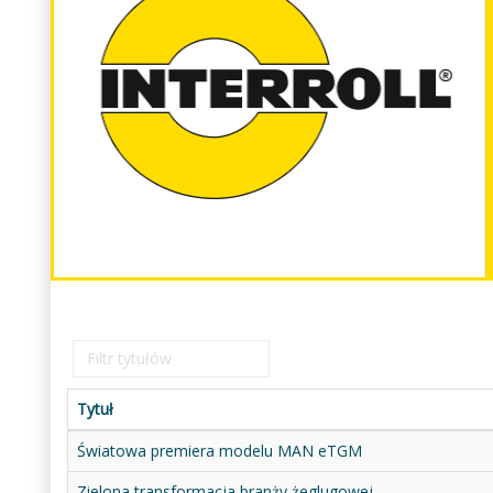
Filtr
tytułów
Tytuł
Światowa premiera modelu MAN eTGM
Zielona transformacja branży żeglugowej