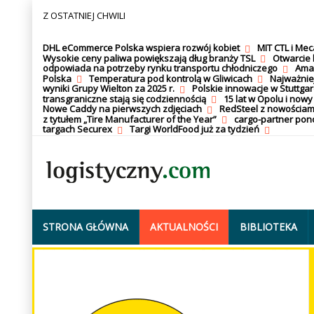
Z OSTATNIEJ CHWILI
DHL eCommerce Polska wspiera rozwój kobiet
MIT CTL i Me
Wysokie ceny paliwa powiększają dług branży TSL
Otwarcie 
odpowiada na potrzeby rynku transportu chłodniczego
Amaz
Polska
Temperatura pod kontrolą w Gliwicach
Najważnie
wyniki Grupy Wielton za 2025 r.
Polskie innowacje w Stuttgar
transgraniczne stają się codziennością
15 lat w Opolu i nowy
Nowe Caddy na pierwszych zdjęciach
RedSteel z nowościam
z tytułem „Tire Manufacturer of the Year”
cargo-partner po
targach Securex
Targi WorldFood już za tydzień
STRONA GŁÓWNA
AKTUALNOŚCI
BIBLIOTEKA