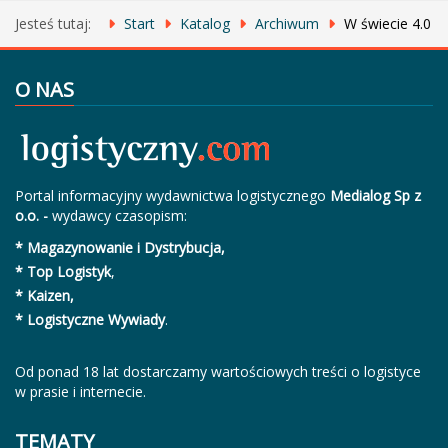
Jesteś tutaj:
Start
Katalog
Archiwum
W świecie 4.0
O NAS
Portal informacyjny wydawnictwa logistycznego
Medialog Sp z
o.o. -
wydawcy czasopism:
* Magazynowanie i Dystrybucja,
* Top Logistyk
,
* Kaizen,
* Logistyczne Wywiady
.
Od ponad 18 lat dostarczamy wartościowych treści o logistyce
w prasie i internecie.
TEMATY