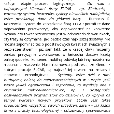
każdym etapie procesu logistycznego. –
Od roku z
największymi klientami firmy ELCAR – np. Biedronką –
wdrażamy system beaconów, tysięcy niewielkich nadajników,
które przekazują dane do głównej bazy
– tłumaczy R.
Koszewski. System do zarządzania flotą ELCAR potrafi te dane
odpowiednio przetworzyć, aby odpowiedzieć na konkretne
pytania: czy towar przewożony jest w odpowiednich warunkach,
czy trasy są optymalne, jaki będzie czas najbliższej dostawy. Nie
można zapominać też o podstawowych kwestiach związanych z
bezpieczeństwem – już sam fakt, że w każdej chwili możemy
bardzo precyzyjnie zlokalizować w łańcuchu dostaw każdą
paletę (pudełko, kontener, mobilną lodówkę lub inny nośnik) ma
niebanalne znaczenie. Nasz rozmówca podkreśla, że klienci, z
którymi pracuje ELCAR, są najczęściej otwarci na zmiany i
innowacje technologiczne. –
Systemy, które dziś z nimi
budujemy, należą do najnowocześniejszych w Europie. Jeśli
widzę jakieś ograniczenia i zagrożenia, to wynikają one z
czynników makroekonomicznych, np. z dostępności
doświadczonych programistów do działów IT, co wpływa na
tempo wdrożeń nowych projektów. ELCAR jest także
producentem wszystkich swoich urządzeń, zatem – jak każda
firma z branży technologicznej – odczuwamy spowodowane