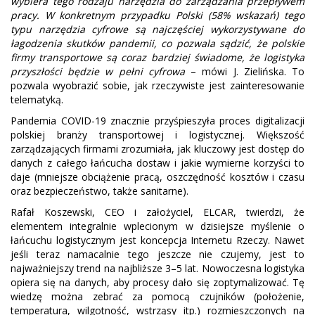
wybiera tego rodzaju narzędzia do zarządzania przepływem
pracy. W konkretnym przypadku Polski (58% wskazań) tego
typu narzędzia cyfrowe są najczęściej wykorzystywane do
łagodzenia skutków pandemii, co pozwala sądzić, że polskie
firmy transportowe są coraz bardziej świadome, że logistyka
przyszłości będzie w pełni cyfrowa
– mówi J. Zielińska. To
pozwala wyobrazić sobie, jak rzeczywiste jest zainteresowanie
telematyką.
Pandemia COVID-19 znacznie przyśpieszyła proces digitalizacji
polskiej branży transportowej i logistycznej. Większość
zarządzających firmami zrozumiała, jak kluczowy jest dostęp do
danych z całego łańcucha dostaw i jakie wymierne korzyści to
daje (mniejsze obciążenie pracą, oszczędność kosztów i czasu
oraz bezpieczeństwo, także sanitarne).
Rafał Koszewski, CEO i założyciel, ELCAR, twierdzi, że
elementem integralnie wplecionym w dzisiejsze myślenie o
łańcuchu logistycznym jest koncepcja Internetu Rzeczy. Nawet
jeśli teraz namacalnie tego jeszcze nie czujemy, jest to
najważniejszy trend na najbliższe 3–5 lat. Nowoczesna logistyka
opiera się na danych, aby procesy dało się zoptymalizować. Tę
wiedzę można zebrać za pomocą czujników (położenie,
temperatura, wilgotność, wstrząsy itp.) rozmieszczonych na