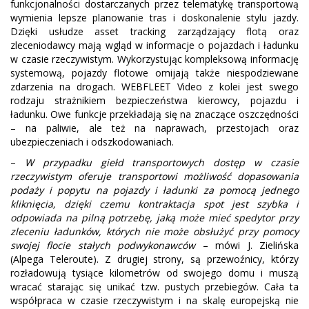
funkcjonalności dostarczanych przez telematykę transportową
wymienia lepsze planowanie tras i doskonalenie stylu jazdy.
Dzięki usłudze asset tracking zarządzający flotą oraz
zleceniodawcy mają wgląd w informacje o pojazdach i ładunku
w czasie rzeczywistym. Wykorzystując kompleksową informację
systemową, pojazdy flotowe omijają także niespodziewane
zdarzenia na drogach. WEBFLEET Video z kolei jest swego
rodzaju strażnikiem bezpieczeństwa kierowcy, pojazdu i
ładunku. Owe funkcje przekładają się na znaczące oszczędności
– na paliwie, ale też na naprawach, przestojach oraz
ubezpieczeniach i odszkodowaniach.
–
W przypadku giełd transportowych dostęp w czasie
rzeczywistym oferuje transportowi możliwość dopasowania
podaży i popytu na pojazdy i ładunki za pomocą jednego
kliknięcia, dzięki czemu kontraktacja spot jest szybka i
odpowiada na pilną potrzebę, jaką może mieć spedytor przy
zleceniu ładunków, których nie może obsłużyć przy pomocy
swojej flocie stałych podwykonawców
– mówi J. Zielińska
(Alpega Teleroute). Z drugiej strony, są przewoźnicy, którzy
rozładowują tysiące kilometrów od swojego domu i muszą
wracać starając się unikać tzw. pustych przebiegów. Cała ta
współpraca w czasie rzeczywistym i na skalę europejską nie