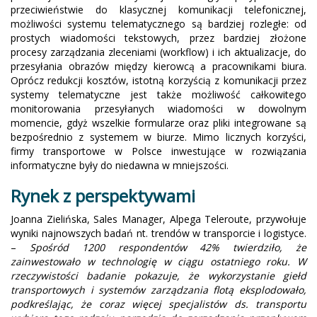
przeciwieństwie do klasycznej komunikacji telefonicznej,
możliwości systemu telematycznego są bardziej rozległe: od
prostych wiadomości tekstowych, przez bardziej złożone
procesy zarządzania zleceniami (workflow) i ich aktualizacje, do
przesyłania obrazów między kierowcą a pracownikami biura.
Oprócz redukcji kosztów, istotną korzyścią z komunikacji przez
systemy telematyczne jest także możliwość całkowitego
monitorowania przesyłanych wiadomości w dowolnym
momencie, gdyż wszelkie formularze oraz pliki integrowane są
bezpośrednio z systemem w biurze. Mimo licznych korzyści,
firmy transportowe w Polsce inwestujące w rozwiązania
informatyczne były do niedawna w mniejszości.
Rynek z perspektywami
Joanna Zielińska, Sales Manager, Alpega Teleroute, przywołuje
wyniki najnowszych badań nt. trendów w transporcie i logistyce.
–
Spośród 1200 respondentów 42% twierdziło, że
zainwestowało w technologię w ciągu ostatniego roku. W
rzeczywistości badanie pokazuje, że wykorzystanie giełd
transportowych i systemów zarządzania flotą eksplodowało,
podkreślając, że coraz więcej specjalistów ds. transportu