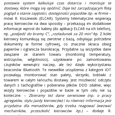
postawie system kalkuluje czas dotarcia i monituje te
dostawy, które mogą się opóźnić. Daje też zarządzającym flotą
pogląd o stanie zajętości, dostępności pojazdów itp. w firmie
–
mówi R. Koszewski (ELCAR). Systemy telematyczne wspierają
pracę kierowców na dwa sposoby – przekazują im dodatkowe
informacje wprost do kabiny (do aplikacji ELCAR na ich telefon),
np.
„podjedź do bramy C”
,
„rozładunek za 20 min”
itp. Z kolei
kierowcy komunikują się zwrotnie z bazą, odsyłając potrzebne
dokumenty w formie cyfrowej, co znacznie skraca obieg
papierów i ogranicza biurokrację. Przydatne są wszystkie dane
związane ze stanem towaru (monitoring temperatury,
wstrząsów, wilgotności), uzyskiwane po zamontowaniu
czujników wewnątrz naczep, ale też dzięki wykorzystaniu
beaconów Bluetooth. Te niewielkie urządzenia z kategorii IOT
pozwalają monitorować stan palety, skrzynki, lodówki z
towarem w całym łańcuchu dostawy. Jest możliwość odczytu
danych z tachografów i pobierania plików DDD zdalnie, więc
wizyty kierowców i pojazdów w bazie w tym celu nie są
konieczne. –
Zbieramy też dane serwisowe (np. o pracy
agregatów, stylu jazdy kierowców) i tu również informacja jest
przydatna dla menadżerów, gdy trzeba reagować (wezwać
mechaników, przeszkolić kierowców itp.)
– dodaje R.