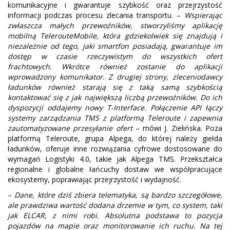
komunikacyjne i gwarantuje szybkość oraz przejrzystość
informacji podczas procesu zlecania transportu. –
Wspierając
zwłaszcza małych przewoźników, stworzyliśmy aplikację
mobilną TelerouteMobile, która gdziekolwiek się znajdują i
niezależnie od tego, jaki smartfon posiadają, gwarantuje im
dostęp w czasie rzeczywistym do wszystkich ofert
frachtowych. Wkrótce również zostanie do aplikacji
wprowadzony komunikator. Z drugiej strony, zleceniodawcy
ładunków również starają się z taką samą szybkością
kontaktować się z jak największą liczbą przewoźników. Do ich
dyspozycji oddajemy nowy T-Interface. Połączenie API łączy
systemy zarządzania TMS z platformą Teleroute i zapewnia
zautomatyzowane przesyłanie ofert
– mówi J. Zielińska. Poza
platformą Teleroute, grupa Alpega, do której należy giełda
ładunków, oferuje inne rozwiązania cyfrowe dostosowane do
wymagań Logistyki 4.0, takie jak Alpega TMS. Przekształca
regionalne i globalne łańcuchy dostaw we współpracujące
ekosystemy, poprawiając przejrzystość i wydajność.
–
Dane, które dziś zbiera telematyka, są bardzo szczegółowe,
ale prawdziwa wartość dodana drzemie w tym, co system, taki
jak ELCAR, z nimi robi. Absolutna podstawa to pozycja
pojazdów na mapie oraz monitorowanie ich ruchu. Na tej