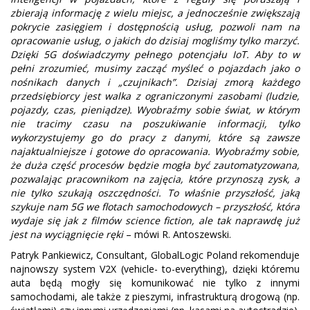
zbierają informację z wielu miejsc, a jednocześnie zwiększają
pokrycie zasięgiem i dostępnością usług, pozwoli nam na
opracowanie usług, o jakich do dzisiaj mogliśmy tylko marzyć.
Dzięki 5G doświadczymy pełnego potencjału IoT. Aby to w
pełni zrozumieć, musimy zacząć myśleć o pojazdach jako o
nośnikach danych i „czujnikach”. Dzisiaj zmorą każdego
przedsiębiorcy jest walka z ograniczonymi zasobami (ludzie,
pojazdy, czas, pieniądze). Wyobraźmy sobie świat, w którym
nie tracimy czasu na poszukiwanie informacji, tylko
wykorzystujemy go do pracy z danymi, które są zawsze
najaktualniejsze i gotowe do opracowania. Wyobraźmy sobie,
że duża część procesów będzie mogła być zautomatyzowana,
pozwalając pracownikom na zajęcia, które przynoszą zysk, a
nie tylko szukają oszczędności. To właśnie przyszłość, jaką
szykuje nam 5G we flotach samochodowych – przyszłość, która
wydaje się jak z filmów science fiction, ale tak naprawdę już
jest na wyciągnięcie ręki
– mówi R. Antoszewski.
Patryk Pankiewicz, Consultant, GlobalLogic Poland rekomenduje
najnowszy system V2X (vehicle- to-everything), dzięki któremu
auta będą mogły się komunikować nie tylko z innymi
samochodami, ale także z pieszymi, infrastrukturą drogową (np.