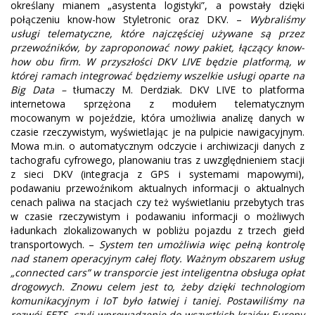
określany mianem „asystenta logistyki”, a powstały dzięki
połączeniu know-how Styletronic oraz DKV. –
Wybraliśmy
usługi telematyczne, które najczęściej używane są przez
przewoźników, by zaproponować nowy pakiet, łączący know-
how obu firm. W przyszłości DKV LIVE będzie platformą, w
której ramach integrować będziemy wszelkie usługi oparte na
Big Data –
tłumaczy M. Derdziak. DKV LIVE to platforma
internetowa sprzężona z modułem telematycznym
mocowanym w pojeździe, która umożliwia analizę danych w
czasie rzeczywistym, wyświetlając je na pulpicie nawigacyjnym.
Mowa m.in. o automatycznym odczycie i archiwizacji danych z
tachografu cyfrowego, planowaniu tras z uwzględnieniem stacji
z sieci DKV (integracja z GPS i systemami mapowymi),
podawaniu przewoźnikom aktualnych informacji o aktualnych
cenach paliwa na stacjach czy też wyświetlaniu przebytych tras
w czasie rzeczywistym i podawaniu informacji o możliwych
ładunkach zlokalizowanych w pobliżu pojazdu z trzech giełd
transportowych. –
System ten umożliwia więc pełną kontrolę
nad stanem operacyjnym całej floty. Ważnym obszarem usług
„connected cars” w transporcie jest inteligentna obsługa opłat
drogowych. Znowu celem jest to, żeby dzięki technologiom
komunikacyjnym i IoT było łatwiej i taniej. Postawiliśmy na
rozwój EETS, czyli wprowadzenie do wszystkich krajów Europy