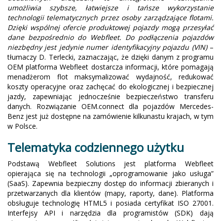
umożliwia szybsze, łatwiejsze i tańsze wykorzystanie
technologii telematycznych przez osoby zarządzające flotami.
Dzięki wspólnej ofercie produktowej pojazdy mogą przesyłać
dane bezpośrednio do Webfleet. Do podłączenia pojazdów
niezbędny jest jedynie numer identyfikacyjny pojazdu (VIN)
–
tłumaczy D. Terlecki, zaznaczając, że dzięki danym z programu
OEM platforma Webfleet dostarcza informacji, które pomagają
menadżerom flot maksymalizować wydajność, redukować
koszty operacyjne oraz zachęcać do ekologicznej i bezpiecznej
jazdy, zapewniając jednocześnie bezpieczeństwo transferu
danych. Rozwiązanie OEM.connect dla pojazdów Mercedes-
Benz jest już dostępne na zamówienie kilkunastu krajach, w tym
w Polsce.
Telematyka codziennego użytku
Podstawą Webfleet Solutions jest platforma Webfleet
opierająca się na technologii „oprogramowanie jako usługa”
(SaaS). Zapewnia bezpieczny dostęp do informacji zbieranych i
przetwarzanych dla klientów (mapy, raporty, dane). Platforma
obsługuje technologię HTML5 i posiada certyfikat ISO 27001.
Interfejsy API i narzędzia dla programistów (SDK) dają