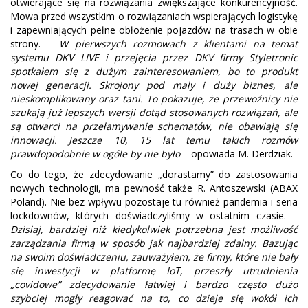
otwierające się na rozwiązania zwiększające konkurencyjność.
Mowa przed wszystkim o rozwiązaniach wspierających logistykę
i zapewniających pełne obłożenie pojazdów na trasach w obie
strony. –
W pierwszych rozmowach z klientami na temat
systemu DKV LIVE i przejęcia przez DKV firmy Styletronic
spotkałem się z dużym zainteresowaniem, bo to produkt
nowej generacji. Skrojony pod mały i duży biznes, ale
nieskomplikowany oraz tani. To pokazuje, że przewoźnicy nie
szukają już lepszych wersji dotąd stosowanych rozwiązań, ale
są otwarci na przełamywanie schematów, nie obawiają się
innowacji. Jeszcze 10, 15 lat temu takich rozmów
prawdopodobnie w ogóle by nie było
– opowiada M. Derdziak.
Co do tego, że zdecydowanie „dorastamy” do zastosowania
nowych technologii, ma pewność także R. Antoszewski (ABAX
Poland). Nie bez wpływu pozostaje tu również pandemia i seria
lockdownów, których doświadczyliśmy w ostatnim czasie. –
Dzisiaj, bardziej niż kiedykolwiek potrzebna jest możliwość
zarządzania firmą w sposób jak najbardziej zdalny. Bazując
na swoim doświadczeniu, zauważyłem, że firmy, które nie bały
się inwestycji w platformę IoT, przeszły utrudnienia
„covidowe” zdecydowanie łatwiej i bardzo często dużo
szybciej mogły reagować na to, co dzieje się wokół ich