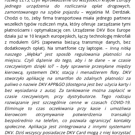
jednego urządzenia do rozliczania opłat drogowych,
zamontowanego na szybie pojazdu
– wyjaśnia M. Derdziak.
Chodzi o to, żeby firma transportowa miała jednego partnera
wszelkich typów rozliczeń myta, który oferuje zarządzanie tymi
płatnościami i optymalizację cen. Urządzenie DKV Box Europe
działa już w 10 krajach europejskich, łączy technologię mikrofali
z modułem GPS (zapewnia bieżącą transmisje danych, bez
dodatkowych opłat). Na smartfonie czy laptopie. –
Inną nitką
naszego „kłębka” jest sposób regulowania płatności na
miejscu. Czyli dążenie do tego, aby i te dane – w czasie
rzeczywistym dzięki IoT – były sprawnie przesyłane między
kierowcą, systemem DKV, stacją i menadżerem floty. DKV
stworzyło aplikację na smartfon do zdalnych płatności za
paliwo o nazwie DKV APP&GO (dostępna jest bez użycia karty i
bez wysiadania z auta). Za tankowanie można zapłacić w
czasie rzeczywistym, przy dystrybutorze. Tego rodzaju
rozwiązanie jest szczególnie cenne w czasach COVID-19.
Eliminuje to czas oczekiwania przy kasie i umożliwia
kierowcom otrzymywanie potwierdzenia transakcji
bezpośrednio na telefon, co pozwala ograniczyć kontakty
społeczne. Aplikacja jest zintegrowana z innymi systemami
DKV. Dziś wszyscy posiadacze DKV Card mogą z niej korzystać