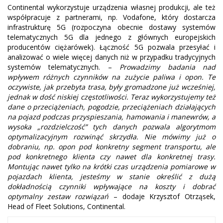
Continental wykorzystuje urządzenia własnej produkcji, ale też
współpracuje z partnerami, np. Vodafone, który dostarcza
infrastrukturę 5G (rozpoczyna obecnie dostawy systemów
telematycznych 5G dla jednego z głównych europejskich
producentów ciężarówek). Łączność 5G pozwala przesyłać i
analizować o wiele więcej danych niż w przypadku tradycyjnych
systemów telematycznych. –
Prowadzimy badania nad
wpływem różnych czynników na zużycie paliwa i opon. Te
oczywiste, jak przebyta trasa, były gromadzone już wcześniej,
jednak w dość niskiej częstotliwości. Teraz wykorzystujemy też
dane o przeciążeniach, pogodzie, przeciążeniach działających
na pojazd podczas przyspieszania, hamowania i manewrów, a
wysoka „rozdzielczość” tych danych pozwala algorytmom
optymalizacyjnym rozwinąć skrzydła. Nie mówimy już o
dobraniu, np. opon pod konkretny segment transportu, ale
pod konkretnego klienta czy nawet dla konkretnej trasy.
Montując nawet tylko na krótki czas urządzenia pomiarowe w
pojazdach klienta, jesteśmy w stanie określić z dużą
dokładnością czynniki wpływające na koszty i dobrać
optymalny zestaw rozwiązań
– dodaje Krzysztof Otrząsek,
Head of Fleet Solutions, Continental.