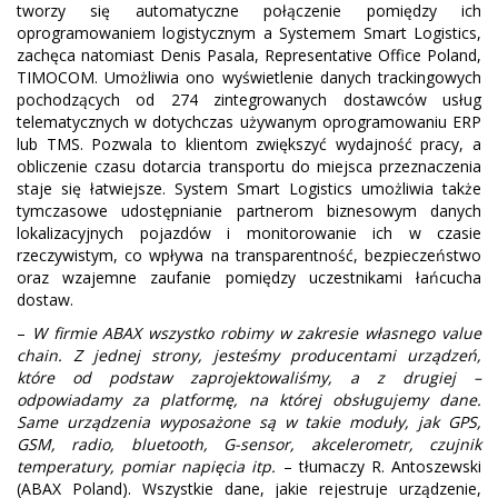
tworzy się automatyczne połączenie pomiędzy ich
oprogramowaniem logistycznym a Systemem Smart Logistics,
zachęca natomiast Denis Pasala, Representative Office Poland,
TIMOCOM. Umożliwia ono wyświetlenie danych trackingowych
pochodzących od 274 zintegrowanych dostawców usług
telematycznych w dotychczas używanym oprogramowaniu ERP
lub TMS. Pozwala to klientom zwiększyć wydajność pracy, a
obliczenie czasu dotarcia transportu do miejsca przeznaczenia
staje się łatwiejsze. System Smart Logistics umożliwia także
tymczasowe udostępnianie partnerom biznesowym danych
lokalizacyjnych pojazdów i monitorowanie ich w czasie
rzeczywistym, co wpływa na transparentność, bezpieczeństwo
oraz wzajemne zaufanie pomiędzy uczestnikami łańcucha
dostaw.
–
W firmie ABAX wszystko robimy w zakresie własnego value
chain. Z jednej strony, jesteśmy producentami urządzeń,
które od podstaw zaprojektowaliśmy, a z drugiej –
odpowiadamy za platformę, na której obsługujemy dane.
Same urządzenia wyposażone są w takie moduły, jak GPS,
GSM, radio, bluetooth, G-sensor, akcelerometr, czujnik
temperatury, pomiar napięcia itp.
– tłumaczy R. Antoszewski
(ABAX Poland). Wszystkie dane, jakie rejestruje urządzenie,