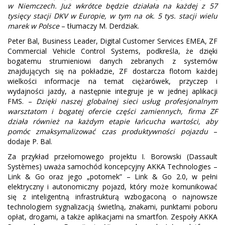
w Niemczech. Już wkrótce będzie działała na każdej z 57
tysięcy stacji DKV w Europie, w tym na ok. 5 tys. stacji wielu
marek w Polsce
– tłumaczy M. Derdziak.
Peter Bal, Business Leader, Digital Customer Services EMEA, ZF
Commercial Vehicle Control Systems, podkreśla, że dzięki
bogatemu strumieniowi danych zebranych z systemów
znajdujących się na pokładzie, ZF dostarcza flotom każdej
wielkości informacje na temat ciężarówek, przyczep i
wydajności jazdy, a następnie integruje je w jednej aplikacji
FMS. –
Dzięki naszej globalnej sieci usług profesjonalnym
warsztatom i bogatej ofercie części zamiennych, firma ZF
działa również na każdym etapie łańcucha wartości, aby
pomóc zmaksymalizować czas produktywności pojazdu
–
dodaje P. Bal.
Za przykład przełomowego projektu I. Borowski (Dassault
Systèmes) uważa samochód koncepcyjny AKKA Technologies –
Link & Go oraz jego „potomek” – Link & Go 2.0, w pełni
elektryczny i autonomiczny pojazd, który może komunikować
się z inteligentną infrastrukturą wzbogaconą o najnowsze
technologiem sygnalizacją świetlną, znakami, punktami poboru
opłat, drogami, a także aplikacjami na smartfon. Zespoły AKKA