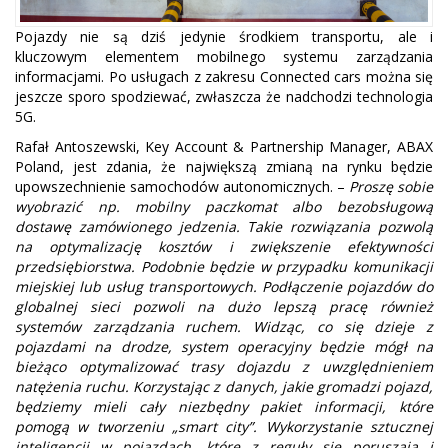
Pojazdy nie są dziś jedynie środkiem transportu, ale i
kluczowym elementem mobilnego systemu zarządzania
informacjami. Po usługach z zakresu Connected cars można się
jeszcze sporo spodziewać, zwłaszcza że nadchodzi technologia
5G.
Rafał Antoszewski, Key Account & Partnership Manager, ABAX
Poland, jest zdania, że największą zmianą na rynku będzie
upowszechnienie samochodów autonomicznych. –
Proszę sobie
wyobrazić np. mobilny paczkomat albo bezobsługową
dostawę zamówionego jedzenia. Takie rozwiązania pozwolą
na optymalizację kosztów i zwiększenie efektywności
przedsiębiorstwa. Podobnie będzie w przypadku komunikacji
miejskiej lub usług transportowych. Podłączenie pojazdów do
globalnej sieci pozwoli na dużo lepszą pracę również
systemów zarządzania ruchem. Widząc, co się dzieje z
pojazdami na drodze, system operacyjny będzie mógł na
bieżąco optymalizować trasy dojazdu z uwzględnieniem
natężenia ruchu. Korzystając z danych, jakie gromadzi pojazd,
będziemy mieli cały niezbędny pakiet informacji, które
pomogą w tworzeniu „smart city”. Wykorzystanie sztucznej
inteligencji w pojazdach, które z reguły się poruszają i