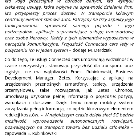
kto kogo prześcignie w obróbce danych, kto wymyśli
ciekawszą usługę, która wpłynie na sprawność działania firm,
kto przyspieszy proces dostaw. W transporcie kołowym
centralny element stanowi auto. Patrzymy na trzy aspekty jego
funkcjonowania: sprawność samego pojazdu i jego
podzespołów, aplikacje usprawniające usługę transportową
oraz osobę kierowcy. Każdy z tych elementów wyposażono w
narzędzia komunikacyjne. Przyszłość Connected cars leży w
połączeniu ich w jeden system
– dodaje M. Derdziak.
Co do tego, że usługi Connected cars umożliwiają widzialność w
czasie rzeczywistym, stanowiąc przyszłość dla transportu oraz
logistyki, nie ma wątpliwości Ernest Rubinkowski, Business
Development Manager, Zetes. Korzystając z aplikacji na
urządzeniach przenośnych (smartfony, tablety, urządzenia
przemysłowe), takie rozwiązania, jak Zetes Chronos,
umożliwiają uzyskanie pełnej informacji o pojeździe: pozycji,
warunkach i dostawie. Dzięki temu mamy mobilny system
zarządzania pełną informacją, co będzie kluczowym elementem
redukcji kosztów. –
W najbliższym czasie dzięki sieci 5G będzie
możliwość wprowadzenia autonomicznych rozwiązań,
pozwalających na transport towaru bez udziału człowieka
–
zapowiada E. Rubinkowski.