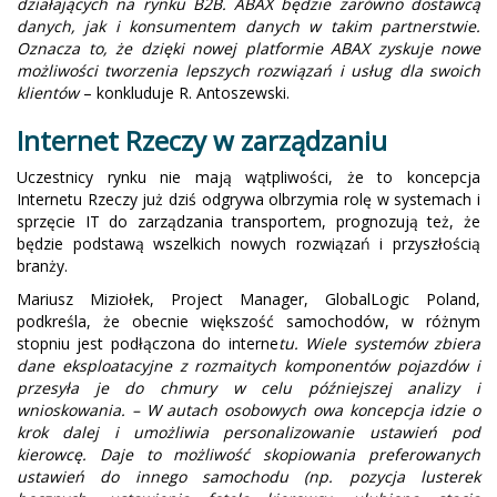
działających na rynku B2B. ABAX będzie zarówno dostawcą
danych, jak i konsumentem danych w takim partnerstwie.
Oznacza to, że dzięki nowej platformie ABAX zyskuje nowe
możliwości tworzenia lepszych rozwiązań i usług dla swoich
klientów
– konkluduje R. Antoszewski.
Internet Rzeczy w zarządzaniu
Uczestnicy rynku nie mają wątpliwości, że to koncepcja
Internetu Rzeczy już dziś odgrywa olbrzymia rolę w systemach i
sprzęcie IT do zarządzania transportem, prognozują też, że
będzie podstawą wszelkich nowych rozwiązań i przyszłością
branży.
Mariusz Miziołek, Project Manager, GlobalLogic Poland,
podkreśla, że obecnie większość samochodów, w różnym
stopniu jest podłączona do interne
tu. Wiele systemów zbiera
dane eksploatacyjne z rozmaitych komponentów pojazdów i
przesyła je do chmury w celu późniejszej analizy i
wnioskowania. – W autach osobowych owa koncepcja idzie o
krok dalej i umożliwia personalizowanie ustawień pod
kierowcę. Daje to możliwość skopiowania preferowanych
ustawień do innego samochodu (np. pozycja lusterek