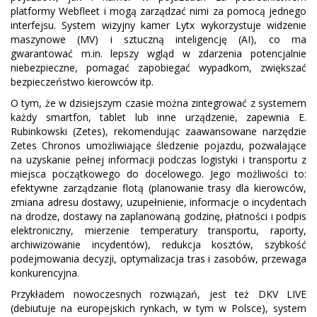
platformy Webfleet i mogą zarządzać nimi za pomocą jednego
interfejsu. System wizyjny kamer Lytx wykorzystuje widzenie
maszynowe (MV) i sztuczną inteligencję (AI), co ma
gwarantować m.in. lepszy wgląd w zdarzenia potencjalnie
niebezpieczne, pomagać zapobiegać wypadkom, zwiększać
bezpieczeństwo kierowców itp.
O tym, że w dzisiejszym czasie można zintegrować z systemem
każdy smartfon, tablet lub inne urządzenie, zapewnia E.
Rubinkowski (Zetes), rekomendując zaawansowane narzędzie
Zetes Chronos umożliwiające śledzenie pojazdu, pozwalające
na uzyskanie pełnej informacji podczas logistyki i transportu z
miejsca początkowego do docelowego. Jego możliwości to:
efektywne zarządzanie flotą (planowanie trasy dla kierowców,
zmiana adresu dostawy, uzupełnienie, informacje o incydentach
na drodze, dostawy na zaplanowaną godzinę, płatności i podpis
elektroniczny, mierzenie temperatury transportu, raporty,
archiwizowanie incydentów), redukcja kosztów, szybkość
podejmowania decyzji, optymalizacja tras i zasobów, przewaga
konkurencyjna.
Przykładem nowoczesnych rozwiązań, jest też DKV LIVE
(debiutuje na europejskich rynkach, w tym w Polsce), system