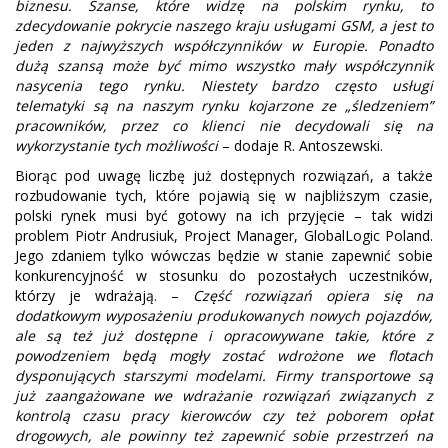
biznesu. Szanse, które widzę na polskim rynku, to
zdecydowanie pokrycie naszego kraju usługami GSM, a jest to
jeden z najwyższych współczynników w Europie. Ponadto
dużą szansą może być mimo wszystko mały współczynnik
nasycenia tego rynku. Niestety bardzo często usługi
telematyki są na naszym rynku kojarzone ze „śledzeniem”
pracowników, przez co klienci nie decydowali się na
wykorzystanie tych możliwości
– dodaje R. Antoszewski.
Biorąc pod uwagę liczbę już dostępnych rozwiązań, a także
rozbudowanie tych, które pojawią się w najbliższym czasie,
polski rynek musi być gotowy na ich przyjęcie – tak widzi
problem Piotr Andrusiuk, Project Manager, GlobalLogic Poland.
Jego zdaniem tylko wówczas będzie w stanie zapewnić sobie
konkurencyjność w stosunku do pozostałych uczestników,
którzy je wdrażają. –
Część rozwiązań opiera się na
dodatkowym wyposażeniu produkowanych nowych pojazdów,
ale są też już dostępne i opracowywane takie, które z
powodzeniem będą mogły zostać wdrożone we flotach
dysponujących starszymi modelami. Firmy transportowe są
już zaangażowane we wdrażanie rozwiązań związanych z
kontrolą czasu pracy kierowców czy też poborem opłat
drogowych, ale powinny też zapewnić sobie przestrzeń na