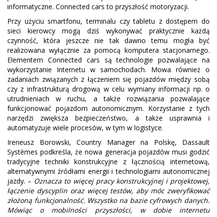
informatyczne. Connected cars to przyszłość motoryzacji.
Przy użyciu smartfonu, terminalu czy tabletu z dostępem do
sieci kierowcy mogą dziś wykonywać praktycznie każdą
czynność, która jeszcze nie tak dawno temu mogła być
realizowana wyłącznie za pomocą komputera stacjonarnego.
Elementem Connected cars są technologie pozwalające na
wykorzystanie Internetu w samochodach. Mowa również o
zadaniach związanych z łączeniem się pojazdów między sobą
czy z infrastrukturą drogową w celu wymiany informacji np. o
utrudnieniach w ruchu, a także rozwiązania pozwalające
funkcjonować pojazdom autonomicznym. Korzystanie z tych
narzędzi zwiększa bezpieczeństwo, a także usprawnia i
automatyzuje wiele procesów, w tym w logistyce.
Ireneusz Borowski, Country Manager na Polskę, Dassault
Systèmes podkreśla, że nowa generacja pojazdów musi godzić
tradycyjne techniki konstrukcyjne z łącznością internetową,
alternatywnymi źródłami energii i technologiami autonomicznej
jazdy. –
Oznacza to więcej pracy konstrukcyjnej i projektowej,
łączenie dyscyplin oraz więcej testów, aby móc zweryfikować
złożoną funkcjonalność. Wszystko na bazie cyfrowych danych.
Mówiąc o mobilności przyszłości, w dobie internetu