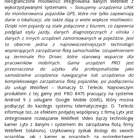
nieograniczone możliwości integrowania danych Webfleet z
wykorzystywanymi systemami. –
Stosujemy urządzenia LINK
do monitorowania pojazdów GPS, które nie tylko zapewniają
dane o lokalizacji, ale także dają o wiele większe możliwości.
Dzięki nim pojazdy są stale połączone z biurem, co zapewnia
podgląd stylu jazdy, danych diagnostycznych z silnika i
danych z innych urządzeń zamontowanych w pojeździe. Jest
to obecnie jedna z najnowocześniejszych technologii
wspierających zarządzanie flotą samochodów. Uzupełnieniem
są terminale Pro Driver, które stanowią wsparcie dla
pracowników mobilnych. Gama urządzeń PRO jest
przeznaczona do użytku dla profesjonalistów jako
samodzielne urządzenia nawigacyjne lub urządzenia do
kompleksowego zarządzania flotą pojazdów, po podłączeniu
do usługi Webfleet
– tłumaczy D. Terlecki. Najnowszym
produktem z tej gamy jest PRO 8475 pracujący na systemie
Android 9 z usługami Google Mobile (GMS), który można
podłączyć do każdego systemu telematycznego. D. Terlecki
informuje też, że efektem podjętej współpracy z firmą Lytx jest
zintegrowane rozwiązanie Webfleet Video (łączy technologię
kamer Lytx z danymi i systemem do zarządzania flotą firmy
Webfleet Solutions). Użytkownicy zyskali dostęp do swoich
pojazdów, jak i kamer w pojazdach za pośrednictwem