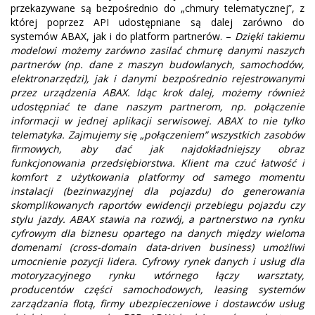
przekazywane są bezpośrednio do „chmury telematycznej”, z
której poprzez API udostępniane są dalej zarówno do
systemów ABAX, jak i do platform partnerów. –
Dzięki takiemu
modelowi możemy zarówno zasilać chmurę danymi naszych
partnerów (np. dane z maszyn budowlanych, samochodów,
elektronarzędzi), jak i danymi bezpośrednio rejestrowanymi
przez urządzenia ABAX. Idąc krok dalej, możemy również
udostępniać te dane naszym partnerom, np. połączenie
informacji w jednej aplikacji serwisowej. ABAX to nie tylko
telematyka. Zajmujemy się „połączeniem” wszystkich zasobów
firmowych, aby dać jak najdokładniejszy obraz
funkcjonowania przedsiębiorstwa. Klient ma czuć łatwość i
komfort z użytkowania platformy od samego momentu
instalacji (bezinwazyjnej dla pojazdu) do generowania
skomplikowanych raportów ewidencji przebiegu pojazdu czy
stylu jazdy. ABAX stawia na rozwój, a partnerstwo na rynku
cyfrowym dla biznesu opartego na danych między wieloma
domenami (cross-domain data-driven business) umożliwi
umocnienie pozycji lidera. Cyfrowy rynek danych i usług dla
motoryzacyjnego rynku wtórnego łączy warsztaty,
producentów części samochodowych, leasing systemów
zarządzania flotą, firmy ubezpieczeniowe i dostawców usług