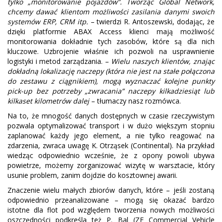
tylko „monitorowanie pojazdów”. Tworząc Global Network,
chcemy dawać klientom możliwości zasilania danymi swoich
systemów ERP, CRM itp.
– twierdzi R. Antoszewski, dodając, że
dzięki platformie ABAX Access klienci mają możliwość
monitorowania dokładnie tych zasobów, które są dla nich
kluczowe. Uzbrojenie właśnie ich pozwoli na usprawnienie
logistyki i metod zarządzania. –
Wielu naszych klientów, znając
dokładną lokalizację naczepy (która nie jest na stałe połączona
do zestawu z ciągnikiem), mogą wyznaczać kolejne punkty
pick-up bez potrzeby „zwracania” naczepy kilkadziesiąt lub
kilkaset kilometrów dalej
– tłumaczy nasz rozmówca.
Na to, że mnogość danych dostępnych w czasie rzeczywistym
pozwala optymalizować transport i w dużo większym stopniu
zaplanować każdy jego element, a nie tylko reagować na
zdarzenia, zwraca uwagę K. Otrząsek (Continental). Na przykład
wiedząc odpowiednio wcześnie, że z opony powoli ubywa
powietrze, możemy zorganizować wizytę w warsztacie, który
usunie problem, zanim dojdzie do kosztownej awarii.
Znaczenie wielu małych zbiorów danych, które – jeśli zostaną
odpowiednio przeanalizowane – mogą się okazać bardzo
istotne dla flot pod względem tworzenia nowych możliwości
oszczędności podkreśla też P. Bal (ZF Commercial Vehicle