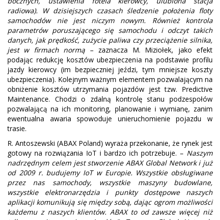
bocznych, ustawienia fotela kierowcy, ulubiona stacja
radiowa). W dzisiejszych czasach śledzenie położenia floty
samochodów nie jest niczym nowym. Również kontrola
parametrów poruszającego się samochodu i odczyt takich
danych, jak prędkość, zużycie paliwa czy przeciążenie silnika,
jest w firmach normą
– zaznacza M. Miziołek, jako efekt
podając redukcję kosztów ubezpieczenia na podstawie profilu
jazdy kierowcy (im bezpieczniej jeździ, tym mniejsze koszty
ubezpieczenia). Kolejnym ważnym elementem pozwalającym na
obniżenie kosztów utrzymania pojazdów jest tzw. Predictive
Maintenance. Chodzi o zdalną kontrolę stanu podzespołów
pozwalającą na ich monitoring, planowanie i wymianę, zanim
ewentualna awaria spowoduje unieruchomienie pojazdu w
trasie.
R. Antoszewski (ABAX Poland) wyraża przekonanie, że rynek jest
gotowy na rozwiązania IoT i bardzo ich potrzebuje. –
Naszym
nadrzędnym celem jest stworzenie ABAX Global Network i już
od 2009 r. budujemy IoT w Europie. Wszystkie obsługiwane
przez nas samochody, wszystkie maszyny budowlane,
wszystkie elektronarzędzia i punkty dostępowe naszych
aplikacji komunikują się między sobą, dając ogrom możliwości
każdemu z naszych klientów. ABAX to od zawsze więcej niż