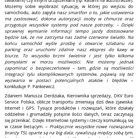
światłami) czy innymi urządzeniami (np. kasami na autostradzie).
Możemy sobie wyobrazić sytuację, w której po wejściu do
samochodu, auto zapyta na
sz smartfon o to, jakie ustawienia
ma zastosować, dokona autoryzacji osoby w chmurze oraz
przygotuje wszystkie systemy pod nasze potrzeby. – Dzięki
sprawnej wymianie informacji tempo jazdy dostosowane
będzie tak, że nie zatrzyma nas żadne czerwone światło. Na
końcu samochód wyśle prośbę o otwarcie szlabanu na
parking oraz uruchomi zdalnie nasz ekspres do kawy w
biurze. To wszystko brzmi świetnie i jest tylko kilkoma
pomysłami w morzu możliwości. Nie możemy jednak
zapominać o bezpieczeństwie – tam, gdzie są możliwości
integracji tylu skomplikowanych systemów, pojawią się też
wyzwania w postaci potencjalnych ataków i błędów
–
konkluduje P. Pankiewicz.
Zdaniem Mariusza Derdziaka, Kierownika sprzedaży, DKV Euro
Service Polska, oblicze transportu zmieniają dziś dwa zjawiska:
Internet i GPS. Tysiące produktów i rozwiązań, które działały
oddzielnie i gromadziły potężne ilości danych, teraz zaczynają
się przenikać. Dzięki Internetowi systemy i rzeczy komunikują się
w czasie bieżącym. –
Praktycznie wszystkie nowe rozwiązania
branży TSL oparte są na big data: rywalizują między sobą tym,