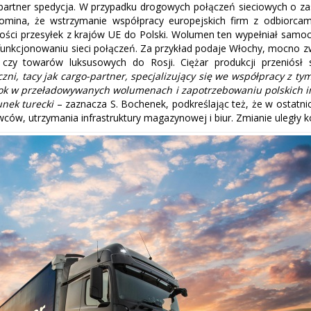
artner spedycja. W przypadku drogowych połączeń sieciowych o zas
omina, że wstrzymanie współpracy europejskich firm z odbiorca
ilości przesyłek z krajów UE do Polski. Wolumen ten wypełniał samo
unkcjonowaniu sieci połączeń. Za przykład podaje Włochy, mocno 
czy towarów luksusowych do Rosji. Ciężar produkcji przeniósł 
czni, tacy jak cargo-partner, specjalizujący się we współpracy z ty
kok w przeładowywanych wolumenach i zapotrzebowaniu polskich i
nek turecki
– zaznacza S. Bochenek, podkreślając też, że w ostatn
wców, utrzymania infrastruktury magazynowej i biur. Zmianie uległy k