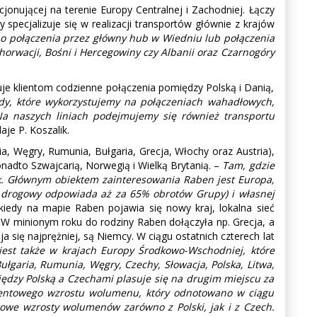
jonującej na terenie Europy Centralnej i Zachodniej. Łączy
specjalizuje się w realizacji transportów głównie z krajów
 o połączenia przez główny hub w Wiedniu lub połączenia
Chorwacji, Bośni i Hercegowiny czy Albanii oraz Czarnogóry
je klientom codzienne połączenia pomiędzy Polską i Danią,
dy, które wykorzystujemy na połączeniach wahadłowych,
 naszych liniach podejmujemy się również transportu
je P. Koszalik.
a, Węgry, Rumunia, Bułgaria, Grecja, Włochy oraz Austria),
onadto Szwajcarią, Norwegią i Wielką Brytanią. –
Tam, gdzie
k. Głównym obiektem zainteresowania Raben jest Europa,
ort drogowy odpowiada aż za 65% obrotów Grupy) i własnej
iedy na mapie Raben pojawia się nowy kraj, lokalna sieć
 W minionym roku do rodziny Raben dołączyła np. Grecja, a
a się najprężniej, są Niemcy. W ciągu ostatnich czterech lat
jest także w krajach Europy Środkowo-Wschodniej, które
ułgaria, Rumunia, Węgry, Czechy, Słowacja, Polska, Litwa,
dzy Polską a Czechami plasuje się na drugim miejscu za
rocentowego wzrostu wolumenu, który odnotowano w ciągu
owe wzrosty wolumenów zarówno z Polski, jak i z Czech.