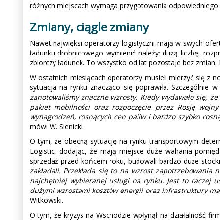
różnych miejscach wymaga przygotowania odpowiedniego pla
Zmiany, ciągle zmiany
Nawet najwięksi operatorzy logistyczni mają w swych ofer
ładunku drobnicowego wymienić należy: dużą liczbę, roz
zbiorczy ładunek. To wszystko od lat pozostaje bez zmian. 
W ostatnich miesiącach operatorzy musieli mierzyć się z n
sytuacja na rynku znacząco się poprawiła. Szczególnie w
zanotowaliśmy znaczne wzrosty. Kiedy wydawało się, że
pakiet mobilności oraz rozpoczęcie przez Rosję wojn
wynagrodzeń, rosnących cen paliw i bardzo szybko rosnąc
mówi W. Sienicki.
O tym, że obecną sytuację na rynku transportowym determi
Logistic, dodając, że mają miejsce duże wahania pomię
sprzedaż przed końcem roku, budowali bardzo duże stoc
zakładali. Przekłada się to na wzrost zapotrzebowania n
najchętniej wybieranej usługi na rynku. Jest to raczej 
dużymi wzrostami kosztów energii oraz infrastruktury ma
Witkowski.
O tym, że kryzys na Wschodzie wpłynął na działalność fir