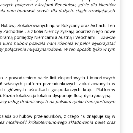
aszych połączeń z krajami Beneluksu, gdzie dla klientów
wala nam budować serwis dla dużych, ciągle rozwijających
o Hubów, zlokalizowanych np. w Rokycany oraz Aichach. Ten
py Zachodniej, a z kolei Niemcy zyskają poprzez niego nowe
ą bramą pomiędzy Niemcami a Austrią i Włochami. –
Zawsze
ja Euro hubów pozwala nam również w pełni wykorzystać
emy połączenia międzynarodowe. W ten sposób tylko w tym
o z powodzeniem wiele linii eksportowych i importowych
i 6 własnych platform przeładunkowych zlokalizowanych w
ych głównych ośrodkach gospodarczych kraju. Platformy
Każda lokalizacja lokalna dysponuje flotą dystrybucyjną. –
zedaży usług drobnicowych na polskim rynku transportowym
. Posiada 30 hubów przeładunków, z czego 16 znajduje się w
 możliwość krótkoterminowego składowania palet oraz