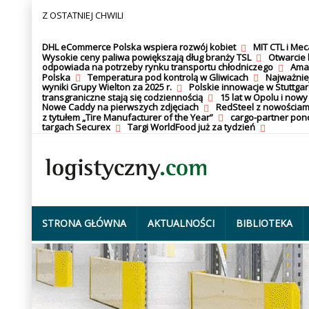
Z OSTATNIEJ CHWILI
DHL eCommerce Polska wspiera rozwój kobiet
MIT CTL i Me
Wysokie ceny paliwa powiększają dług branży TSL
Otwarcie 
odpowiada na potrzeby rynku transportu chłodniczego
Amaz
Polska
Temperatura pod kontrolą w Gliwicach
Najważnie
wyniki Grupy Wielton za 2025 r.
Polskie innowacje w Stuttgar
transgraniczne stają się codziennością
15 lat w Opolu i nowy
Nowe Caddy na pierwszych zdjęciach
RedSteel z nowościam
z tytułem „Tire Manufacturer of the Year”
cargo-partner po
targach Securex
Targi WorldFood już za tydzień
STRONA GŁÓWNA
AKTUALNOŚCI
BIBLIOTEKA