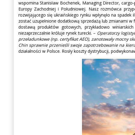
wspomina Stanisław Bochenek, Managing Director, cargo-p
Europy Zachodniej i Południowej. Nasz rozmówca przyp
rozwijającego się ukraińskiego rynku wpłynęło na spadek 
zostać uzupełnione dodatkową sprzedażą lub zmianami w f
dostawą produktów gotowych, przykładowo winiarskich 
niezaprzeczalnie króluje rynek turecki. –
Operatorzy logisty
przeładunkowe (np. certyfikat AEO), zanotowały mocny s
Chin sprawnie przenieśli swoje zapotrzebowanie na kieru
działalności w Polsce. Rosły koszty dystrybucji, podwykona