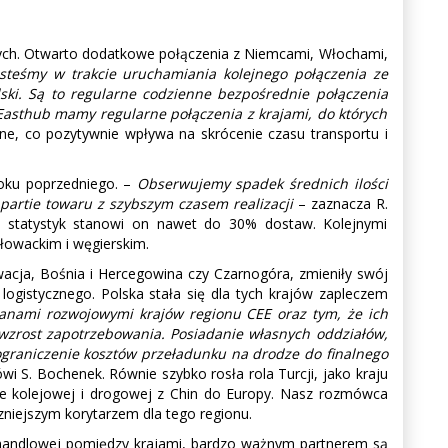
wych. Otwarto dodatkowe połączenia z Niemcami, Włochami,
esteśmy w trakcie uruchamiania kolejnego połączenia ze
ki. Są to regularne codzienne bezpośrednie połączenia
asthub mamy regularne połączenia z krajami, do których
ne, co pozytywnie wpływa na skrócenie czasu transportu i
oku poprzedniego. –
Obserwujemy spadek średnich ilości
 partie towaru z szybszym czasem realizacji
– zaznacza R.
 statystyk stanowi on nawet do 30% dostaw. Kolejnymi
słowackim i węgierskim.
rwacja, Bośnia i Hercegowina czy Czarnogóra, zmieniły swój
ogistycznego. Polska stała się dla tych krajów zapleczem
anami rozwojowymi krajów regionu CEE oraz tym, że ich
 wzrost zapotrzebowania. Posiadanie własnych oddziałów,
 ograniczenie kosztów przeładunku na drodze do finalnego
wi S. Bochenek. Równie szybko rosła rola Turcji, jako kraju
e kolejowej i drogowej z Chin do Europy. Nasz rozmówca
zniejszym korytarzem dla tego regionu.
 handlowej pomiędzy krajami, bardzo ważnym partnerem są