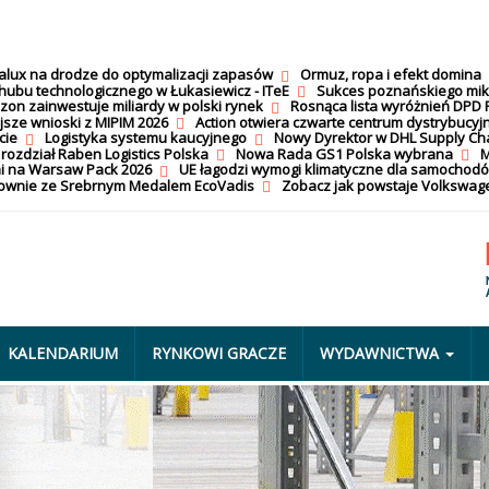
calux na drodze do optymalizacji zapasów
Ormuz, ropa i efekt domina
hubu technologicznego w Łukasiewicz - ITeE
Sukces poznańskiego mi
on zainwestuje miliardy w polski rynek
Rosnąca lista wyróżnień DPD 
jsze wnioski z MIPIM 2026
Action otwiera czwarte centrum dystrybucyj
cie
Logistyka systemu kaucyjnego
Nowy Dyrektor w DHL Supply Ch
 rozdział Raben Logistics Polska
Nowa Rada GS1 Polska wybrana
M
i na Warsaw Pack 2026
UE łagodzi wymogi klimatyczne dla samochod
nownie ze Srebrnym Medalem EcoVadis
Zobacz jak powstaje Volkswage
KALENDARIUM
RYNKOWI GRACZE
WYDAWNICTWA