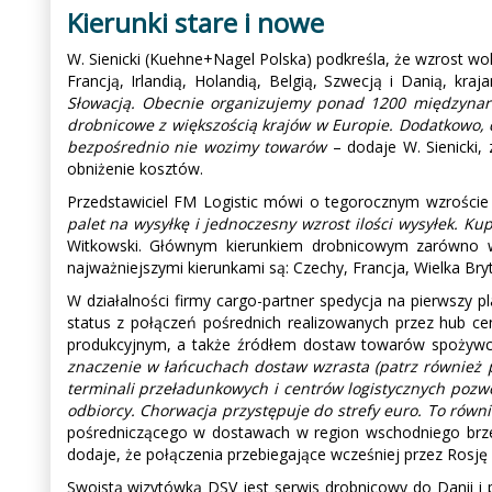
Kierunki stare i nowe
W. Sienicki (Kuehne+Nagel Polska) podkreśla, że wzrost 
Francją, Irlandią, Holandią, Belgią, Szwecją i Danią, kr
Słowacją. Obecnie organizujemy ponad 1200 międzynaro
drobnicowe z większością krajów w Europie. Dodatkowo,
bezpośrednio nie wozimy towarów
– dodaje W. Sienicki
obniżenie kosztów.
Przedstawiciel FM Logistic mówi o tegorocznym wzrości
palet na wysyłkę i jednoczesny wzrost ilości wysyłek. K
Witkowski. Głównym kierunkiem drobnicowym zarówno w
najważniejszymi kierunkami są: Czechy, Francja, Wielka Bryt
W działalności firmy cargo-partner spedycja na pierwszy p
status z połączeń pośrednich realizowanych przez hub ce
produkcyjnym, a także źródłem dostaw towarów spożywcz
znaczenie w łańcuchach dostaw wzrasta (patrz również p
terminali przeładunkowych i centrów logistycznych pozwo
odbiorcy. Chorwacja przystępuje do strefy euro. To rów
pośredniczącego w dostawach w region wschodniego brze
dodaje, że połączenia przebiegające wcześniej przez Rosję 
Swoistą wizytówką DSV jest serwis drobnicowy do Danii 