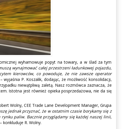
ekonomicznej wyhamowuje popyt na towary, a w ślad za tym
muszą wynajmować całej przestrzeni ładunkowej pojazdu,
ficytem kierowców, co powoduje, że nie zawsze operator
– wyjaśnia P. Koszalik, dodając, że możliwość konsolidacji,
 przypadku niewątpliwą zaletą. Nasz rozmówca zaznacza, że
em. Istotna jest również opieka posprzedażowa, nie da się
 Robert Wolny, CEE Trade Lane Development Manager, Grupa
szę jednak przyznać, że w ostatnim czasie borykamy się z
nku paliw. Bacznie przyglądamy się każdej naszej linii,
– konkluduje R. Wolny.