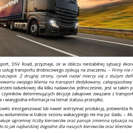
sport, DSV Road, przyznaje, że w obliczu niestabilnej sytuacji 
 usługi transportu drobnicowego zyskują na znaczeniu. –
Firmy nie 
 naczepie. Z drugiej strony, rynek nadal mierzy się z dużym de
owaniu swojego klienta na transport dedykowany, całopojazdowy
strzeni ładunkowej dla kilku nadawców jednocześnie, jest w takim
h czynników determinujących decyzje zakupowe związane z transport
i wiarygodna informacja na temat statusu przesyłki).
tanowiło zreorganizować lub nawet wstrzymać produkcję, potwierdza
ku wolumenów w trakcie sezonu wakacyjnego nie ma już śladu. –
Mu
uje ogromnej liczby kierowców oraz panuje zmienna sytuacja na ry
o to jak najbardziej dogodne dla naszych kierowców oraz klientów