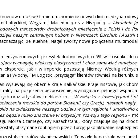
wolumenów umożliwił firmie uruchomienie nowych linii międzynarodo
ajami bałtyckimi, Węgrami, Macedonią oraz Hiszpanią. –
Aktualnie j
dowych transportów drobnicowych miesięcznie z Polski i do Pols
 dzięki naszym centralnym hubom w Niemczech Eurohub i Austrii E
, zaznaczając, że Kuehne+Nagel tworzy nowe połączenia multimodal
e międzynarodowych przesyłek drobnicowych o 5% w stosunku do r
upujący wymagają większej elastyczności i chcą zamawiać mniejsze
 eksporcie, jak i w imporcie pozostają Niemcy. Według różnych
ania i Włochy. FM Logistic „przyciąga” klientów również na kierunku 
lan wysuwają się obecnie Kraje Bałkańskie. Kraje niszowe, jak Cho
ntralny na połączenia bezpośrednie, wymagające pełnego wsparcia l
ych oraz artykułów meblarskich. –
W związku z inwestycjami i pl
ołączenia morskie do portów Słowenii czy Grecji), nastąpił nagły
liło na zwiększenie naszego udziału w tym regionie i umożliwiło
nież będzie miało znaczenie w przyszłym rozwoju tego regionu
– mó
gu Morza Czarnego, czy Kazachstanu, który znajduje się na drodz
zostały utrzymane routingiem przez Turcję jako aktualnie najbezpiec
i pozostałych krajów skandynawskich. Ze względu na skalę wymiany