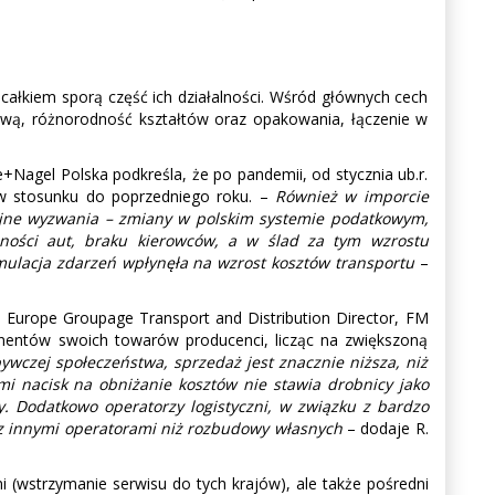
całkiem sporą część ich działalności. Wśród głównych cech
ową, różnorodność kształtów oraz opakowania, łączenie w
+Nagel Polska podkreśla, że po pandemii, od stycznia ub.r.
 w stosunku do poprzedniego roku. –
Również w imporcie
lejne wyzwania – zmiany w polskim systemie podatkowym,
pności aut, braku kierowców, a w ślad za tym wzrostu
umulacja zdarzeń wpłynęła na wzrost kosztów transportu
–
l Europe Groupage Transport and Distribution Director, FM
nentów swoich towarów producenci, licząc na zwiększoną
bywczej społeczeństwa, sprzedaż jest znacznie niższa, niż
ymi nacisk na obniżanie kosztów nie stawia drobnicy jako
ży. Dodatkowo operatorzy logistyczni, w związku z bardzo
i z innymi operatorami niż rozbudowy własnych
– dodaje R.
 (wstrzymanie serwisu do tych krajów), ale także pośredni