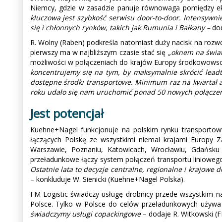
Niemcy, gdzie w zasadzie panuje równowaga pomiędzy e
kluczowa jest szybkość serwisu door-to-door. Intensywni
się i chłonnych rynków, takich jak Rumunia i Bałkany –
dod
R. Wolny (Raben) podkreśla natomiast duży nacisk na rozw
pierwszy ma w najbliższym czasie stać się
„oknem na świat
możliwości w połączeniach do krajów Europy środkowowsch
koncentrujemy się na tym, by maksymalnie skrócić lea
dostępne środki transportowe. Minimum raz na kwartał a
roku udało się nam uruchomić ponad 50 nowych połącz
Jest potencjał
Kuehne+Nagel funkcjonuje na polskim rynku transportow
łączących Polskę ze wszystkimi niemal krajami Europy Z
Warszawie, Poznaniu, Katowicach, Wrocławiu, Gdańsku 
przeładunkowe łączy system połączeń transportu liniowego 
Ostatnie lata to decyzje centralne, regionalne i krajow
– konkluduje W. Sienicki (Kuehne+Nagel Polska).
FM Logistic świadczy usługę drobnicy przede wszystkim na 
Polsce. Tylko w Polsce do celów przeładunkowych używa
świadczymy usługi copackingowe
– dodaje R. Witkowski (F