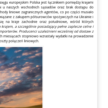
ięgu europejskim Polska jest łącznikiem pomiędzy krajami
mi u naszych wschodnich sąsiadów oraz brak dostępu do
chody liniowe zagranicznych agentów, co po części musiało
związane z zakupem półsurowców spożywczych na Ukrainie i
się na kraje zachodnie oraz południowe, wśród których
m krajem, a szczególnie posiadający pełne zaplecze celne i
mporterów. Producenci uzależnieni wcześniej od dostaw z
ich miesiącach stopniowo wzrastały wydatki na prowadzenie
oszty połączeń liniowych.