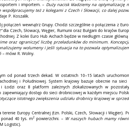
ksportem i importem. –
Duży nacisk kładziemy na optymalizację n
e współpracujemy też z kolegami z Czech i Słowacji, co dalej poz
aje P. Koszalik.
ój połączeń wewnątrz Grupy. Chodzi szczególnie o połączenia z Eur
”
dla Czech, Słowacji, Węgier, Rumunii oraz Bułgarii do krajów Euro
odniej. Z kolei Euro Hub Aichach będzie w niedługim czasie główn
dtime oraz ograniczyć liczbę przeładunków do minimum. Koncepc
nalizujemy wolumeny i jeśli sytuacja na to pozwala optymalizuj
eń
– mówi R. Wolny.
ym od ponad trzech dekad. W ostatnich 10–15 latach uruchomion
achodniej i Południowej. System krajowy bazuje obecnie na siec
i Łodzi oraz 8 platform zależnych zlokalizowanych w pozostał
zapewniający dostęp do sieci drobnicowej w każdym miejscu Polski. 
e dotyczące istotnego zwiększenia udziału drobnicy krajowej w spr
terenie Europy Centralnej (tzn. Polski, Czech, Słowacji i Węgier)
2
 ponad 40 tys. m
powierzchni. –
W naszych hubach mamy również
M Logistic).