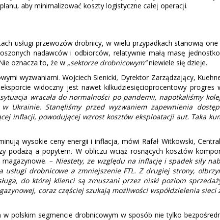
nu, aby minimalizować koszty logistyczne całej operacji.
tach usługi przewozów drobnicy, w wielu przypadkach stanowią one 
proszonych nadawców i odbiorców, relatywnie małą masę jednostk
Nie oznacza to, że w
„sektorze drobnicowym”
niewiele się dzieje.
owymi wyzwaniami. Wojciech Sienicki, Dyrektor Zarządzający, Kuehne
 eksporcie widoczny jest nawet kilkudziesięcioprocentowy progres
 sytuacja wracała do normalności po pandemii, napotkaliśmy ko
y w Ukrainie. Stanęliśmy przed wyzwaniem zapewnienia dostę
ej inflacji, powodującej wzrost kosztów eksploatacji aut. Taka k
nują wysokie ceny energii i inflacja, mówi Rafał Witkowski, Centra
dzy podażą a popytem. W obliczu wciąż rosnących kosztów kompo
ki magazynowe. –
Niestety, ze względu na inflację i spadek siły na
a usługi drobnicowe a zmniejszenie FTL. Z drugiej strony, olbrz
usługa, do której klienci są zmuszani przez niski poziom sprzeda
gazynowej, coraz częściej szukają możliwości współdzielenia siec
m w polskim segmencie drobnicowym w sposób nie tylko bezpośredni