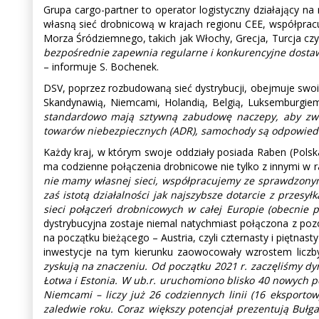
Grupa cargo-partner to operator logistyczny działający na
własną sieć drobnicową w krajach regionu CEE, współpracuj
Morza Śródziemnego, takich jak Włochy, Grecja, Turcja czy H
bezpośrednie zapewnia regularne i konkurencyjne dostawy d
– informuje S. Bochenek.
DSV, poprzez rozbudowaną sieć dystrybucji, obejmuje swoi
Skandynawią, Niemcami, Holandią, Belgią, Luksemburgiem
standardowo mają sztywną zabudowę naczepy, aby zwi
towarów niebezpiecznych (ADR), samochody są odpowiedn
Każdy kraj, w którym swoje oddziały posiada Raben (Polska
ma codzienne połączenia drobnicowe nie tylko z innymi w r
nie mamy własnej sieci, współpracujemy ze sprawdzonym
zaś istotą działalności jak najszybsze dotarcie z przes
sieci połączeń drobnicowych w całej Europie (obecnie
dystrybucyjna zostaje niemal natychmiast połączona z poz
na początku bieżącego – Austria, czyli czternasty i piętnas
inwestycje na tym kierunku zaowocowały wzrostem liczb
zyskują na znaczeniu. Od początku 2021 r. zaczęliśmy dyn
Łotwa i Estonia. W ub.r. uruchomiono blisko 40 nowych
Niemcami – liczy już 26 codziennych linii (16 eksport
zaledwie roku. Coraz większy potencjał prezentują Buł