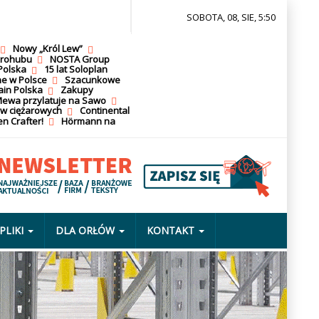
SOBOTA, 08, SIE, 5:50
Nowy „Król Lew”
krohubu
NOSTA Group
Polska
15 lat Soloplan
ne w Polsce
Szacunkowe
ain Polska
Zakupy
ewa przylatuje na Sawo
ów ciężarowych
Continental
n Crafter!
Hörmann na
PLIKI
DLA ORŁÓW
KONTAKT