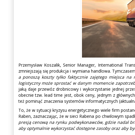
Przemysław Koszalik, Senior Manager, International Tran
zmniejszają się produkcja i wymiana handlowa. Tymczasem
a ponoszą koszty tylko faktycznie zajętego miejsca na
logistyczny może sprostać w danym momencie zapotrzeb
jaką daje przewóz drobnicowy i wykorzystanie jednej prze
obecnie tzw. lead time jest, obok ceny, jednym z głównyc
też pominąć znaczenia systemów informatycznych (aktualna 
To, że w sytuacji kryzysu energetycznego wiele firm pos
Raben, zaznaczając, że w sieci Rabena po chwilowym spad
presją cenową na rynku podwykonawców, gdzie nadal brak
aby optymalnie wykorzystać dostępne zasoby oraz aby był