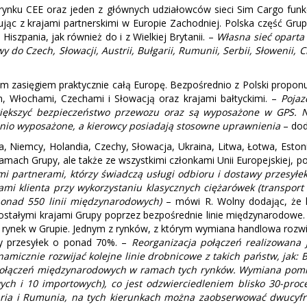
 rynku CEE oraz jeden z głównych udziałowców sieci Sim Cargo funkc
ąc z krajami partnerskimi w Europie Zachodniej. Polska część Grupy 
iszpania, jak również do i z Wielkiej Brytanii. –
Własna sieć oparta
o Czech, Słowacji, Austrii, Bułgarii, Rumunii, Serbii, Słowenii, 
m zasięgiem praktycznie całą Europę. Bezpośrednio z Polski proponu
, Włochami, Czechami i Słowacją oraz krajami bałtyckimi. –
Pojaz
ększyć bezpieczeństwo przewozu oraz są wyposażone w GPS. Na
io wyposażone, a kierowcy posiadają stosowne uprawnienia
– doda
, Niemcy, Holandia, Czechy, Słowacja, Ukraina, Litwa, Łotwa, Estoni
amach Grupy, ale także ze wszystkimi członkami Unii Europejskiej, p
i partnerami, którzy świadczą usługi odbioru i dostawy przesyłe
yłkami klienta przy wykorzystaniu klasycznych ciężarówek (transp
 ponad 550 linii międzynarodowych)
– mówi R. Wolny dodając, że k
ostałymi krajami Grupy poprzez bezpośrednie linie międzynarodowe.
ty rynek w Grupie. Jednym z rynków, z którym wymiana handlowa rozwij
y przesyłek o ponad 70%. –
Reorganizacja połączeń realizowana 
amicznie rozwijać kolejne linie drobnicowe z takich państw, jak: B
 połączeń międzynarodowych w ramach tych rynków. Wymiana pomię
owych i 10 importowych), co jest odzwierciedleniem blisko 30-p
garia i Rumunia, na tych kierunkach można zaobserwować dwucyfr