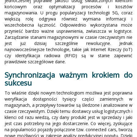
jednoczesnej poprawie jakości usług świadczonych klientom
końcowym oraz optymalizacji procesów i kosztów
magazynowania. U progu popularyzacji technologii 5G, coraz
większą rolę odgrywa również wymiana informacji i
wszechobecna łączność. Odpowiednio wykorzystana może
przynieść bardzo ważne usprawnienia, zwłaszcza w logistyce.
Zarządzanie stanami magazynowymi w czasie rzeczywistym nie
jest już dzisiaj szczególnie rewolucyjne. Jednak
najnowocześniejsze technologie, takie jak Internet Rzeczy (IoT)
czy identyfikacja radiowa (RFID) są w stanie zapewnić
prawdziwie szczegółowe dane.
Synchronizacja ważnym krokiem do
sukcesu
To właśnie dzięki nowym technologiom możliwa jest poprawna
weryfikacja dostępności tysięcy części zamiennych w
magazynach, a przepływy towarów są śledzone i analizowane w
czasie rzeczywistym. Dzięki temu dostawcy usług logistycznych i
klienci od razu wiedzą, czy dany produkt jest w sprzedaży i jaki
jest czas potrzebny na jego dostarczenie. Co więcej, zyskujące
na popularności pojazdy połączone tzw. connected cars, tworzą
nowe możliwości w zakresie analizy predykcyjnej popytu. Dzięki