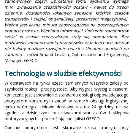
zamówionych części. Sprostanie temu wyzwaniu wymaga
m.in. zwiększenia częstotliwości dostaw - nawet do trzech
dziennie, dostępności lokalnych zapasów, krótkich czasów
transportów i ciągłej optymalizacji przestrzeni magazynowej.
Ważna jest każda minuta zaoszczędzona na poszczególnych
etapach procesu. Wymiana informacji i śledzenie transportów
części w czasie rzeczywistym stały się standardem. Bez
możliwości monitorowania przepływów w łańcuchach dostaw
nie byłoby możliwe rozwijanie relacji z klientem opartych na
zaufaniu
– mówi Arnaud Levilain, Optimisation and Engineering
Manager, GEFCO.
Technologia w służbie efektywności
W dostawach na rynku części zamiennych wszystko zależy od
szybkości reakcji i przejrzystości. Aby wygrać wyścig z czasem,
konieczne jest zapewnienie standardu obsługi odpowiadającego
priorytetom konkretnych zadań w ramach obsługi logistycznej
rynku wtórnego. Liniowe dostawy raz na 24 godziny nie są
zgodne z dzisiejszymi oczekiwaniami warsztatów i sklepów
motoryzacyjnych – podkreślają specjaliści GEFCO.
Obecnie priorytetem jest skracanie czasu tranzytu przy