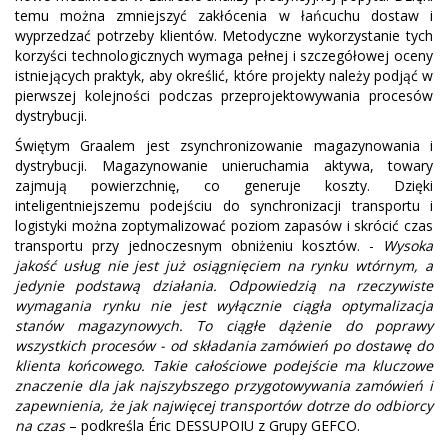
temu można zmniejszyć zakłócenia w łańcuchu dostaw i
wyprzedzać potrzeby klientów. Metodyczne wykorzystanie tych
korzyści technologicznych wymaga pełnej i szczegółowej oceny
istniejących praktyk, aby określić, które projekty należy podjąć w
pierwszej kolejności podczas przeprojektowywania procesów
dystrybucji.
Świętym Graalem jest zsynchronizowanie magazynowania i
dystrybucji. Magazynowanie unieruchamia aktywa, towary
zajmują powierzchnię, co generuje koszty. Dzięki
inteligentniejszemu podejściu do synchronizacji transportu i
logistyki można zoptymalizować poziom zapasów i skrócić czas
transportu przy jednoczesnym obniżeniu kosztów. -
Wysoka
jakość usług nie jest już osiągnięciem na rynku wtórnym, a
jedynie podstawą działania. Odpowiedzią na rzeczywiste
wymagania rynku nie jest wyłącznie ciągła optymalizacja
stanów magazynowych. To ciągłe dążenie do poprawy
wszystkich procesów - od składania zamówień po dostawę do
klienta końcowego. Takie całościowe podejście ma kluczowe
znaczenie dla jak najszybszego przygotowywania zamówień i
zapewnienia, że jak najwięcej transportów dotrze do odbiorcy
na czas
– podkreśla Éric DESSUPOIU z Grupy GEFCO.