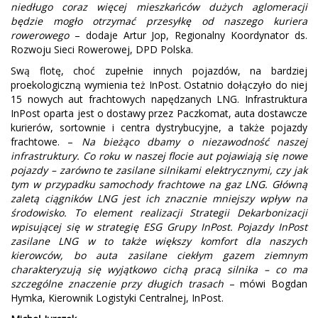
niedługo coraz więcej mieszkańców dużych aglomeracji
będzie mogło otrzymać przesyłkę od naszego kuriera
rowerowego
– dodaje Artur Jop, Regionalny Koordynator ds.
Rozwoju Sieci Rowerowej, DPD Polska.
Swą flotę, choć zupełnie innych pojazdów, na bardziej
proekologiczną wymienia też InPost. Ostatnio dołączyło do niej
15 nowych aut frachtowych napędzanych LNG. Infrastruktura
InPost oparta jest o dostawy przez Paczkomat, auta dostawcze
kurierów, sortownie i centra dystrybucyjne, a także pojazdy
frachtowe. –
Na bieżąco dbamy o niezawodność naszej
infrastruktury. Co roku w naszej flocie aut pojawiają się nowe
pojazdy – zarówno te zasilane silnikami elektrycznymi, czy jak
tym w przypadku samochody frachtowe na gaz LNG. Główną
zaletą ciągników LNG jest ich znacznie mniejszy wpływ na
środowisko. To element realizacji Strategii Dekarbonizacji
wpisującej się w strategię ESG Grupy InPost. Pojazdy InPost
zasilane LNG w to także większy komfort dla naszych
kierowców, bo auta zasilane ciekłym gazem ziemnym
charakteryzują się wyjątkowo cichą pracą silnika – co ma
szczególne znaczenie przy długich trasach
– mówi Bogdan
Hymka, Kierownik Logistyki Centralnej, InPost.