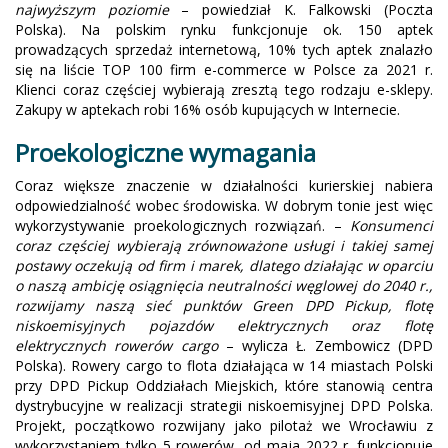
najwyższym poziomie
– powiedział K. Falkowski (Poczta
Polska). Na polskim rynku funkcjonuje ok. 150 aptek
prowadzących sprzedaż internetową, 10% tych aptek znalazło
się na liście TOP 100 firm e-commerce w Polsce za 2021 r.
Klienci coraz częściej wybierają zresztą tego rodzaju e-sklepy.
Zakupy w aptekach robi 16% osób kupujących w Internecie.
Proekologiczne wymagania
Coraz większe znaczenie w działalności kurierskiej nabiera
odpowiedzialność wobec środowiska. W dobrym tonie jest więc
wykorzystywanie proekologicznych rozwiązań. –
Konsumenci
coraz częściej wybierają zrównoważone usługi i takiej samej
postawy oczekują od firm i marek, dlatego działając w oparciu
o naszą ambicję osiągnięcia neutralności węglowej do 2040 r.,
rozwijamy naszą sieć punktów Green DPD Pickup, flotę
niskoemisyjnych pojazdów elektrycznych oraz flotę
elektrycznych rowerów cargo
– wylicza Ł. Zembowicz (DPD
Polska). Rowery cargo to flota działająca w 14 miastach Polski
przy DPD Pickup Oddziałach Miejskich, które stanowią centra
dystrybucyjne w realizacji strategii niskoemisyjnej DPD Polska.
Projekt, początkowo rozwijany jako pilotaż we Wrocławiu z
wykorzystaniem tylko 5 rowerów, od maja 2022 r. funkcjonuje