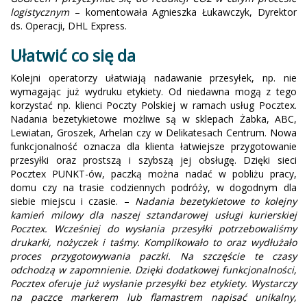
logistycznym
– komentowała Agnieszka Łukawczyk, Dyrektor
ds. Operacji, DHL Express.
Ułatwić co się da
Kolejni operatorzy ułatwiają nadawanie przesyłek, np. nie
wymagając już wydruku etykiety. Od niedawna mogą z tego
korzystać np. klienci Poczty Polskiej w ramach usług Pocztex.
Nadania bezetykietowe możliwe są w sklepach Żabka, ABC,
Lewiatan, Groszek, Arhelan czy w Delikatesach Centrum. Nowa
funkcjonalność oznacza dla klienta łatwiejsze przygotowanie
przesyłki oraz prostszą i szybszą jej obsługę. Dzięki sieci
Pocztex PUNKT-ów, paczką można nadać w pobliżu pracy,
domu czy na trasie codziennych podróży, w dogodnym dla
siebie miejscu i czasie. –
Nadania bezetykietowe to kolejny
kamień milowy dla naszej sztandarowej usługi kurierskiej
Pocztex. Wcześniej do wysłania przesyłki potrzebowaliśmy
drukarki, nożyczek i taśmy. Komplikowało to oraz wydłużało
proces przygotowywania paczki. Na szczęście te czasy
odchodzą w zapomnienie. Dzięki dodatkowej funkcjonalności,
Pocztex oferuje już wysłanie przesyłki bez etykiety. Wystarczy
na paczce markerem lub flamastrem napisać unikalny,