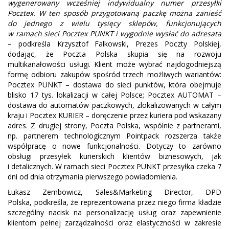
wygenerowany wcześniej indywidualny numer przesyłki
Pocztex. W ten sposób przygotowaną paczkę można zanieść
do jednego z wielu tysięcy sklepów, funkcjonujących
w ramach sieci Pocztex PUNKT i wygodnie wysłać do adresata
– podkreśla Krzysztof Falkowski, Prezes Poczty Polskiej,
dodając, że Poczta Polska skupia się na rozwoju
multikanałowości usługi. Klient może wybrać najdogodniejszą
formę odbioru zakupów spośród trzech możliwych wariantów:
Pocztex PUNKT – dostawa do sieci punktów, która obejmuje
blisko 17 tys. lokalizacji w całej Polsce; Pocztex AUTOMAT –
dostawa do automatów paczkowych, zlokalizowanych w całym
kraju i Pocztex KURIER – doręczenie przez kuriera pod wskazany
adres. Z drugiej strony, Poczta Polska, wspólnie z partnerami,
np. partnerem technologicznym Pointpack rozszerza także
współpracę o nowe funkcjonalności. Dotyczy to zarówno
obsługi przesyłek kurierskich klientów biznesowych, jak
i detalicznych. W ramach sieci Pocztex PUNKT przesyłka czeka 7
dni od dnia otrzymania pierwszego powiadomienia.
Łukasz Zembowicz, Sales&Marketing Director, DPD
Polska, podkreśla, że reprezentowana przez niego firma kładzie
szczególny nacisk na personalizację usług oraz zapewnienie
klientom pełnej zarządzalności oraz elastyczności w zakresie