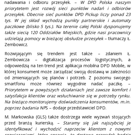
nadawania i odbioru przesyłek. –
W DPD Polska naszym
priorytetem jest rozwój sieci punktów nadań i odbiorów
przesyłek. Obecnie sieć punktów DPD Pickup liczy ponad 23
tys. W jej skład wychodzą punkty partnerskie i automaty
paczkowe (blisko 5 tys.). Na terenie całej Polski dysponujemy
także siecią 120 Oddziałów Miejskich, gdzie nasi pracownicy
udzielają pomocy w bieżącej obsłudze przesyłek
– tłumaczy Ł.
Zembowicz.
Rozwijającym się trendem jest także – zdaniem Ł.
Zembowicza – digitalizacja procesów logistycznych, a
odpowiedzią na ten trend jest aplikacja mobilna DPD Mobile, w
której konsument może zarządzać swoją dostawą w zależności
od zmieniających się planów i potrzeb. Z poziomu swojego
smartfonu może również wygodnie nadać paczkę. –
Priorytetem w powyższych działaniach jest zawsze komfort i
satysfakcja klientów oraz wsłuchiwanie się w potrzeby rynku.
Na bieżąco monitorujemy doświadczenia konsumentów, m.in.
poprzez badania NP
S – dodaje przedstawiciel DPD.
M. Markowska (GLS) także dostrzega wiele wyzwań stojących
przed branżą kurierską. –
Staramy się jak najszybciej je
identyfikować i wychodzić naprzeciw klientom z nowymi
rozwiązaniami, które sprawią, że dostawa przesyłek będzie