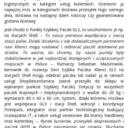
logistycznych w kategorii usług kurierskich. Oceniono ją
najwyżej m.in. w kategoriach: dostawa przesyłek tego samego
dnia, dostawa na następny dzień roboczy czy gwarantowana
godzina dostawy.
Jeśli chodzi o Punkty Szybkiej Paczki GLS, to uruchomiono je np.
na stacjach Shell. –
To nasza pierwsza współpraca z siecią
stacji paliw. Dzięki działaniu z tak doświadczonym partnerem
nasi klienci mogą nadawać i odbierać paczki dosłownie po
drodze. To ważne, bo chcemy, by nasze punkty były
zlokalizowane w jak najbardziej dostępnych i uczęszczanych
miejscach w Polsce
– tłumaczy Sebastian Mazurowski,
kierownik ds. rozwoju Sieci Szybka Paczka. Klienci GLS na
stacjach Shell mogą odebrać paczkę lub nadać ją w ramach
usługi ShopReturnService (zwrot przesyłki do sklepu w
wybranym punkcie Szybkiej Paczki). Dotyczy to wszystkich
paczek krajowych i międzynarodowych o wadze do 20 kg i
wymiarach 80 x 60 x 60 cm. System, dzięki któremu możliwa
jest współpraca GLS i stacji Shell, wdrożył i koordynuje
Pointpack, integrator oraz partner technologiczny budujący
rozwiązania IT, a także usługi serwisowe dla branży handlowej
oraz kurierskiej. –
Rynek kurierów, przesyłek ekspresowych i
paczek (KEP) w Polsce nieustannie się rozwija. Słuchamy