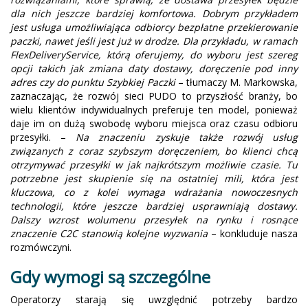
dla nich jeszcze bardziej komfortowa. Dobrym przykładem
jest usługa umożliwiająca odbiorcy bezpłatne przekierowanie
paczki, nawet jeśli jest już w drodze. Dla przykładu, w ramach
FlexDeliveryService, którą oferujemy, do wyboru jest szereg
opcji takich jak zmiana daty dostawy, doręczenie pod inny
adres czy do punktu Szybkiej Paczki
– tłumaczy M. Markowska,
zaznaczając, że rozwój sieci PUDO to przyszłość branży, bo
wielu klientów indywidualnych preferuje ten model, ponieważ
daje im on dużą swobodę wyboru miejsca oraz czasu odbioru
przesyłki. –
Na znaczeniu zyskuje także rozwój usług
związanych z coraz szybszym doręczeniem, bo klienci chcą
otrzymywać przesyłki w jak najkrótszym możliwie czasie. Tu
potrzebne jest skupienie się na ostatniej mili, która jest
kluczowa, co z kolei wymaga wdrażania nowoczesnych
technologii, które jeszcze bardziej usprawniają dostawy.
Dalszy wzrost wolumenu przesyłek na rynku i rosnące
znaczenie C2C stanowią kolejne wyzwania
– konkluduje nasza
rozmówczyni.
Gdy wymogi są szczególne
Operatorzy starają się uwzględnić potrzeby bardzo