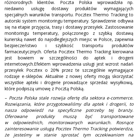
różnorodnych klientów. Poczta Polska wprowadziła np.
niedawno usługę dostawy produktów wymagających
specjalnych warunków transportu. Pocztex Thermo Tracking to
autorski system monitoringu temperatury. Sprawdzenie odbywa
się na etapie przyjęcia, trasy i dostawy przesyłek. Zastosowanie
monitoringu temperatury, połączonego z szybką dostawą
kurierską nawet do najodleglejszych miejsc w Polsce, zapewnia
bezpieczeństwo i szybkość transportu produktów
farmaceutycznych. Oferta Pocztex Thermo Tracking kierowana
jest bowiem w szczególności do aptek i drogerii
internetowych.Efektem wprowadzenia usługi jest wzrost nadań
przesyłek Pocztex o 20% przez te szczególnie wymagające
rodzaje e-sklepów. Aktualnie z nowej oferty mogą skorzystać
wszystkie apteki i drogerie prowadzące sprzedaż wysyłkową,
które podpiszą umowę z Pocztą Polską.
–
Poczta Polska stale rozwija ofertę dla sektora e-commerce.
Rozwiązania, które przygotowaliśmy dla aptek i drogerii, to
nasza odpowiedź na specyficzne potrzeby tej branży.
Oferowane produkty muszą być transportowane
w odpowiednich, monitorowanych warunkach. Rosnące
zainteresowanie usługą Pocztex Thermo Tracking potwierdza,
że jesteśmy w stanie sprostać tym oczekiwaniom na