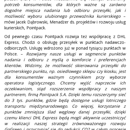
potrzeb konsumentów, dla których ważne są zarówno
dogodne miejsca nadania lub odbioru przesyłki, jak i
możliwość wyboru ulubionego przewoźnika kurierskiego
–
mówi Jacek Dąbrowski, Menadżer ds. projektów i rozwoju usług
kurierskich, Pointpack.
Od pewnego czasu Pointpack rozwija też współpracę z DHL
Express. Chodzi o obsługę przesyłek w punktach nadawczo-
odbiorczych. Usługę wdrożono już w ponad tysiącu punktach w
Polsce. –
Rozwijamy nasze usługi w segmencie punktów
nadania i odbioru z myślą o komforcie i preferencjach
klientów. Widzimy, że możliwość skierowania przesyłki do
partnerskiego punktu, np. osiedlowego sklepu czy kiosku, jest
dla konsumentów ważnym czynnikiem przy wyborze
operatora logistycznego. Chcemy wyjść naprzeciw ich
oczekiwaniom, stąd rozszerzenie współpracy z naszym
partnerem, firmą Pointpack S.A. Dzięki temu rozszerzymy sieć
do 3 tys. punktów, gdzie będą dostępne usługi lotniczego
transportu międzynarodowego. Co więcej, korzystanie z
punktów zmniejsza ślad węglowy danej przesyłki, dzięki
czemu klienci DHL Express będą mogli aktywnie uczestniczyć
w realizacji naszej strategii zrównoważonego rozwoju
GoGreen i przyczyniać się do redukcji CO2 w całym procesie