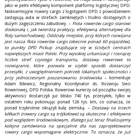
jako w pełni efektywny komponent platformy logistycznej DPD.
Niskoemisyjne rowery cargo z logotypem DPD z powodzeniem
zastępują auta w strefach zamkniętych i trudno dostępnych o
dużym zagęszczeniu zabudowy. –
Flota rowerów cargo stanowi
doskonałą i, jak twierdzą praktycy, efektywną alternatywę dla
floty samochodowej. Oddziały miejskie, przy których rozwijana
jest nasza flota rowerów cargo (obecnie ponad 60 pojazdów),
to punkty DPD Pickup znajdujące się w ścisłych centrach
największych miast Polski. Przy wysokiej urbanizacji i rosnącej
liczbie stref czystego transportu, dostawy rowerowe to
rozwiązanie, które pozwala w szybki sposób dostarczyć
przesyłki, z uwzględnieniem potrzeb lokalnych społeczności i
przy jednoczesnym poszanowaniu środowiska
– komentuje
Adam Bilewicz, Regionalny Koordynator ds. Rozwoju Sieci
Rowerowej, DPD Polska. Rowerowi kurierzy od początku swojej
aktywności dostarczyli już blisko 740 tys. przesyłek, tylko w
ostatnim roku pokonując ponad 126 tys. km, co oznacza, że
ponad trzykrotnie okrążyli kulę ziemską. –
Dostawy na trzech
kółkach (rowery cargo są trójkołowe) są skuteczne i efektywne
pod względem środowiskowym, dlatego już teraz finalizujemy
kolejne zamówienia na specjalnie dla nas zaprojektowane
rowery cargo wspomagane elektrycznie. To oznacza, że już