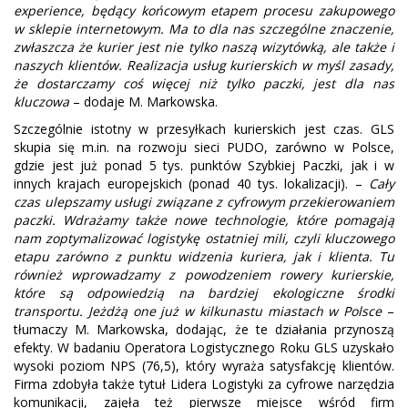
experience, będący końcowym etapem procesu zakupowego
w sklepie internetowym. Ma to dla nas szczególne znaczenie,
zwłaszcza że kurier jest nie tylko naszą wizytówką, ale także i
naszych klientów. Realizacja usług kurierskich w myśl zasady,
że dostarczamy coś więcej niż tylko paczki, jest dla nas
kluczowa
– dodaje M. Markowska.
Szczególnie istotny w przesyłkach kurierskich jest czas. GLS
skupia się m.in. na rozwoju sieci PUDO, zarówno w Polsce,
gdzie jest już ponad 5 tys. punktów Szybkiej Paczki, jak i w
innych krajach europejskich (ponad 40 tys. lokalizacji). –
Cały
czas ulepszamy usługi związane z cyfrowym przekierowaniem
paczki. Wdrażamy także nowe technologie, które pomagają
nam zoptymalizować logistykę ostatniej mili, czyli kluczowego
etapu zarówno z punktu widzenia kuriera, jak i klienta. Tu
również wprowadzamy z powodzeniem rowery kurierskie,
które są odpowiedzią na bardziej ekologiczne środki
transportu. Jeżdżą one już w kilkunastu miastach w Polsce
–
tłumaczy M. Markowska, dodając, że te działania przynoszą
efekty. W badaniu Operatora Logistycznego Roku GLS uzyskało
wysoki poziom NPS (76,5), który wyraża satysfakcję klientów.
Firma zdobyła także tytuł Lidera Logistyki za cyfrowe narzędzia
komunikacji, zajęła też pierwsze miejsce wśród firm