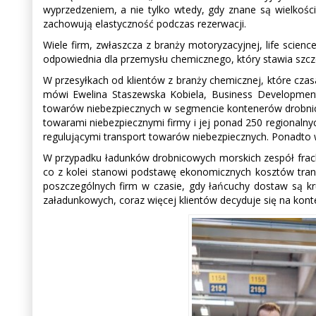
wyprzedzeniem, a nie tylko wtedy, gdy znane są wielkośc
zachowują elastyczność podczas rezerwacji.
Wiele firm, zwłaszcza z branży motoryzacyjnej, life scien
odpowiednia dla przemysłu chemicznego, który stawia szcz
W przesyłkach od klientów z branży chemicznej, które cza
mówi Ewelina Staszewska Kobiela, Business Developme
towarów niebezpiecznych w segmencie kontenerów drobnico
towarami niebezpiecznymi firmy i jej ponad 250 regionaln
regulującymi transport towarów niebezpiecznych. Ponadto 
W przypadku ładunków drobnicowych morskich zespół frach
co z kolei stanowi podstawę ekonomicznych kosztów tran
poszczególnych firm w czasie, gdy łańcuchy dostaw są k
załadunkowych, coraz więcej klientów decyduje się na kont