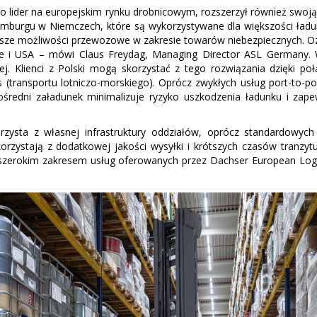
ako lider na europejskim rynku drobnicowym, rozszerzył również sw
Hamburgu w Niemczech, które są wykorzystywane dla większości ładu
asze możliwości przewozowe w zakresie towarów niebezpiecznych. 
, Indie i USA – mówi Claus Freydag, Managing Director ASL Germa
ej. Klienci z Polski mogą skorzystać z tego rozwiązania dzięki p
(transportu lotniczo-morskiego). Oprócz zwykłych usług port-to-p
pośredni załadunek minimalizuje ryzyko uszkodzenia ładunku i za
rzysta z własnej infrastruktury oddziałów, oprócz standardowyc
orzystają z dodatkowej jakości wysyłki i krótszych czasów tranzy
 szerokim zakresem usług oferowanych przez Dachser European Log