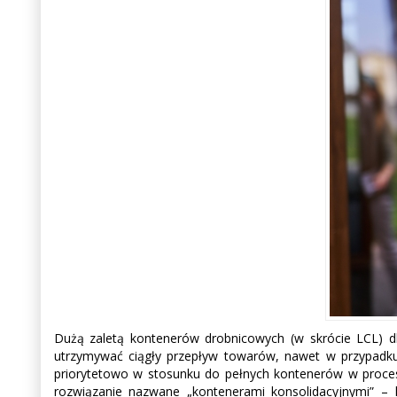
Dużą zaletą kontenerów drobnicowych (w skrócie LCL) dl
utrzymywać ciągły przepływ towarów, nawet w przypadku
priorytetowo w stosunku do pełnych kontenerów w proces
rozwiązanie nazwane „kontenerami konsolidacyjnymi” – k