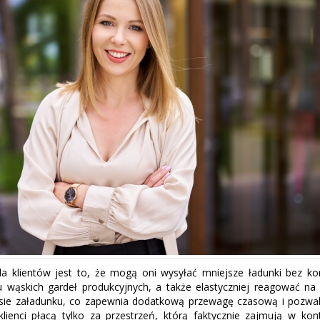
a klientów jest to, że mogą oni wysyłać mniejsze ładunki bez ko
 wąskich gardeł produkcyjnych, a także elastyczniej reagować n
ie załadunku, co zapewnia dodatkową przewagę czasową i pozwala
lienci płacą tylko za przestrzeń, którą faktycznie zajmują w k