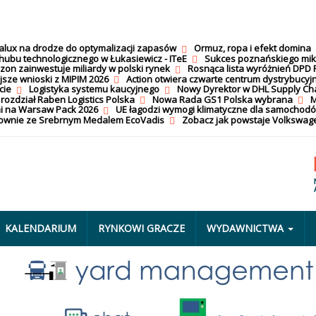
calux na drodze do optymalizacji zapasów
Ormuz, ropa i efekt domina
hubu technologicznego w Łukasiewicz - ITeE
Sukces poznańskiego mi
on zainwestuje miliardy w polski rynek
Rosnąca lista wyróżnień DPD 
jsze wnioski z MIPIM 2026
Action otwiera czwarte centrum dystrybucyj
cie
Logistyka systemu kaucyjnego
Nowy Dyrektor w DHL Supply Ch
 rozdział Raben Logistics Polska
Nowa Rada GS1 Polska wybrana
M
i na Warsaw Pack 2026
UE łagodzi wymogi klimatyczne dla samochod
nownie ze Srebrnym Medalem EcoVadis
Zobacz jak powstaje Volkswage
KALENDARIUM
RYNKOWI GRACZE
WYDAWNICTWA