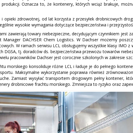
i produkcji. Oznacza to, że kontenery, których wciąż brakuje, moż
ce i opieki zdrowotnej, od lat korzysta z przesyłek drobnicowych dr
ególnie wysokie wymagania dotyczące bezpieczeństwa i przejrzystoś
sami zawierają towary niebezpieczne, decydującym czynnikiem jest z
nt Manager DACHSER Chem Logistics. W Dachser możemy poszczyci
wych. W ramach serwisu LCL obsługujemy wszystkie klasy IMO z wy
ych DGSA, tj. doradców ds. bezpieczeństwa przewozu towarów niebe
wielu pracowników Dachser jest corocznie szkolonych w zakresie szc
tu morskiego konsoliduje różne LCL i ładuje je do pełnego kontene
sportu. Maksymalne wykorzystanie poprawia również zrównoważony 
ruche. Zamiast wysyłać transportem drogowym pełny kontener, kt
enery drobnicowe frachtu morskiego. Zmniejsza to ryzyko oraz zapew