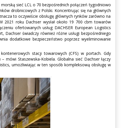
oją morską sieć LCL o 70 bezpośrednich połączeń tygodniowo
nków drobnicowych z Polski. Koncentrując się na głównych
Oznacza to oczywiście obsługę głównych rynków zarówno na
ny. W 2021 roku Dachser wysłał około 19 700 cbm towarów
ołączeniu ofertowanych usług DACHSER European Logistics
ort, Dachser świadczy również różne usługi bezpośredniego
pewnia dodatkowe bezpieczeństwo poprzez wyeliminowanie
h kontenerowych stacji towarowych (CFS) w portach. Gdy
tu – mówi Staszewska-Kobiela. Globalna sieć Dachser łączy
istics, umożliwiając w ten sposób kompleksową obsługę w