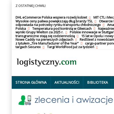
Z OSTATNIEJ CHWILI
DHL eCommerce Polska wspiera rozwój kobiet
MIT CTL i Me
Wysokie ceny paliwa powiększają dług branży TSL
Otwarcie 
odpowiada na potrzeby rynku transportu chłodniczego
Amaz
Polska
Temperatura pod kontrolą w Gliwicach
Najważnie
wyniki Grupy Wielton za 2025 r.
Polskie innowacje w Stuttgar
transgraniczne stają się codziennością
15 lat w Opolu i nowy
Nowe Caddy na pierwszych zdjęciach
RedSteel z nowościam
z tytułem „Tire Manufacturer of the Year”
cargo-partner po
targach Securex
Targi WorldFood już za tydzień
STRONA GŁÓWNA
AKTUALNOŚCI
BIBLIOTEKA