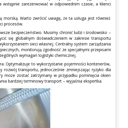
na wstępnie zarezerwować w odpowiednim czasie, a klienci
ogą morską. Warto zwrócić uwagę, że ta usługa jest również
ci procesów.
awsze bezpieczeństwo. Musimy chronić ludzi i środowisko –
ć się globalnym doświadczeniem w zakresie transportu
korzystaniem sieci własnej. Centralny system zarządzania
zpiecznych, monitorują zgodność ze specjalnymi przepisami
zególnych wymagań logistyki chemicznej.
ra. Optymalizuje to wykorzystanie pojemności kontenerów,
rozwój transportu, jednocześnie zmniejszając ryzyko dla
óry może zostać zatrzymany w przypadku pominięcia okien
nia bardziej terminowy transport – wyjaśnia ekspertka.