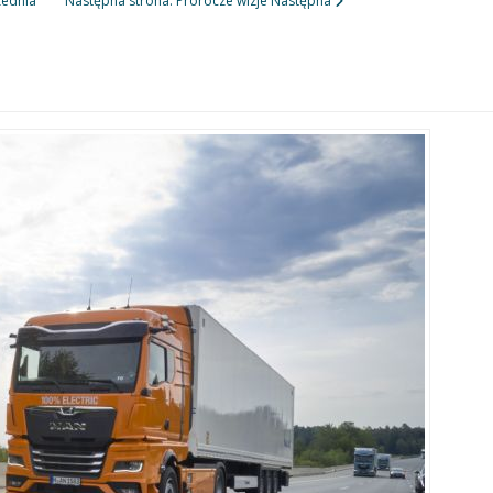
ednia
Następna strona: Prorocze wizje
Następna