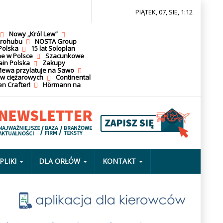
PIĄTEK, 07, SIE, 1:12
Nowy „Król Lew”
krohubu
NOSTA Group
Polska
15 lat Soloplan
ne w Polsce
Szacunkowe
ain Polska
Zakupy
ewa przylatuje na Sawo
ów ciężarowych
Continental
n Crafter!
Hörmann na
PLIKI
DLA ORŁÓW
KONTAKT