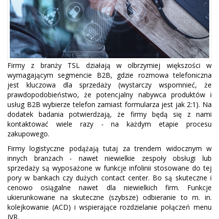
Firmy z branży TSL działają w olbrzymiej większości w
wymagającym segmencie B2B, gdzie rozmowa telefoniczna
jest kluczowa dla sprzedaży (wystarczy wspomnieć, że
prawdopodobieństwo, że potencjalny nabywca produktów i
usług B2B wybierze telefon zamiast formularza jest jak 2:1). Na
dodatek badania potwierdzają, że firmy będą się z nami
kontaktować wiele razy - na każdym etapie procesu
zakupowego.
Firmy logistyczne podążają tutaj za trendem widocznym w
innych branżach - nawet niewielkie zespoły obsługi lub
sprzedaży są wyposażone w funkcje infolinii stosowane do tej
pory w bankach czy dużych contact center. Bo są skuteczne i
cenowo osiągalne nawet dla niewielkich firm. Funkcje
ukierunkowane na skuteczne (szybsze) odbieranie to m. in.
kolejkowanie (ACD) i wspierające rozdzielanie połączeń menu
IVR.