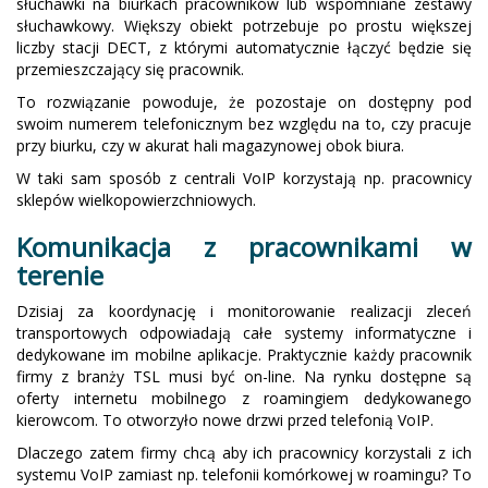
słuchawki na biurkach pracowników lub wspomniane zestawy
słuchawkowy. Większy obiekt potrzebuje po prostu większej
liczby stacji DECT, z którymi automatycznie łączyć będzie się
przemieszczający się pracownik.
To rozwiązanie powoduje, że pozostaje on dostępny pod
swoim numerem telefonicznym bez względu na to, czy pracuje
przy biurku, czy w akurat hali magazynowej obok biura.
W taki sam sposób z centrali VoIP korzystają np. pracownicy
sklepów wielkopowierzchniowych.
Komunikacja z pracownikami w
terenie
Dzisiaj za koordynację i monitorowanie realizacji zleceń
transportowych odpowiadają całe systemy informatyczne i
dedykowane im mobilne aplikacje. Praktycznie każdy pracownik
firmy z branży TSL musi być on-line. Na rynku dostępne są
oferty internetu mobilnego z roamingiem dedykowanego
kierowcom. To otworzyło nowe drzwi przed telefonią VoIP.
Dlaczego zatem firmy chcą aby ich pracownicy korzystali z ich
systemu VoIP zamiast np. telefonii komórkowej w roamingu? To