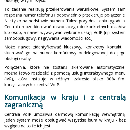
obsługę w tym języku.
To zadanie realizują przekierowania warunkowe. System sam
rozpozna numer telefonu i odpowiednio przekieruje połączenie.
Nie tylko na podstawie numeru. Także pory dnia, dnia tygodnia.
Centrala może kierować dzwoniącego do konkretnych działów
lub osób, a nawet wywoływać wybrane usługi VoIP (np. system
samoobsługowy, nagrywania wiadomości etc.).
Może nawet zidentyfikować kluczowy, konkretny kontakt i
skierować go na numer komórkowy oddelegowanej do jego
obsługi osoby.
Połączenia, które nie zostaną skierowane automatycznie,
można łatwo rozdzielić z pomocą usługi interaktywnego menu
(IVR), którą instaluje w różnym zakresie blisko 90% firm
korzystających z central VoIP.
Komunikacja w kraju i z centralą
zagraniczną
Centrala VoIP umożliwia darmową komunikację wewnętrzną.
Jeden system może obsługiwać wszystkie biura w kraju - bez
względu na to ile ich jest.