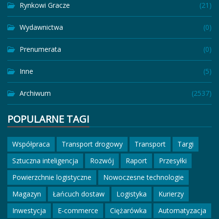
Rynkowi Gracze
(21)
Wydawnictwa
(0)
Prenumerata
(0)
Inne
(5)
Archiwum
(2537)
POPULARNE TAGI
Współpraca
Transport drogowy
Transport
Targi
Sztuczna inteligencja
Rozwój
Raport
Przesyłki
Powierzchnie logistyczne
Nowoczesne technologie
Magazyn
Łańcuch dostaw
Logistyka
Kurierzy
Inwestycja
E-commerce
Ciężarówka
Automatyzacja