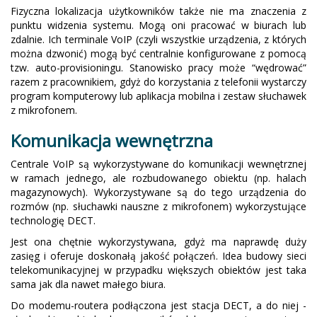
Fizyczna lokalizacja użytkowników także nie ma znaczenia z
punktu widzenia systemu. Mogą oni pracować w biurach lub
zdalnie. Ich terminale VoIP (czyli wszystkie urządzenia, z których
można dzwonić) mogą być centralnie konfigurowane z pomocą
tzw. auto-provisioningu. Stanowisko pracy może “wędrować”
razem z pracownikiem, gdyż do korzystania z telefonii wystarczy
program komputerowy lub aplikacja mobilna i zestaw słuchawek
z mikrofonem.
Komunikacja wewnętrzna
Centrale VoIP są wykorzystywane do komunikacji wewnętrznej
w ramach jednego, ale rozbudowanego obiektu (np. halach
magazynowych). Wykorzystywane są do tego urządzenia do
rozmów (np. słuchawki nauszne z mikrofonem) wykorzystujące
technologię DECT.
Jest ona chętnie wykorzystywana, gdyż ma naprawdę duży
zasięg i oferuje doskonałą jakość połączeń. Idea budowy sieci
telekomunikacyjnej w przypadku większych obiektów jest taka
sama jak dla nawet małego biura.
Do modemu-routera podłączona jest stacja DECT, a do niej -