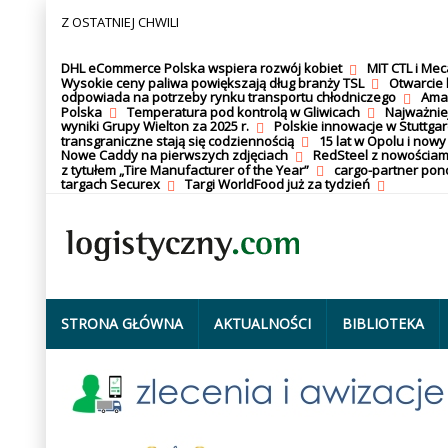
Z OSTATNIEJ CHWILI
DHL eCommerce Polska wspiera rozwój kobiet
MIT CTL i Me
Wysokie ceny paliwa powiększają dług branży TSL
Otwarcie 
odpowiada na potrzeby rynku transportu chłodniczego
Amaz
Polska
Temperatura pod kontrolą w Gliwicach
Najważnie
wyniki Grupy Wielton za 2025 r.
Polskie innowacje w Stuttgar
transgraniczne stają się codziennością
15 lat w Opolu i nowy
Nowe Caddy na pierwszych zdjęciach
RedSteel z nowościam
z tytułem „Tire Manufacturer of the Year”
cargo-partner po
targach Securex
Targi WorldFood już za tydzień
STRONA GŁÓWNA
AKTUALNOŚCI
BIBLIOTEKA