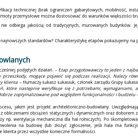
fikacji technicznej (brak ograniczeń gabarytowych, mobilność, in
namioty przemysłowe można dostosować do warunków większości br
nie odbiega jakością od tradycyjnych, murowanych budynków. Je
 najnowszych standardów? Charakterystykę etapów pokazujemy na pod
dowlanych
ześniej podjętych działań. – E
tap przygotowawczy to jeden z najba
 przeszkody, mogące pojawić się podczas realizacji. Należy równ
y klienta
– tłumaczy Łukasz Łukasiuk, członek zarządu Grupy Łukasiu
ań, które następnie weryfikuje się z potrzebami, wymaganiami, a
obrze zoptymalizowane pod względem funkcjonalności i budżetu
–
cesu, jakim jest projekt architektoniczno-budowlany. Uwzględniaj
z z obliczeniami obciążeń statycznych i dynamicznych oraz doborem 
nży np. wentylacja mechaniczna dla hal rolniczych). Po skompletowa
olenia na budowę (lub złożyć zgłoszenie, jeśli hala ma funkcj
klienta przez wszystkie konieczne formalności.