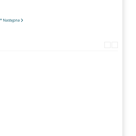
ę*
Następna