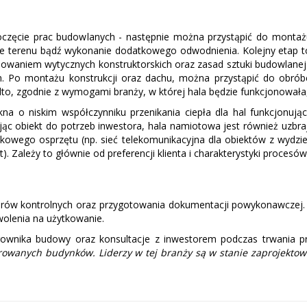
poczęcie prac budowlanych - następnie można przystąpić do monta
terenu bądź wykonanie dodatkowego odwodnienia. Kolejny etap to 
chowaniem wytycznych konstruktorskich oraz zasad sztuki budowlane
 Po montażu konstrukcji oraz dachu, można przystąpić do obróbek
o, zgodnie z wymogami branży, w której hala będzie funkcjonowała
na o niskim współczynniku przenikania ciepła dla hal funkcjonuj
c obiekt do potrzeb inwestora, hala namiotowa jest również uzbra
tkowego osprzętu (np. sieć telekomunikacyjna dla obiektów z wydz
 Zależy to głównie od preferencji klienta i charakterystyki procesó
arów kontrolnych oraz przygotowania dokumentacji powykonawczej. 
wolenia na użytkowanie.
erownika budowy oraz konsultacje z inwestorem podczas trwania p
rowanych budynków. Liderzy w tej branży są w stanie zaprojekto