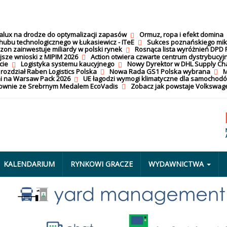
calux na drodze do optymalizacji zapasów
Ormuz, ropa i efekt domina
hubu technologicznego w Łukasiewicz - ITeE
Sukces poznańskiego mi
on zainwestuje miliardy w polski rynek
Rosnąca lista wyróżnień DPD 
jsze wnioski z MIPIM 2026
Action otwiera czwarte centrum dystrybucyj
cie
Logistyka systemu kaucyjnego
Nowy Dyrektor w DHL Supply Ch
 rozdział Raben Logistics Polska
Nowa Rada GS1 Polska wybrana
M
i na Warsaw Pack 2026
UE łagodzi wymogi klimatyczne dla samochod
nownie ze Srebrnym Medalem EcoVadis
Zobacz jak powstaje Volkswage
KALENDARIUM
RYNKOWI GRACZE
WYDAWNICTWA