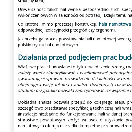
stadniny koni).
Uniwersalność takich hal wynika bezpośrednio z ich specy
wykończeniowych w zależności od potrzeb). Dzięki temu 
Co istotne, mimo prostszej konstrukcji,
hala namiotowa
odpowiedniej izolacyjności przegród czy ergonomii.
Jak przebiega proces powstawania hali namiotowej według
polskim rynku hal namiotowych.
Działania przed podjęciem prac bu
Właściwe prace budowlane to tylko zwieńczenie szeregu wc
należy wtedy zidentyfikować i wyeliminować potencjalne
gwarantujące sprawne prowadzenie działalności w branż
obejmująca wizję lokalną i analizę dostępnych rozwiąz
studium przypadku pozwala zaproponować rozwiązanie d
Dokładna analiza pozwala przejść do kolejnego etapu pro
szczegółowo przedstawia specyfikację techniczną hali wra
(instalacje niezbędne do funkcjonowania hali w danej bra
starostwie powiatowym złożyć wniosek o uzyskanie pozw
namiotowych oferują nierzadko kompletne przeprowadzenie 