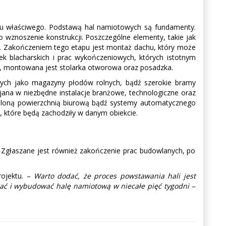
żu właściwego. Podstawą hal namiotowych są fundamenty.
wznoszenie konstrukcji. Poszczególne elementy, takie jak
j. Zakończeniem tego etapu jest montaż dachu, który może
 blacharskich i prac wykończeniowych, których istotnym
, montowana jest stolarka otworowa oraz posadzka.
ących jako magazyny płodów rolnych, bądź szerokie bramy
jana w niezbędne instalacje branżowe, technologiczne oraz
ieloną powierzchnią biurową bądź systemy automatycznego
w, które będą zachodziły w danym obiekcie.
Zgłaszane jest również zakończenie prac budowlanych, po
rojektu. –
Warto dodać, że proces powstawania hali jest
wać i wybudować halę namiotową w niecałe pięć tygodni
–