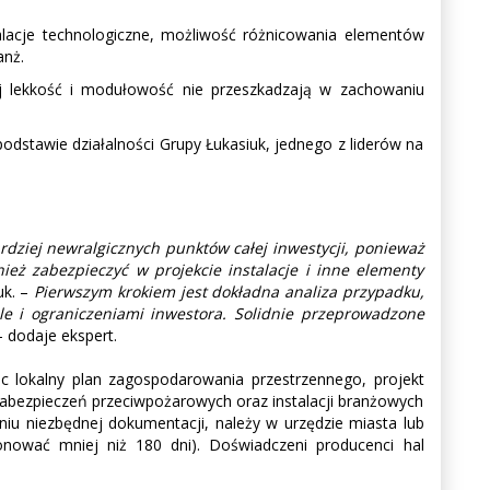
stalacje technologiczne, możliwość różnicowania elementów
anż.
j lekkość i modułowość nie przeszkadzają w zachowaniu
stawie działalności Grupy Łukasiuk, jednego z liderów na
rdziej newralgicznych punktów całej inwestycji, ponieważ
ież zabezpieczyć w projekcie instalacje i inne elementy
k. –
Pierwszym krokiem jest dokładna analiza przypadku,
le i ograniczeniami inwestora. Solidnie przeprowadzone
 dodaje ekspert.
ąc lokalny plan zagospodarowania przestrzennego, projekt
zabezpieczeń przeciwpożarowych oraz instalacji branżowych
niu niezbędnej dokumentacji, należy w urzędzie miasta lub
onować mniej niż 180 dni). Doświadczeni producenci hal