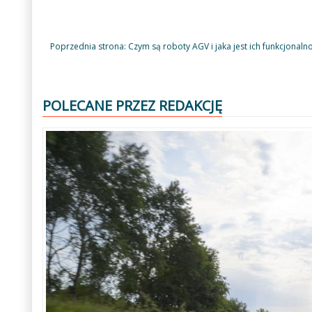
Poprzednia strona: Czym są roboty AGV i jaka jest ich funkcjonaln
POLECANE PRZEZ REDAKCJĘ
Poprzedni
Następny