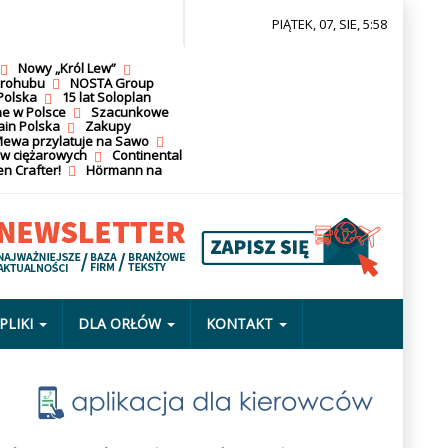
PIĄTEK, 07, SIE, 5:58
Nowy „Król Lew”
krohubu
NOSTA Group
Polska
15 lat Soloplan
ne w Polsce
Szacunkowe
ain Polska
Zakupy
ewa przylatuje na Sawo
ów ciężarowych
Continental
n Crafter!
Hörmann na
PLIKI
DLA ORŁÓW
KONTAKT