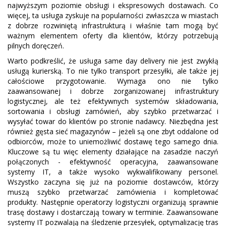
najwyższym poziomie obsługi i ekspresowych dostawach. Co
więcej, ta usługa zyskuje na popularności zwłaszcza w miastach
z dobrze rozwiniętą infrastrukturą i właśnie tam mogą być
ważnym elementem oferty dla klientów, którzy potrzebują
pilnych doręczeń.
Warto podkreślić, że usługa same day delivery nie jest zwykłą
usługą kurierską. To nie tylko transport przesyłki, ale także jej
całościowe przygotowanie. Wymaga ono nie tylko
zaawansowanej i dobrze zorganizowanej infrastruktury
logistycznej, ale też efektywnych systemów składowania,
sortowania i obsługi zamówień, aby szybko przetwarzać i
wysyłać towar do klientów po stronie nadawcy. Niezbędna jest
również gęsta sieć magazynów – jeżeli są one zbyt oddalone od
odbiorców, może to uniemożliwić dostawę tego samego dnia.
Kluczowe są tu więc elementy działające na zasadzie naczyń
połączonych - efektywność operacyjna, zaawansowane
systemy IT, a także wysoko wykwalifikowany personel.
Wszystko zaczyna się już na poziomie dostawców, którzy
muszą szybko przetwarzać zamówienia i kompletować
produkty. Następnie operatorzy logistyczni organizują sprawnie
trasę dostawy i dostarczają towary w terminie. Zaawansowane
systemy IT pozwalają na śledzenie przesyłek, optymalizację tras