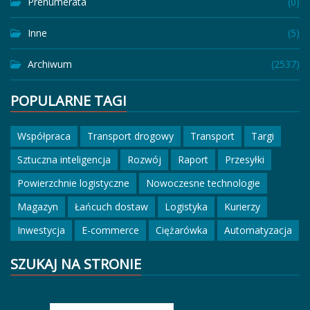
Prenumerata
(0)
Inne
(5)
Archiwum
(2537)
POPULARNE TAGI
Współpraca
Transport drogowy
Transport
Targi
Sztuczna inteligencja
Rozwój
Raport
Przesyłki
Powierzchnie logistyczne
Nowoczesne technologie
Magazyn
Łańcuch dostaw
Logistyka
Kurierzy
Inwestycja
E-commerce
Ciężarówka
Automatyzacja
SZUKAJ NA STRONIE