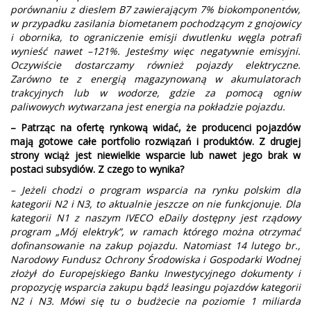
porównaniu z dieslem B7 zawierającym 7% biokomponentów,
w przypadku zasilania biometanem pochodzącym z gnojowicy
i obornika, to ograniczenie emisji dwutlenku węgla potrafi
wynieść nawet –121%. Jesteśmy więc negatywnie emisyjni.
Oczywiście dostarczamy również pojazdy elektryczne.
Zarówno te z energią magazynowaną w akumulatorach
trakcyjnych lub w wodorze, gdzie za pomocą ogniw
paliwowych wytwarzana jest energia na pokładzie pojazdu.
– Patrząc na ofertę rynkową widać, że producenci pojazdów
mają gotowe całe portfolio rozwiązań i produktów. Z drugiej
strony wciąż jest niewielkie wsparcie lub nawet jego brak w
postaci subsydiów. Z czego to wynika?
– Jeżeli chodzi o program wsparcia na rynku polskim dla
kategorii N2 i N3, to aktualnie jeszcze on nie funkcjonuje. Dla
kategorii N1 z naszym IVECO eDaily dostępny jest rządowy
program „Mój elektryk”, w ramach którego można otrzymać
dofinansowanie na zakup pojazdu. Natomiast 14 lutego br.,
Narodowy Fundusz Ochrony Środowiska i Gospodarki Wodnej
złożył do Europejskiego Banku Inwestycyjnego dokumenty i
propozycję wsparcia zakupu bądź leasingu pojazdów kategorii
N2 i N3. Mówi się tu o budżecie na poziomie 1 miliarda