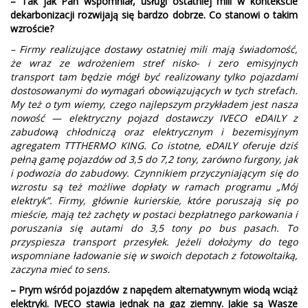
– Tak jak Pan wspomniał, usługi ostatniej mili w kontekście
dekarbonizacji rozwijają się bardzo dobrze. Co stanowi o takim
wzroście?
– Firmy realizujące dostawy ostatniej mili mają świadomość,
że wraz ze wdrożeniem stref nisko- i zero emisyjnych
transport tam będzie mógł być realizowany tylko pojazdami
dostosowanymi do wymagań obowiązujących w tych strefach.
My też o tym wiemy, czego najlepszym przykładem jest nasza
nowość — elektryczny pojazd dostawczy IVECO eDAILY z
zabudową chłodniczą oraz elektrycznym i bezemisyjnym
agregatem TTTHERMO KING. Co istotne, eDAILY oferuje dziś
pełną gamę pojazdów od 3,5 do 7,2 tony, zarówno furgony, jak
i podwozia do zabudowy. Czynnikiem przyczyniającym się do
wzrostu są też możliwe dopłaty w ramach programu „Mój
elektryk”. Firmy, głównie kurierskie, które poruszają się po
mieście, mają też zachęty w postaci bezpłatnego parkowania i
poruszania się autami do 3,5 tony po bus pasach. To
przyspiesza transport przesyłek. Jeżeli dołożymy do tego
wspomniane ładowanie się w swoich depotach z fotowoltaiką,
zaczyna mieć to sens.
– Prym wśród pojazdów z napędem alternatywnym wiodą wciąż
elektryki. IVECO stawia jednak na gaz ziemny. Jakie są Wasze