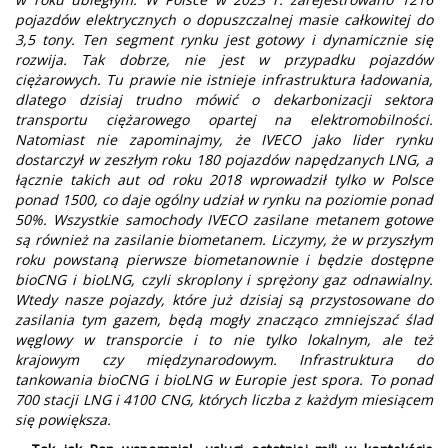
pojazdów elektrycznych o dopuszczalnej masie całkowitej do
3,5 tony. Ten segment rynku jest gotowy i dynamicznie się
rozwija. Tak dobrze, nie jest w przypadku pojazdów
ciężarowych. Tu prawie nie istnieje infrastruktura ładowania,
dlatego dzisiaj trudno mówić o dekarbonizacji sektora
transportu ciężarowego opartej na elektromobilności.
Natomiast nie zapominajmy, że IVECO jako lider rynku
dostarczył w zeszłym roku 180 pojazdów napędzanych LNG, a
łącznie takich aut od roku 2018 wprowadził tylko w Polsce
ponad 1500, co daje ogólny udział w rynku na poziomie ponad
50%. Wszystkie samochody IVECO zasilane metanem gotowe
są również na zasilanie biometanem. Liczymy, że w przyszłym
roku powstaną pierwsze biometanownie i będzie dostępne
bioCNG i bioLNG, czyli skroplony i sprężony gaz odnawialny.
Wtedy nasze pojazdy, które już dzisiaj są przystosowane do
zasilania tym gazem, będą mogły znacząco zmniejszać ślad
węglowy w transporcie i to nie tylko lokalnym, ale też
krajowym czy międzynarodowym. Infrastruktura do
tankowania bioCNG i bioLNG w Europie jest spora. To ponad
700 stacji LNG i 4100 CNG, których liczba z każdym miesiącem
się powiększa.