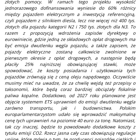
złotych pomocy. W ramach tego projektu wysokość
jednorazowego dofinansowania wyniesie do 60% różnicy
między pojazdem elektrycznym a inwestycją referencyjną,
czyli pojazdem z silnikiem diesla, lecz nie więcej niż 400 tys.
złotych dla pojazdu kategorii N2 i 750 tys. złotych dla N3. To
razem z propozycją wdrożenia zapisów dyrektywy o
eurowiniecie, gdzie jedną ze składowych opłat drogowych ma
być emisja dwutlenku węgla pojazdu, a także zapisem, że
pojazdy elektryczne zostaną całkowicie zwolnione w
pierwszym okresie z opłat drogowych, a następnie będą
płaciły 25% najniższej obowiązującej stawki, może
spowodować, że koszty posiadania i użytkowania tych
pojazdów zrównają się z ceną oleju napędowego. Oczywiście
musimy mieć na uwadze, że za chwilę wejdą też przepisy o
taksonomii, które będą coraz bardziej obciążały fiskalnie
paliwa kopalne. Dodatkowo, od 2027 roku planowane jest
objęcie systemem ETS uprawnień do emisji dwutlenku węgla
zarówno transportu, jak i budownictwa. Polskim
europarlamentarzystom udało się wprowadzić maksymalną
cenę tych uprawnień na poziomie 40 euro za tonę. Natomiast,
tak czy inaczej, będzie to powodowało dodatkowe koszty z
tytułu emisji CO2. Rzecz jasna cały czas obowiązują regulacje
unijne, które mówią o tym, że producenci pojazdów ciężkich i