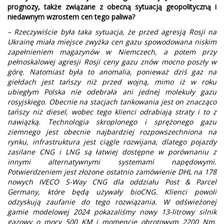
prognozy, także związane z obecną sytuacją geopolityczną i
niedawnym wzrostem cen tego paliwa?
– Rzeczywiście była taka sytuacja, że przed agresją Rosji na
Ukrainę miała miejsce zwyżka cen gazu spowodowana niskim
zapełnieniem magazynów w Niemczech, a potem przy
pełnoskalowej agresji Rosji ceny gazu znów mocno poszły w
górę. Natomiast była to anomalia, ponieważ dziś gaz na
giełdach jest tańszy niż przed wojną, mimo iż w roku
ubiegłym Polska nie odebrała ani jednej molekuły gazu
rosyjskiego. Obecnie na stacjach tankowania jest on znacząco
tańszy niż diesel, wobec tego klienci odrabiają straty i to z
nawiązką. Technologia skroplonego i sprężonego gazu
ziemnego jest obecnie najbardziej rozpowszechniona na
rynku, infrastruktura jest ciągle rozwijana, dlatego pojazdy
zasilane CNG i LNG są łatwiej dostępne w porównaniu z
innymi alternatywnymi systemami napędowymi.
Potwierdzeniem jest złożone ostatnio zamówienie DHL na 178
nowych IVECO S-Way CNG dla oddziału Post & Parcel
Germany, które będą używały bioCNG. Klienci powoli
odzyskują zaufanie do tego rozwiązania. W odświeżonej
gamie modelowej 2024 pokazaliśmy nowy 13-litrowy silnik
gazowy o mocy 500 KM i momencie obrotowym 2200 Nm,