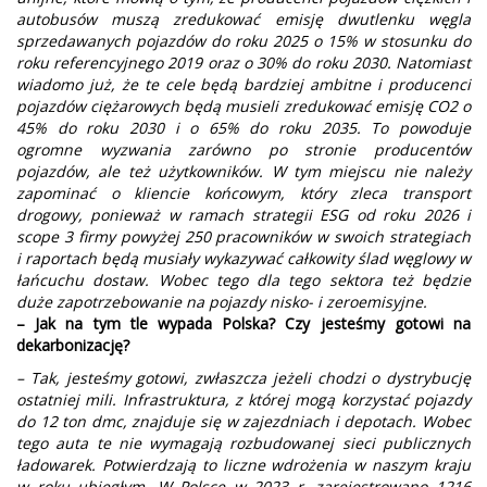
autobusów muszą zredukować emisję dwutlenku węgla
sprzedawanych pojazdów do roku 2025 o 15% w stosunku do
roku referencyjnego 2019 oraz o 30% do roku 2030. Natomiast
wiadomo już, że te cele będą bardziej ambitne i producenci
pojazdów ciężarowych będą musieli zredukować emisję CO2 o
45% do roku 2030 i o 65% do roku 2035. To powoduje
ogromne wyzwania zarówno po stronie producentów
pojazdów, ale też użytkowników. W tym miejscu nie należy
zapominać o kliencie końcowym, który zleca transport
drogowy, ponieważ w ramach strategii ESG od roku 2026 i
scope 3 firmy powyżej 250 pracowników w swoich strategiach
i raportach będą musiały wykazywać całkowity ślad węglowy w
łańcuchu dostaw. Wobec tego dla tego sektora też będzie
duże zapotrzebowanie na pojazdy nisko- i zeroemisyjne.
– Jak na tym tle wypada Polska? Czy jesteśmy gotowi na
dekarbonizację?
– Tak, jesteśmy gotowi, zwłaszcza jeżeli chodzi o dystrybucję
ostatniej mili. Infrastruktura, z której mogą korzystać pojazdy
do 12 ton dmc, znajduje się w zajezdniach i depotach. Wobec
tego auta te nie wymagają rozbudowanej sieci publicznych
ładowarek. Potwierdzają to liczne wdrożenia w naszym kraju
w roku ubiegłym. W Polsce w 2023 r. zarejestrowano 1216