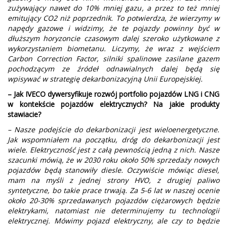
zużywający nawet do 10% mniej gazu, a przez to też mniej
emitujący CO2 niż poprzednik. To potwierdza, że wierzymy w
napędy gazowe i widzimy, że te pojazdy powinny być w
dłuższym horyzoncie czasowym dalej szeroko użytkowane z
wykorzystaniem biometanu. Liczymy, że wraz z wejściem
Carbon Correction Factor, silniki spalinowe zasilane gazem
pochodzącym ze źródeł odnawialnych dalej będą się
wpisywać w strategię dekarbonizacyjną Unii Europejskiej.
– Jak IVECO dywersyfikuje rozwój portfolio pojazdów LNG i CNG
w kontekście pojazdów elektrycznych? Na jakie produkty
stawiacie?
– Nasze podejście do dekarbonizacji jest wieloenergetyczne.
Jak wspomniałem na początku, dróg do dekarbonizacji jest
wiele. Elektryczność jest z całą pewnością jedną z nich. Nasze
szacunki mówią, że w 2030 roku około 50% sprzedaży nowych
pojazdów będą stanowiły diesle. Oczywiście mówiąc diesel,
mam na myśli z jednej strony HVO, z drugiej paliwo
syntetyczne, bo takie prace trwają. Za 5-6 lat w naszej ocenie
około 20-30% sprzedawanych pojazdów ciężarowych będzie
elektrykami, natomiast nie determinujemy tu technologii
elektrycznej. Mówimy pojazd elektryczny, ale czy to będzie