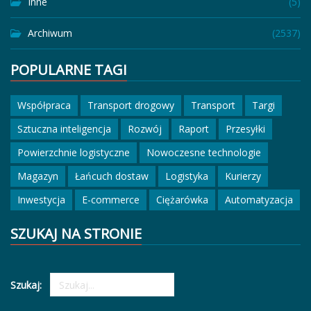
Inne
(5)
Archiwum
(2537)
POPULARNE TAGI
Współpraca
Transport drogowy
Transport
Targi
Sztuczna inteligencja
Rozwój
Raport
Przesyłki
Powierzchnie logistyczne
Nowoczesne technologie
Magazyn
Łańcuch dostaw
Logistyka
Kurierzy
Inwestycja
E-commerce
Ciężarówka
Automatyzacja
SZUKAJ NA STRONIE
Szukaj: