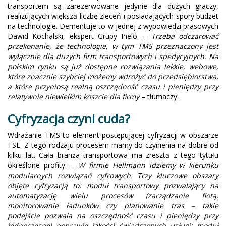
transportem są zarezerwowane jedynie dla dużych graczy,
realizujących większą liczbę zleceń i posiadających spory budżet
na technologie. Dementuje to w jednej z wypowiedzi prasowych
Dawid Kochalski, ekspert Grupy Inelo. –
Trzeba odczarować
przekonanie, że technologie, w tym TMS przeznaczony jest
wyłącznie dla dużych firm transportowych i spedycyjnych. Na
polskim rynku są już dostępne rozwiązania lekkie, webowe,
które znacznie szybciej możemy wdrożyć do przedsiębiorstwa,
a które przyniosą realną oszczędność czasu i pieniędzy przy
relatywnie niewielkim koszcie dla firmy
– tłumaczy.
Cyfryzacja czyni cuda?
Wdrażanie TMS to element postępującej cyfryzacji w obszarze
TSL. Z tego rodzaju procesem mamy do czynienia na dobre od
kilku lat. Cała branża transportowa ma zresztą z tego tytułu
określone profity. –
W firmie Hellmann idziemy w kierunku
modularnych rozwiązań cyfrowych. Trzy kluczowe obszary
objęte cyfryzacją to: moduł transportowy pozwalający na
automatyzację wielu procesów (zarządzanie flotą,
monitorowanie ładunków czy planowanie tras – takie
podejście pozwala na oszczędność czasu i pieniędzy przy
jednoczesnej poprawie jakości świadczonych usług); moduł