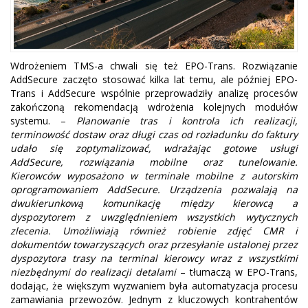
Wdrożeniem TMS-a chwali się też EPO-Trans. Rozwiązanie
AddSecure zaczęto stosować kilka lat temu, ale później EPO-
Trans i AddSecure wspólnie przeprowadziły analizę procesów
zakończoną rekomendacją wdrożenia kolejnych modułów
systemu. –
Planowanie tras i kontrola ich realizacji,
terminowość dostaw oraz długi czas od rozładunku do faktury
udało się zoptymalizować, wdrażając gotowe usługi
AddSecure, rozwiązania mobilne oraz tunelowanie.
Kierowców wyposażono w terminale mobilne z autorskim
oprogramowaniem AddSecure. Urządzenia pozwalają na
dwukierunkową komunikację między kierowcą a
dyspozytorem z uwzględnieniem wszystkich wytycznych
zlecenia. Umożliwiają również robienie zdjęć CMR i
dokumentów towarzyszących oraz przesyłanie ustalonej przez
dyspozytora trasy na terminal kierowcy wraz z wszystkimi
niezbędnymi do realizacji detalami
– tłumaczą w EPO-Trans,
dodając, że większym wyzwaniem była automatyzacja procesu
zamawiania przewozów. Jednym z kluczowych kontrahentów