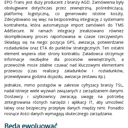
EPO-Trans jest duży producent z branży AGD. Zamówienia były
obsługiwane dotychczas przez zewnętrzną, pośredniczącą,
platformę logistyczną, co generowało istotne koszty.
Zdecydowano się więc na bezpośrednią integrację z systemami
kontrahenta, która automatyzuje import zamówień do TMS
AddSecure. W ramach integracji zrealizowano również
skomplikowany proces raportowania w czasie rzeczywistym.
Składają się na niego: pozycja GPS, awizacja, potwierdzanie
rozładunków oraz ETA do punktów strategicznych. Ten ostatni
element wspiera obie strony kontraktu. Załadowca otrzymuje
informacje niezbędne dla procesów wewnętrznych, a
przewoźnik może zdalnie czuwać nad kluczowymi elementami
przewozu (czas realizacji załadunków i rozładunków,
przewidywana godzina dojazdu, awizacja zestawu itp.).
Jednakże, mimo postępów w zakresie cyfryzacji branży TSL,
nadal istnieje wiele wyzwań związanych z zarządzaniem danymi.
Dostawcy i użytkownicy zwracają uwagę na potrzebę
zintegrowania różnych narzędzi i aplikacji IT, aby umożliwić
łatwy oraz bezpieczny przepływ danych między nimi. Ponadto
rosnące ilości danych wymagają skutecznego zarządzania.
Będą ewoluować