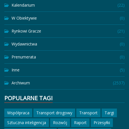
Kalendarium
(22)
W Obiektywie
(0)
Rynkowi Gracze
(21)
Wydawnictwa
(0)
Prenumerata
(0)
Inne
(5)
Archiwum
(2537)
POPULARNE TAGI
Współpraca
Transport drogowy
Transport
Targi
Sztuczna inteligencja
Rozwój
Raport
Przesyłki