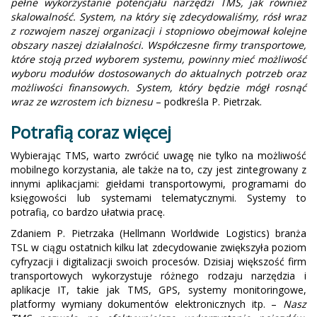
pełne wykorzystanie potencjału narzędzi TMS, jak również
skalowalność. System, na który się zdecydowaliśmy, rósł wraz
z rozwojem naszej organizacji i stopniowo obejmował kolejne
obszary naszej działalności. Współczesne firmy transportowe,
które stoją przed wyborem systemu, powinny mieć możliwość
wyboru modułów dostosowanych do aktualnych potrzeb oraz
możliwości finansowych. System, który będzie mógł rosnąć
wraz ze wzrostem ich biznesu
– podkreśla P. Pietrzak.
Potrafią coraz więcej
Wybierając TMS, warto zwrócić uwagę nie tylko na możliwość
mobilnego korzystania, ale także na to, czy jest zintegrowany z
innymi aplikacjami: giełdami transportowymi, programami do
księgowości lub systemami telematycznymi. Systemy to
potrafią, co bardzo ułatwia pracę.
Zdaniem P. Pietrzaka (Hellmann Worldwide Logistics) branża
TSL w ciągu ostatnich kilku lat zdecydowanie zwiększyła poziom
cyfryzacji i digitalizacji swoich procesów. Dzisiaj większość firm
transportowych wykorzystuje różnego rodzaju narzędzia i
aplikacje IT, takie jak TMS, GPS, systemy monitoringowe,
platformy wymiany dokumentów elektronicznych itp. –
Nasz