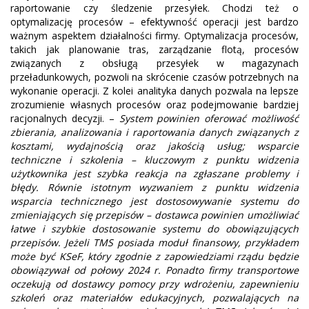
raportowanie czy śledzenie przesyłek. Chodzi też o
optymalizację procesów – efektywność operacji jest bardzo
ważnym aspektem działalności firmy. Optymalizacja procesów,
takich jak planowanie tras, zarządzanie flotą, procesów
związanych z obsługą przesyłek w magazynach
przeładunkowych, pozwoli na skrócenie czasów potrzebnych na
wykonanie operacji. Z kolei analityka danych pozwala na lepsze
zrozumienie własnych procesów oraz podejmowanie bardziej
racjonalnych decyzji. –
System powinien oferować możliwość
zbierania, analizowania i raportowania danych związanych z
kosztami, wydajnością oraz jakością usług; wsparcie
techniczne i szkolenia – kluczowym z punktu widzenia
użytkownika jest szybka reakcja na zgłaszane problemy i
błędy. Równie istotnym wyzwaniem z punktu widzenia
wsparcia technicznego jest dostosowywanie systemu do
zmieniających się przepisów – dostawca powinien umożliwiać
łatwe i szybkie dostosowanie systemu do obowiązujących
przepisów. Jeżeli TMS posiada moduł finansowy, przykładem
może być KSeF, który zgodnie z zapowiedziami rządu będzie
obowiązywał od połowy 2024 r. Ponadto firmy transportowe
oczekują od dostawcy pomocy przy wdrożeniu, zapewnieniu
szkoleń oraz materiałów edukacyjnych, pozwalających na