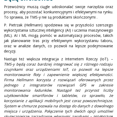
Przewoźnicy muszą ciągle udoskonalać swoje narzędzia oraz
procesy, aby pozostać konkurencyjnymi i efektywnymi na rynku.
To sprawia, że TMS-y nie są produktami skończonymi .
P. Pietrzak (Hellmann) spodziewa się w przyszłości szerszego
wykorzystania sztucznej inteligencji (AI) i uczenia maszynowego
(ML). AI i ML mogą pomóc w automatyzacji procesów, takich
jak planowanie tras przy efektywnym wykorzystaniu taboru,
oraz w analizie danych, co pozwoli na lepsze podejmowanie
decyzji.
Nastąpi też większa integracja z Internetem Rzeczy (IoT). –
TMS-y będą coraz bardziej integrować się z różnego rodzaju
czujnikami oraz urządzeniami IoT, co pozwoli na lepsze
monitorowanie floty i zapewnienie większej efektywności.
Firma Hellmann korzysta z rozwiązań oferowanych przez
jednego z integratorów rozwiązań GPS w zakresie
monitorowania ładunków. Nastąpił też przyrost liczby
użytkowników smartfonów i tabletów, co sprawiło, że
korzystanie z aplikacji mobilnych jest coraz powszechniejsze.
System w chmurze pozwala na dostęp do danych z dowolnego
miejsca i urządzenia. Połączenie tych dwóch opcji umożliwi
skuteczniejsze zarządzanie własnymi zasobami
– prognozuje