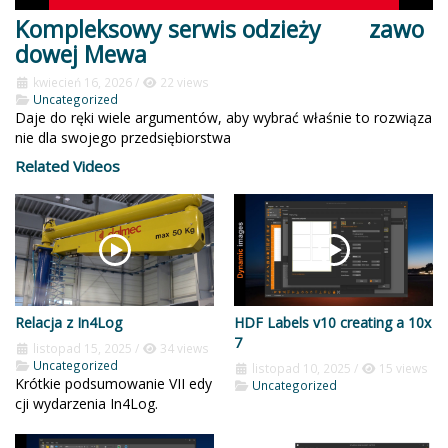
Kompleksowy serwis odzieży zawo
dowej Mewa
kwiecień 16, 2026
/
22 views
Uncategorized
Daje do ręki wiele argumentów, aby wybrać właśnie to rozwiąza
nie dla swojego przedsiębiorstwa
Related Videos
Relacja z In4Log
HDF Labels v10 creating a 10x
7
listopad 15, 2025
/
34 views
Uncategorized
listopad 10, 2025
/
15 views
Krótkie podsumowanie VII edy
Uncategorized
cji wydarzenia In4Log.