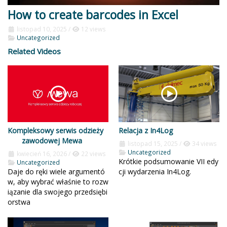
How to create barcodes in Excel
listopad 10, 2025
/
12 views
Uncategorized
Related Videos
Kompleksowy serwis odzieży
Relacja z In4Log
zawodowej Mewa
listopad 15, 2025
/
34 views
Uncategorized
kwiecień 16, 2026
/
22 views
Krótkie podsumowanie VII edy
Uncategorized
Daje do ręki wiele argumentó
cji wydarzenia In4Log.
w, aby wybrać właśnie to rozw
iązanie dla swojego przedsiębi
orstwa