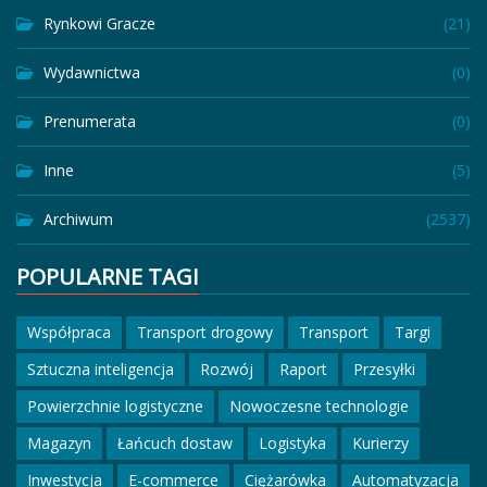
Rynkowi Gracze
(21)
Wydawnictwa
(0)
Prenumerata
(0)
Inne
(5)
Archiwum
(2537)
POPULARNE TAGI
Współpraca
Transport drogowy
Transport
Targi
Sztuczna inteligencja
Rozwój
Raport
Przesyłki
Powierzchnie logistyczne
Nowoczesne technologie
Magazyn
Łańcuch dostaw
Logistyka
Kurierzy
Inwestycja
E-commerce
Ciężarówka
Automatyzacja