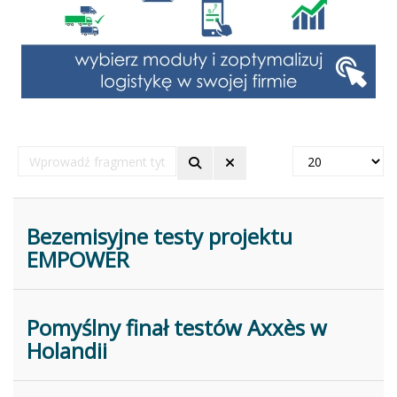
Wprowadź
Pokaż
fragment
#
tytułu
Bezemisyjne testy projektu
EMPOWER
Pomyślny finał testów Axxès w
Holandii