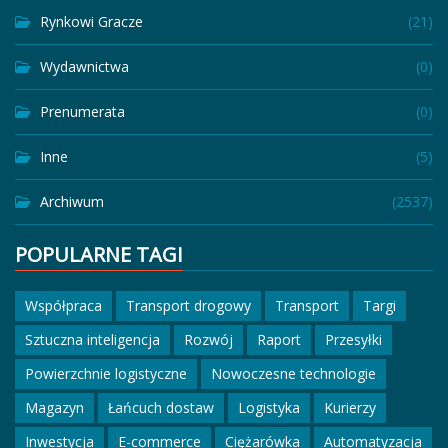
Rynkowi Gracze
(21)
Wydawnictwa
(0)
Prenumerata
(0)
Inne
(5)
Archiwum
(2537)
POPULARNE TAGI
Współpraca
Transport drogowy
Transport
Targi
Sztuczna inteligencja
Rozwój
Raport
Przesyłki
Powierzchnie logistyczne
Nowoczesne technologie
Magazyn
Łańcuch dostaw
Logistyka
Kurierzy
Inwestycja
E-commerce
Ciężarówka
Automatyzacja