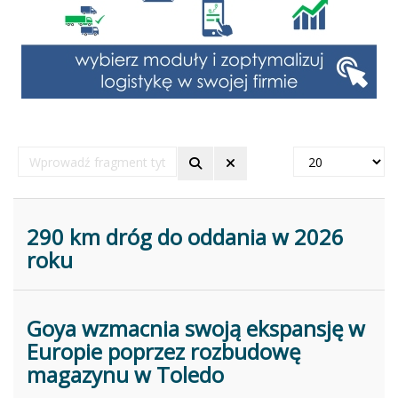
Wprowadź
Pokaż
fragment
#
tytułu
290 km dróg do oddania w 2026
roku
Goya wzmacnia swoją ekspansję w
Europie poprzez rozbudowę
magazynu w Toledo