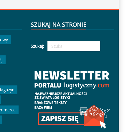
SZUKAJ NA STRONIE
gowy
Szukaj:
ój
agazyn
ommerce