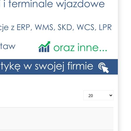
Pokaż
#