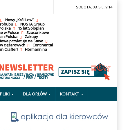
SOBOTA, 08, SIE, 9:14
Nowy „Król Lew”
krohubu
NOSTA Group
Polska
15 lat Soloplan
ne w Polsce
Szacunkowe
ain Polska
Zakupy
ewa przylatuje na Sawo
ów ciężarowych
Continental
n Crafter!
Hörmann na
PLIKI
DLA ORŁÓW
KONTAKT