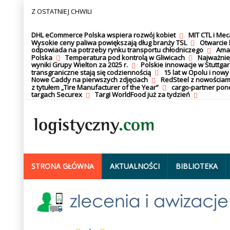
Z OSTATNIEJ CHWILI
DHL eCommerce Polska wspiera rozwój kobiet
MIT CTL i Me
Wysokie ceny paliwa powiększają dług branży TSL
Otwarcie 
odpowiada na potrzeby rynku transportu chłodniczego
Amaz
Polska
Temperatura pod kontrolą w Gliwicach
Najważnie
wyniki Grupy Wielton za 2025 r.
Polskie innowacje w Stuttgar
transgraniczne stają się codziennością
15 lat w Opolu i nowy
Nowe Caddy na pierwszych zdjęciach
RedSteel z nowościam
z tytułem „Tire Manufacturer of the Year”
cargo-partner po
targach Securex
Targi WorldFood już za tydzień
STRONA GŁÓWNA
AKTUALNOŚCI
BIBLIOTEKA