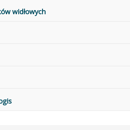
ków widłowych
ogis