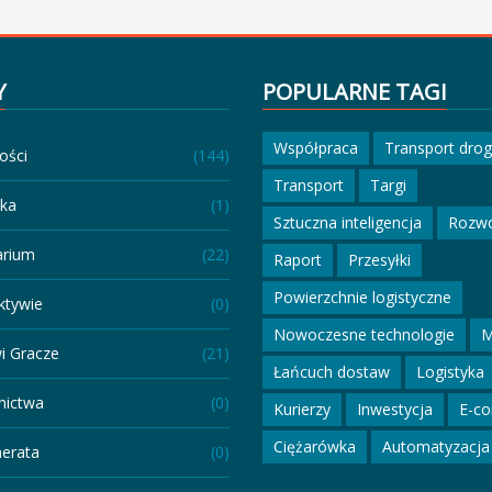
Y
POPULARNE TAGI
Współpraca
Transport dro
ości
(144)
Transport
Targi
eka
(1)
Sztuczna inteligencja
Rozw
arium
(22)
Raport
Przesyłki
Powierzchnie logistyczne
ktywie
(0)
Nowoczesne technologie
M
i Gracze
(21)
Łańcuch dostaw
Logistyka
ictwa
(0)
Kurierzy
Inwestycja
E-c
Ciężarówka
Automatyzacja
erata
(0)