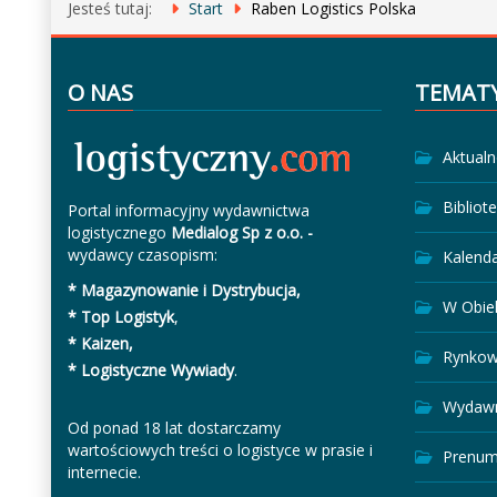
Jesteś tutaj:
Start
Raben Logistics Polska
O NAS
TEMAT
Aktualn
Bibliot
Portal informacyjny wydawnictwa
logistycznego
Medialog Sp z o.o. -
wydawcy czasopism:
Kalend
* Magazynowanie i Dystrybucja,
W Obie
* Top Logistyk
,
* Kaizen,
Rynkow
* Logistyczne Wywiady
.
Wydawn
Od ponad 18 lat dostarczamy
wartościowych treści o logistyce w prasie i
Prenum
internecie.