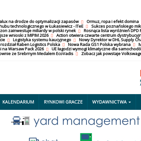
calux na drodze do optymalizacji zapasów
Ormuz, ropa i efekt domina
hubu technologicznego w Łukasiewicz - ITeE
Sukces poznańskiego mi
on zainwestuje miliardy w polski rynek
Rosnąca lista wyróżnień DPD 
jsze wnioski z MIPIM 2026
Action otwiera czwarte centrum dystrybucyj
cie
Logistyka systemu kaucyjnego
Nowy Dyrektor w DHL Supply Ch
 rozdział Raben Logistics Polska
Nowa Rada GS1 Polska wybrana
M
i na Warsaw Pack 2026
UE łagodzi wymogi klimatyczne dla samochod
nownie ze Srebrnym Medalem EcoVadis
Zobacz jak powstaje Volkswage
KALENDARIUM
RYNKOWI GRACZE
WYDAWNICTWA