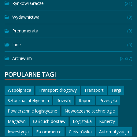
Rynkowi Gracze
(21)
Wydawnictwa
(0)
Prenumerata
(0)
Inne
(5)
Archiwum
(2537)
POPULARNE TAGI
Współpraca
Transport drogowy
Transport
Targi
Sztuczna inteligencja
Rozwój
Raport
Przesyłki
Powierzchnie logistyczne
Nowoczesne technologie
Magazyn
Łańcuch dostaw
Logistyka
Kurierzy
Inwestycja
E-commerce
Ciężarówka
Automatyzacja