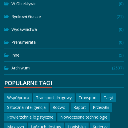
W Obiektywie
(0)
Rynkowi Gracze
(21)
Wydawnictwa
(0)
Prenumerata
(0)
Inne
(5)
Archiwum
(2537)
POPULARNE TAGI
Współpraca
Transport drogowy
Transport
Targi
Sztuczna inteligencja
Rozwój
Raport
Przesyłki
Powierzchnie logistyczne
Nowoczesne technologie
Magazyn
Łańcuch dostaw
Logistyka
Kurierzy