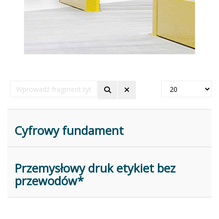
Wprowadź
Pokaż
fragment
#
tytułu
Cyfrowy fundament
Przemysłowy druk etykiet bez
przewodów*