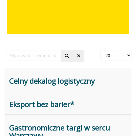
Wprowadź
Pokaż
fragment
#
tytułu
Celny dekalog logistyczny
Eksport bez barier*
Gastronomiczne targi w sercu
Warszawy