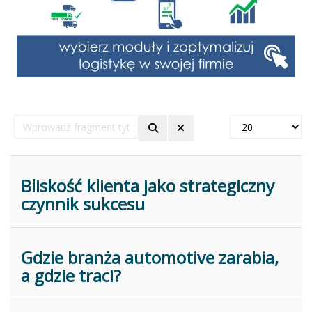
Wprowadź
Pokaż
fragment
#
tytułu
Bliskość klienta jako strategiczny
czynnik sukcesu
Gdzie branża automotive zarabia,
a gdzie traci?