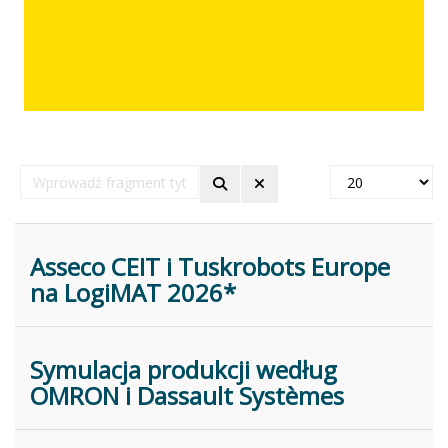
Wprowadź
Pokaż
fragment
#
tytułu
Asseco CEIT i Tuskrobots Europe
na LogiMAT 2026*
Symulacja produkcji według
OMRON i Dassault Systèmes