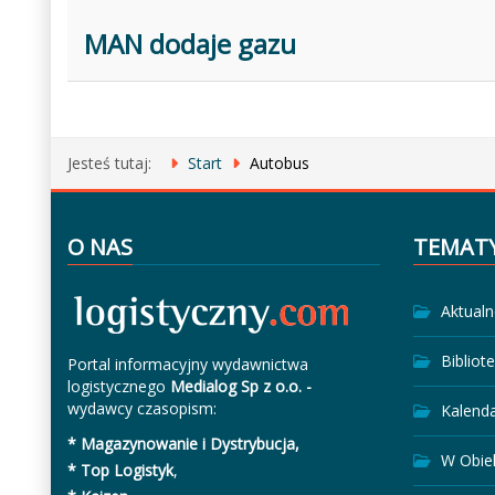
MAN dodaje gazu
Jesteś tutaj:
Start
Autobus
O NAS
TEMAT
Aktualn
Bibliot
Portal informacyjny wydawnictwa
logistycznego
Medialog Sp z o.o. -
wydawcy czasopism:
Kalend
* Magazynowanie i Dystrybucja,
W Obie
* Top Logistyk
,