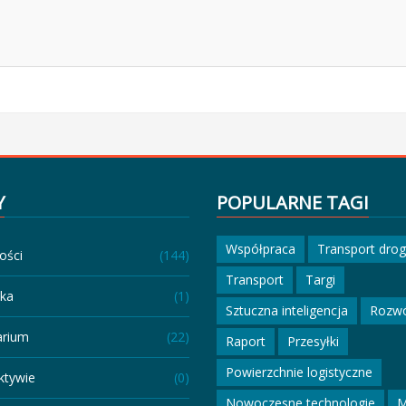
Y
POPULARNE TAGI
Współpraca
Transport dro
ości
(144)
Transport
Targi
eka
(1)
Sztuczna inteligencja
Rozw
arium
(22)
Raport
Przesyłki
Powierzchnie logistyczne
ktywie
(0)
Nowoczesne technologie
M