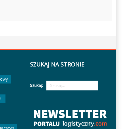
SZUKAJ NA STRONIE
gowy
Szukaj:
ój
agazyn