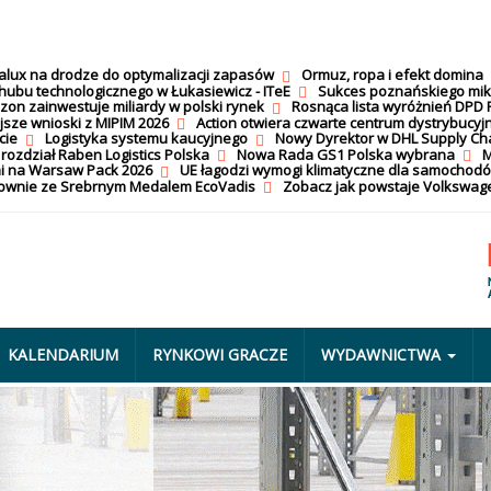
calux na drodze do optymalizacji zapasów
Ormuz, ropa i efekt domina
hubu technologicznego w Łukasiewicz - ITeE
Sukces poznańskiego mi
on zainwestuje miliardy w polski rynek
Rosnąca lista wyróżnień DPD 
jsze wnioski z MIPIM 2026
Action otwiera czwarte centrum dystrybucyj
cie
Logistyka systemu kaucyjnego
Nowy Dyrektor w DHL Supply Ch
 rozdział Raben Logistics Polska
Nowa Rada GS1 Polska wybrana
M
i na Warsaw Pack 2026
UE łagodzi wymogi klimatyczne dla samochod
nownie ze Srebrnym Medalem EcoVadis
Zobacz jak powstaje Volkswage
KALENDARIUM
RYNKOWI GRACZE
WYDAWNICTWA