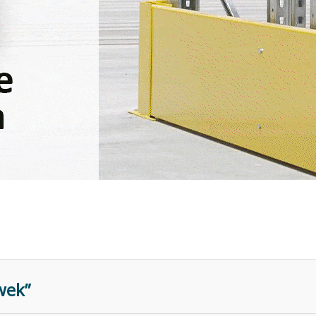
ówek”