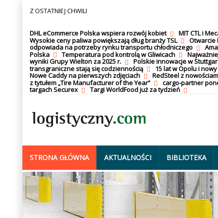
Z OSTATNIEJ CHWILI
DHL eCommerce Polska wspiera rozwój kobiet
MIT CTL i Me
Wysokie ceny paliwa powiększają dług branży TSL
Otwarcie 
odpowiada na potrzeby rynku transportu chłodniczego
Amaz
Polska
Temperatura pod kontrolą w Gliwicach
Najważnie
wyniki Grupy Wielton za 2025 r.
Polskie innowacje w Stuttgar
transgraniczne stają się codziennością
15 lat w Opolu i nowy
Nowe Caddy na pierwszych zdjęciach
RedSteel z nowościam
z tytułem „Tire Manufacturer of the Year”
cargo-partner po
targach Securex
Targi WorldFood już za tydzień
STRONA GŁÓWNA
AKTUALNOŚCI
BIBLIOTEKA