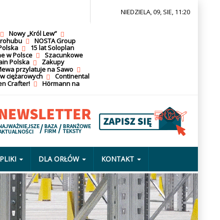
NIEDZIELA, 09, SIE, 11:20
Nowy „Król Lew”
krohubu
NOSTA Group
Polska
15 lat Soloplan
ne w Polsce
Szacunkowe
ain Polska
Zakupy
ewa przylatuje na Sawo
ów ciężarowych
Continental
n Crafter!
Hörmann na
PLIKI
DLA ORŁÓW
KONTAKT