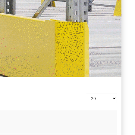
Pokaż
#