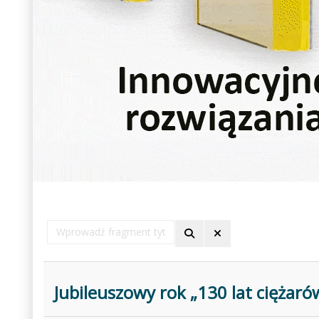
Wprowadź
fragment
tytułu
Jubileuszowy rok „130 lat ciężar