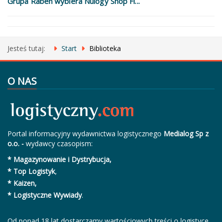
Grupa Raben wybiera Nulogy Shop Fl...
Jesteś tutaj:
Start
Biblioteka
O NAS
Portal informacyjny wydawnictwa logistycznego
Medialog Sp z
o.o. -
wydawcy czasopism:
* Magazynowanie i Dystrybucja,
* Top Logistyk
,
* Kaizen,
* Logistyczne Wywiady
.
Od ponad 18 lat dostarczamy wartościowych treści o logistyce