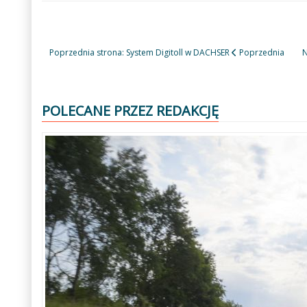
Poprzednia strona: System Digitoll w DACHSER
Poprzednia
N
POLECANE PRZEZ REDAKCJĘ
Poprzedni
Następny