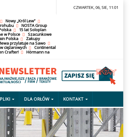
CZWARTEK, 06, SIE, 11:01
Nowy „Król Lew”
krohubu
NOSTA Group
Polska
15 lat Soloplan
ne w Polsce
Szacunkowe
ain Polska
Zakupy
ewa przylatuje na Sawo
ów ciężarowych
Continental
n Crafter!
Hörmann na
PLIKI
DLA ORŁÓW
KONTAKT