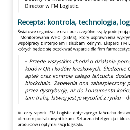
Director w FM Logistic.
Recepta: kontrola, technologia, log
Światowe organizacje oraz poszczególne rządy podejmują r
i Monitorowania WHO (GSMS), który usprawnienia wykryw
współpracy z Interpolem i służbami celnymi. Eksperci FM 
których będzie się oczekiwać wsparcia dla firm farmaceuty
–
Przede wszystkim chodzi o działania pom
kodów QR i kodów kreskowych. Śledzenie GPS
aptek oraz kontrola całego łańcucha dosta
blockchain. Zapewnia ona zabezpieczony pr
przez dystrybucję, aż do konsumenta końco
tam trafią, łatwiej jest je wycofać z rynku
– d
Autorzy raportu FM Logistic dotyczącego łańcucha dostaw
obrotem podrabianymi lekami. Sztuczna inteligencja i blo
produktów i optymalizacji logistyki.