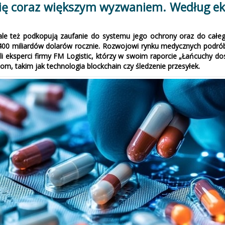
się coraz większym wyzwaniem. Według ek
ale też podkopują zaufanie do systemu jego ochrony oraz do całeg
 400 miliardów dolarów rocznie. Rozwojowi rynku medycznych podrób
i eksperci firmy FM Logistic, którzy w swoim raporcie „Łańcuchy d
om, takim jak technologia blockchain czy śledzenie przesyłek.