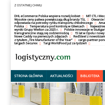
Z OSTATNIEJ CHWILI
DHL eCommerce Polska wspiera rozwój kobiet
MIT CTL i Me
Wysokie ceny paliwa powiększają dług branży TSL
Otwarcie 
odpowiada na potrzeby rynku transportu chłodniczego
Amaz
Polska
Temperatura pod kontrolą w Gliwicach
Najważnie
wyniki Grupy Wielton za 2025 r.
Polskie innowacje w Stuttgar
transgraniczne stają się codziennością
15 lat w Opolu i nowy
Nowe Caddy na pierwszych zdjęciach
RedSteel z nowościam
z tytułem „Tire Manufacturer of the Year”
cargo-partner po
targach Securex
Targi WorldFood już za tydzień
STRONA GŁÓWNA
AKTUALNOŚCI
BIBLIOTEKA