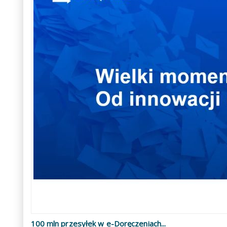
100 mln przesyłek w e-Doręczeniach...