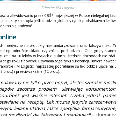
Zdjęcie: FM Logistic
ść o zlikwidowaniu przez CBŚP największej w Polsce nielegalnej fa
dnak tylko kropla jeśli chodzi o globalny rynek podrabianych leków. 
tość ma się podwoić.
online
dki medyczne na produkty niestandaryzowane oraz fałszywe leki. T
łąd np. odnośnie składu czy źródła pochodzenia. Obie grupy stano
ę, że 1 na 10 leków w krajach o niskich i średnich dochodach nie zdał 
żdego roku z powodu używania tego typu substancji, umiera nawet 1
aporcie FM Logistic, najczęściej podrabiane są leki oddziałujące na:
 proc.) i przeciwzakaźne (12 proc.).
ulowany nie tylko przez popyt, ale też szerokie możli
lepów zaostrza problem, ułatwiając konsumentom
róbek jest właśnie internet. Trzeba jednak pamięt
ystawiane na receptę. Lek można jedynie zarezerwowa
ywymi lekami ułatwia także specyfika farmaceutyczneg
za możliwości dla fałszerstw i manipulacji
– tłumaczy 