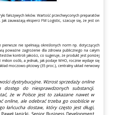
bryki fałszywych leków. Wartość przechwyconych preparatów
Jak zauważają eksperci FM Logistic, szacuje się, że jest on
e pierwsze nie spełniają określonych norm np. dotyczących
wią poważne zagrożenie dla zdrowia publicznego na całym
testów kontroli jakości, co sugeruje, że produkt jest poniżej
 milion osób, a jednak, jak podaje WHO, rocznie wydaje się
 układ moczowo-płciowy (35 proc.), centralny układ nerwowy
wości dystrybucyjne. Wzrost sprzedaży online
 dostęp do niesprawdzonych substancji.
ać, że w Polsce jest to zakazane nawet w
ć online, ale odebrać trzeba go osobiście w
o łańcucha dostaw, który często jest długi,
Paweł Janicki, Senior Business Development