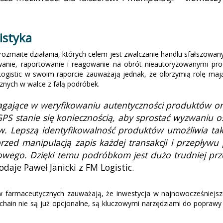
istyka
ozmaite działania, których celem jest zwalczanie handlu sfałszow
anie, raportowanie i reagowanie na obrót nieautoryzowanymi prod
Logistic w swoim raporcie zauważają jednak, że olbrzymią rolę mają
cznych w walce z falą podróbek.
agające w weryfikowaniu autentyczności produktów o
 stanie się koniecznością, aby sprostać wyzwaniu osta
w. Lepszą identyfikowalność produktów umożliwia takż
zed manipulacją zapis każdej transakcji i przepływu
wego. Dzięki temu podróbkom jest dużo trudniej prze
odaje Paweł Janicki z FM Logistic.
 farmaceutycznych zauważają, że inwestycja w najnowocześniejsze 
ckchain nie są już opcjonalne, są kluczowymi narzędziami do popraw