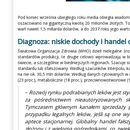
Pod koniec września ubiegłego roku media obiegła wiadomo
oszacowano na gigantyczną kwotę 20 milionów złotych. To je
wart nawet 1,5 miliarda dolarów, a do 2037 roku jego war
Diagnoza: niskie dochody i handel 
Światowa Organizacja Zdrowia (WHO) dzieli nielegalne śro
standardów produkcji, te drugie celowo wprowadzają w b
świecie, a szczególnie w biedniejszych regionach. Szacuje si
standardu lub sfałszowany. Według szacunków Interpolu, ka
na nie ok. 30,5 mln dolarów. Według danych cytowanych w r
(23 proc.), metaboliczne (18 proc.), przeciwnowotworowe (13
–
Rozwój rynku podrabianych leków jest stym
za pośrednictwem nieautoryzowanych sk
Tymczasem głównym kanałem sprzedaży pod
przypadku legalnych leków, jeśli są one w
aptece stacjonarnej. Globalny handel fałsz
złożony i z wieloma pośrednikami, co zwięks