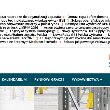
calux na drodze do optymalizacji zapasów
Ormuz, ropa i efekt domina
hubu technologicznego w Łukasiewicz - ITeE
Sukces poznańskiego mi
on zainwestuje miliardy w polski rynek
Rosnąca lista wyróżnień DPD 
jsze wnioski z MIPIM 2026
Action otwiera czwarte centrum dystrybucyj
cie
Logistyka systemu kaucyjnego
Nowy Dyrektor w DHL Supply Ch
 rozdział Raben Logistics Polska
Nowa Rada GS1 Polska wybrana
M
i na Warsaw Pack 2026
UE łagodzi wymogi klimatyczne dla samochod
nownie ze Srebrnym Medalem EcoVadis
Zobacz jak powstaje Volkswage
KALENDARIUM
RYNKOWI GRACZE
WYDAWNICTWA