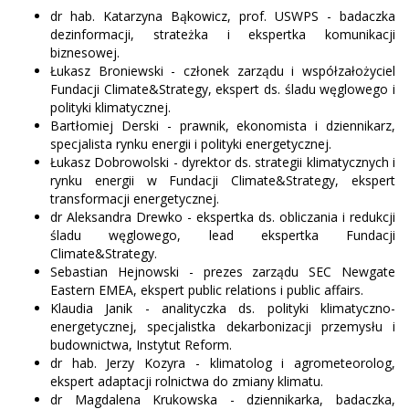
dr hab. Katarzyna Bąkowicz, prof. USWPS - badaczka
dezinformacji, strateżka i ekspertka komunikacji
biznesowej.
Łukasz Broniewski - członek zarządu i współzałożyciel
Fundacji Climate&Strategy, ekspert ds. śladu węglowego i
polityki klimatycznej.
Bartłomiej Derski - prawnik, ekonomista i dziennikarz,
specjalista rynku energii i polityki energetycznej.
Łukasz Dobrowolski - dyrektor ds. strategii klimatycznych i
rynku energii w Fundacji Climate&Strategy, ekspert
transformacji energetycznej.
dr Aleksandra Drewko - ekspertka ds. obliczania i redukcji
śladu węglowego, lead ekspertka Fundacji
Climate&Strategy.
Sebastian Hejnowski - prezes zarządu SEC Newgate
Eastern EMEA, ekspert public relations i public affairs.
Klaudia Janik - analityczka ds. polityki klimatyczno-
energetycznej, specjalistka dekarbonizacji przemysłu i
budownictwa, Instytut Reform.
dr hab. Jerzy Kozyra - klimatolog i agrometeorolog,
ekspert adaptacji rolnictwa do zmiany klimatu.
dr Magdalena Krukowska - dziennikarka, badaczka,