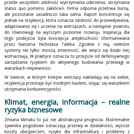
przede wszystkim zdolność wytrzymania uderzenia, utrzymania
status quo pomimo zakłóceń. Firma odporna przetrwa burzę,
ale pozostanie zasadniczo taka sama. Raport koncentruje się
jednak na rezyliencji, która oznacza zdolność do przewidywania,
adaptowania się i uczenia na wstrząsach, a następnie powrotu
do równowagi na wyższym poziomie rozwoju. Inspiracją dla
tego podejścia była koncepcja antykruchości sformułowana
przez Nassima Nicholasa Taleba. Zgodnie z nią, niektóre
systemy nie tylko znoszą zmienność, ale wręcz się dzięki niej
wzmacniają. W praktyce oznacza to przejście od defensywnego
zarządzania ryzykiem do aktywnego budowania przewagi w
warunkach niepewności.
W świecie, w którym kolejne wstrząsy nakładają się na siebie,
rezyliencja przestaje być modnym hasłem, stając się warunkiem
utrzymania konkurencyjności.
Klimat, energia, informacja – realne
ryzyka biznesowe
Zmiana klimatu to już nie abstrakcyjna prognoza. Ekstremalne
zjawiska pogodowe oznaczają przerwy w działalności, wyższe
koszty ubezpieczeń, ryzyko dla infrastruktury i problemy z