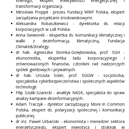
Enervigo, ekspert efektywności energetycznej i
transformacji organizacji.
Mirosław Proppé - prezes Fundacji WWF Polska, ekspert
zarządzania projektami środowiskowymi.
Aleksandra Robaszkiewicz - dyrektorka ds. relacji
korporacyjnych w Lidl Polska.
Anna Siewiorek - ekspertka ds. komunikacji klimatycznej i
walki z dezinformacją klimatyczną, Fundacja
Climate&Strategy.
dr hab. Agnieszka Słomka-Gołębiowska, prof. SGH -
ekonomistka, ekspertka ładu korporacyjnego i
zrównoważonych finansów, członkini rad nadzorczych
spółek giełdowych i prywatnych.
dr hab. Urszula Soler, prof. SGGW - socjolożka,
specjalistka cyberbezpieczeństwa i społecznych aspektów
technologii.
Filip Szulik-Szarecki - analityk NASK, specjalista do spraw
analizy kampanii dezinformacyjnych.
Adam Traczyk - dyrektor zarządzający More in Common
Polska, ekspert ds. polaryzacji społecznej i komunikacji
publicznej.
dr inż. Paweł Urbański - ekonomista i menedżer sektora
energetycznego, ekspert inwestycji i strategii w