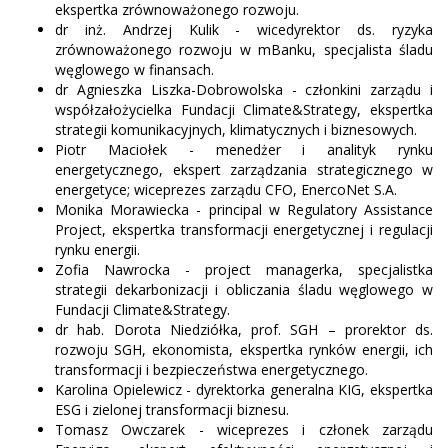
ekspertka zrównoważonego rozwoju.
dr inż. Andrzej Kulik - wicedyrektor ds. ryzyka
zrównoważonego rozwoju w mBanku, specjalista śladu
węglowego w finansach.
dr Agnieszka Liszka-Dobrowolska - członkini zarządu i
współzałożycielka Fundacji Climate&Strategy, ekspertka
strategii komunikacyjnych, klimatycznych i biznesowych.
Piotr Maciołek - menedżer i analityk rynku
energetycznego, ekspert zarządzania strategicznego w
energetyce; wiceprezes zarządu CFO, EnercoNet S.A.
Monika Morawiecka - principal w Regulatory Assistance
Project, ekspertka transformacji energetycznej i regulacji
rynku energii.
Zofia Nawrocka - project managerka, specjalistka
strategii dekarbonizacji i obliczania śladu węglowego w
Fundacji Climate&Strategy.
dr hab. Dorota Niedziółka, prof. SGH – prorektor ds.
rozwoju SGH, ekonomista, ekspertka rynków energii, ich
transformacji i bezpieczeństwa energetycznego.
Karolina Opielewicz - dyrektorka generalna KIG, ekspertka
ESG i zielonej transformacji biznesu.
Tomasz Owczarek - wiceprezes i członek zarządu