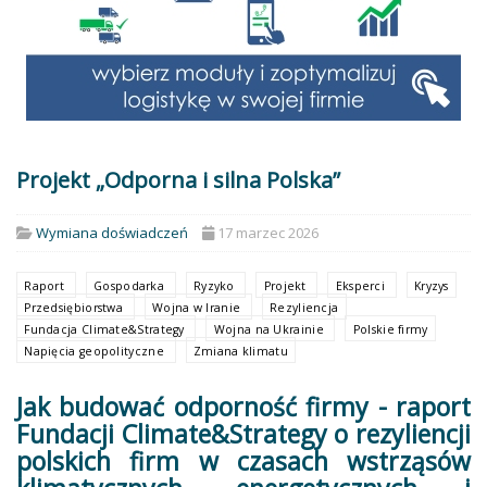
Projekt „Odporna i silna Polska”
Wymiana doświadczeń
17 marzec 2026
Raport
Gospodarka
Ryzyko
Projekt
Eksperci
Kryzys
Przedsiębiorstwa
Wojna w Iranie
Rezyliencja
Fundacja Climate&Strategy
Wojna na Ukrainie
Polskie firmy
Napięcia geopolityczne
Zmiana klimatu
Jak budować odporność firmy - raport
Fundacji Climate&Strategy o rezyliencji
polskich firm w czasach wstrząsów