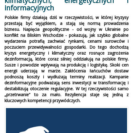
klimatycznych, energetycznych i
informacyjnych
Polskie firmy działają dziś w rzeczywistości, w której kryzysy
przestają być wyjątkiem, a stają się normą prowadzenia
biznesu. Napięcia geopolityczne - od wojny w Ukrainie po
konflikt na Bliskim Wschodzie - pokazują, jak szybko globalne
wydarzenia potrafią zachwiać rynkami, cenami surowców i
poczuciem przewidywalności gospodarki. Do tego dochodzą
kryzys energetyczny i klimatyczny oraz rosnące zagrożenia
dezinformacją, które coraz silniej oddziałują na polskie firmy.
Susze i powodzie wpływają na produkcję i logistykę. Skoki cen
energii uderzają w marże. Zakłócenia łańcuchów dostaw
podnoszą koszty i wydłużają terminy realizacji. Kampanie
dezinformacyjne podważają sens inwestycji w transformację i
destabilizują otoczenie regulacyjne. W tej rzeczywistości samo
„przetrwanie” to za mało. Rezyliencja staje się jedną z
kluczowych kompetencji przywódczych.