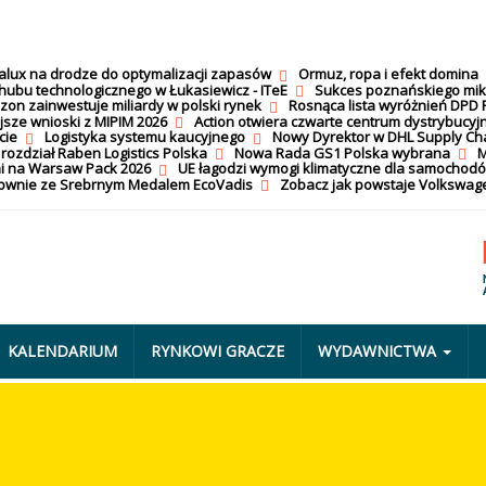
calux na drodze do optymalizacji zapasów
Ormuz, ropa i efekt domina
hubu technologicznego w Łukasiewicz - ITeE
Sukces poznańskiego mi
on zainwestuje miliardy w polski rynek
Rosnąca lista wyróżnień DPD 
jsze wnioski z MIPIM 2026
Action otwiera czwarte centrum dystrybucyj
cie
Logistyka systemu kaucyjnego
Nowy Dyrektor w DHL Supply Ch
 rozdział Raben Logistics Polska
Nowa Rada GS1 Polska wybrana
M
i na Warsaw Pack 2026
UE łagodzi wymogi klimatyczne dla samochod
nownie ze Srebrnym Medalem EcoVadis
Zobacz jak powstaje Volkswage
KALENDARIUM
RYNKOWI GRACZE
WYDAWNICTWA