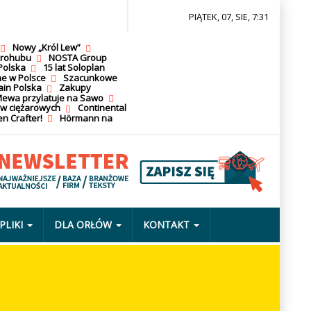
PIĄTEK, 07, SIE, 7:31
Nowy „Król Lew”
krohubu
NOSTA Group
Polska
15 lat Soloplan
ne w Polsce
Szacunkowe
ain Polska
Zakupy
ewa przylatuje na Sawo
ów ciężarowych
Continental
n Crafter!
Hörmann na
PLIKI
DLA ORŁÓW
KONTAKT