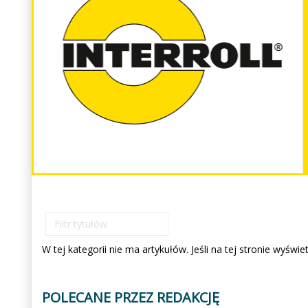
Filtr
tytułów
W tej kategorii nie ma artykułów. Jeśli na tej stronie wyświ
POLECANE PRZEZ REDAKCJĘ
Poprzedni
Następny