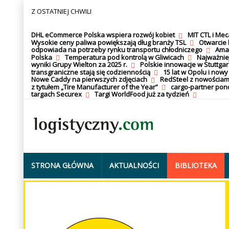
Z OSTATNIEJ CHWILI
DHL eCommerce Polska wspiera rozwój kobiet
MIT CTL i Me
Wysokie ceny paliwa powiększają dług branży TSL
Otwarcie 
odpowiada na potrzeby rynku transportu chłodniczego
Amaz
Polska
Temperatura pod kontrolą w Gliwicach
Najważnie
wyniki Grupy Wielton za 2025 r.
Polskie innowacje w Stuttgar
transgraniczne stają się codziennością
15 lat w Opolu i nowy
Nowe Caddy na pierwszych zdjęciach
RedSteel z nowościam
z tytułem „Tire Manufacturer of the Year”
cargo-partner po
targach Securex
Targi WorldFood już za tydzień
STRONA GŁÓWNA
AKTUALNOŚCI
BIBLIOTEKA