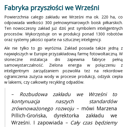
Fabryka przyszłości we Wrześni
Powierzchnia całego zakładu we Wrześni ma ok. 220 ha, co
odpowiada wielkości 300 pełnowymiarowych boisk piłkarskich.
Ten nowoczesny zakład już dziś jest symbolem inteligentnych
procesów. Wykorzystuje on w produkcji ponad 1300 robotów
oraz systemy jakości oparte na sztucznej inteligencji.
Ale nie tylko to go wyróżnia. Zakład posiada także jedną z
największych w Europie przyzakładową farmę fotowoltaiczną. W
słoneczne instalacja dni zapewnia fabryce pełną
samowystarczalność. Zielona energia w połączeniu z
inteligentnym zarządzaniem pozwoliła też na rekordowe
ograniczenia zużycia wody w procesie produkcji, odzysk ciepła
w lakierni, czy całkowity recykling odpadów.
–
Rozbudowa zakładu we Wrześni to
kontynuacja naszych standardów
zrównoważonego rozwoju
– mówi Marzena
Pillich-Grońska, dyrektorka zakładu we
Wrześni. I zapowiada –
Cały czas będziemy