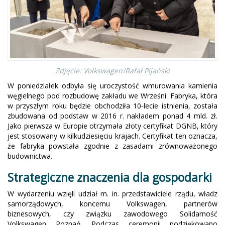
Zdjęcie: Volkswagen/Rafał Pijański
W poniedziałek odbyła się uroczystość wmurowania kamienia
węgielnego pod rozbudowę zakładu we Wrześni. Fabryka, która
w przyszłym roku będzie obchodziła 10-lecie istnienia, została
zbudowana od podstaw w 2016 r. nakładem ponad 4 mld. zł.
Jako pierwsza w Europie otrzymała złoty certyfikat DGNB, który
jest stosowany w kilkudziesięciu krajach. Certyfikat ten oznacza,
że fabryka powstała zgodnie z zasadami zrównoważonego
budownictwa.
Strategiczne znaczenia dla gospodarki
W wydarzeniu wzięli udział m. in. przedstawiciele rządu, władz
samorządowych, koncernu Volkswagen, partnerów
biznesowych, czy związku zawodowego Solidarność
Volkswagen Poznań. Podczas ceremonii podziękowano