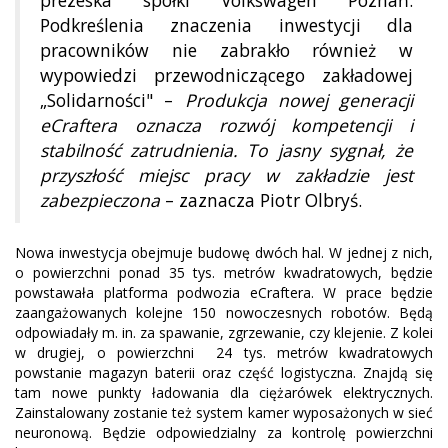
prezeska spółki Volkswagen Poznań.
Podkreślenia znaczenia inwestycji dla
pracowników nie zabrakło również w
wypowiedzi przewodniczącego zakładowej
„Solidarności" –
Produkcja nowej generacji
eCraftera oznacza rozwój kompetencji i
stabilność zatrudnienia. To jasny sygnał, że
przyszłość miejsc pracy w zakładzie jest
zabezpieczona
– zaznacza Piotr Olbryś.
Nowa inwestycja obejmuje budowę dwóch hal. W jednej z nich,
o powierzchni ponad 35 tys. metrów kwadratowych, będzie
powstawała platforma podwozia eCraftera. W prace będzie
zaangażowanych kolejne 150 nowoczesnych robotów. Będą
odpowiadały m. in. za spawanie, zgrzewanie, czy klejenie. Z kolei
w drugiej, o powierzchni 24 tys. metrów kwadratowych
powstanie magazyn baterii oraz część logistyczna. Znajdą się
tam nowe punkty ładowania dla ciężarówek elektrycznych.
Zainstalowany zostanie też system kamer wyposażonych w sieć
neuronową. Będzie odpowiedzialny za kontrolę powierzchni