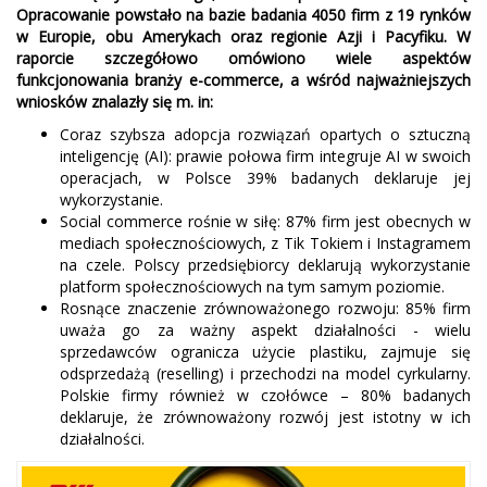
Opracowanie powstało na bazie badania 4050 firm z 19 rynków
w Europie, obu Amerykach oraz regionie Azji i Pacyfiku. W
raporcie szczegółowo omówiono wiele aspektów
funkcjonowania branży e-commerce, a wśród najważniejszych
wniosków znalazły się m. in:
Coraz szybsza adopcja rozwiązań opartych o sztuczną
inteligencję (AI): prawie połowa firm integruje AI w swoich
operacjach, w Polsce 39% badanych deklaruje jej
wykorzystanie.
Social commerce rośnie w siłę: 87% firm jest obecnych w
mediach społecznościowych, z Tik Tokiem i Instagramem
na czele. Polscy przedsiębiorcy deklarują wykorzystanie
platform społecznościowych na tym samym poziomie.
Rosnące znaczenie zrównoważonego rozwoju: 85% firm
uważa go za ważny aspekt działalności - wielu
sprzedawców ogranicza użycie plastiku, zajmuje się
odsprzedażą (reselling) i przechodzi na model cyrkularny.
Polskie firmy również w czołówce – 80% badanych
deklaruje, że zrównoważony rozwój jest istotny w ich
działalności.