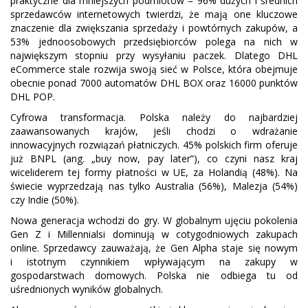
praktyczne dla mniejszych podmiotów – 96% dużych i średnich
sprzedawców internetowych twierdzi, że mają one kluczowe
znaczenie dla zwiększania sprzedaży i powtórnych zakupów, a
53% jednoosobowych przedsiębiorców polega na nich w
największym stopniu przy wysyłaniu paczek. Dlatego DHL
eCommerce stale rozwija swoją sieć w Polsce, która obejmuje
obecnie ponad 7000 automatów DHL BOX oraz 16000 punktów
DHL POP.
Cyfrowa transformacja. Polska należy do najbardziej
zaawansowanych krajów, jeśli chodzi o wdrażanie
innowacyjnych rozwiązań płatniczych. 45% polskich firm oferuje
już BNPL (ang. „buy now, pay later”), co czyni nasz kraj
wiceliderem tej formy płatności w UE, za Holandią (48%). Na
świecie wyprzedzają nas tylko Australia (56%), Malezja (54%)
czy Indie (50%).
Nowa generacja wchodzi do gry. W globalnym ujęciu pokolenia
Gen Z i Millennialsi dominują w cotygodniowych zakupach
online. Sprzedawcy zauważają, że Gen Alpha staje się nowym
i istotnym czynnikiem wpływającym na zakupy w
gospodarstwach domowych. Polska nie odbiega tu od
uśrednionych wyników globalnych.