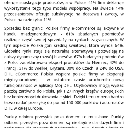
oferuje subskrypcje produktów, a w Polsce 41% firm deklaruje
wykorzystanie tego typu modelu współpracy. Na świecie 14%
przedsiębiorstw oferuje subskrypcje na dostawę i zwroty, w
Polsce na razie tylko 11%.
Sprzedaż bez granic. Polskie firmy e-commerce są aktywne w
handlu międzynarodowym - 61% zbadanych podmiotów
realizuje część swojej sprzedaży na rynkach zagranicznych. W
tym aspekcie Polska goni średnią światową, która wynosi 64%.
Globalne rynki stają się naturalną alternatywą i pozwalają na
dalszy dynamiczny rozwój biznesów. 67% badanych podmiotów
z Polski zadeklarowało eksport produktów do Niemiec, 42% do
Francji, 31% do Wielkiej Brytanii, 30% do Czech, a 24% do USA.
DHL eCommerce Polska wspiera polskie firmy w ekspansji
międzynarodowej – w ostatnim czasie uruchomiło nową
funkcjonalność w aplikacji Mój DHL. Użytkownicy mogą wysłać
paczkę zarówno do Polski, jak i 27 innych krajów europejskich
bez konieczności drukowania etykiet. Dzięki temu można bardzo
łatwo nadać przesyłkę do ponad 150 000 punktów i automatów
DHL w całej Europie.
Punkty odbioru przesyłek poza domem to must-have. Punkty
odbioru przesyłek poza domem są niezbędne dla dużych firm i