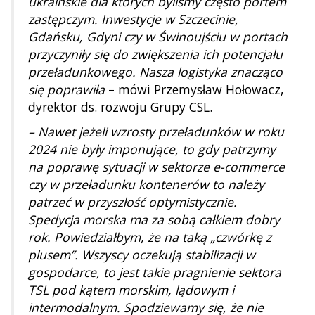
ukraińskie dla których byliśmy często portem
zastępczym. Inwestycje w Szczecinie,
Gdańsku, Gdyni czy w Świnoujściu w portach
przyczyniły się do zwiększenia ich potencjału
przeładunkowego. Nasza logistyka znacząco
się poprawiła
– mówi Przemysław Hołowacz,
dyrektor ds. rozwoju Grupy CSL.
– Nawet jeżeli wzrosty przeładunków w roku
2024 nie były imponujące, to gdy patrzymy
na poprawę sytuacji w sektorze e-commerce
czy w przeładunku kontenerów to należy
patrzeć w przyszłość optymistycznie.
Spedycja morska ma za sobą całkiem dobry
rok. Powiedziałbym, że na taką „czwórkę z
plusem”. Wszyscy oczekują stabilizacji w
gospodarce, to jest takie pragnienie sektora
TSL pod kątem morskim, lądowym i
intermodalnym. Spodziewamy się, że nie