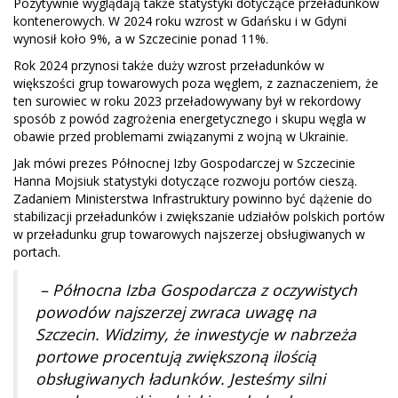
Pozytywnie wyglądają także statystyki dotyczące przeładunków
kontenerowych. W 2024 roku wzrost w Gdańsku i w Gdyni
wynosił koło 9%, a w Szczecinie ponad 11%.
Rok 2024 przynosi także duży wzrost przeładunków w
większości grup towarowych poza węglem, z zaznaczeniem, że
ten surowiec w roku 2023 przeładowywany był w rekordowy
sposób z powód zagrożenia energetycznego i skupu węgla w
obawie przed problemami związanymi z wojną w Ukrainie.
Jak mówi prezes Północnej Izby Gospodarczej w Szczecinie
Hanna Mojsiuk statystyki dotyczące rozwoju portów cieszą.
Zadaniem Ministerstwa Infrastruktury powinno być dążenie do
stabilizacji przeładunków i zwiększanie udziałów polskich portów
w przeładunku grup towarowych najszerzej obsługiwanych w
portach.
– Północna Izba Gospodarcza z oczywistych
powodów najszerzej zwraca uwagę na
Szczecin. Widzimy, że inwestycje w nabrzeża
portowe procentują zwiększoną ilością
obsługiwanych ładunków. Jesteśmy silni