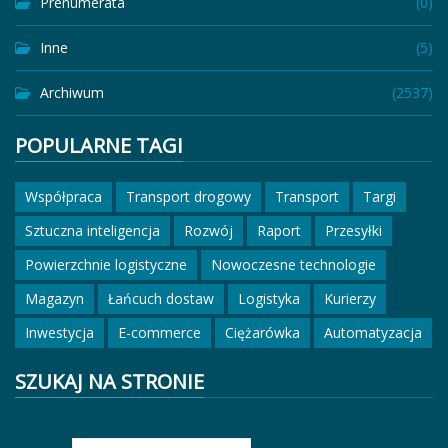
Prenumerata
(0)
Inne
(5)
Archiwum
(2537)
POPULARNE TAGI
Współpraca
Transport drogowy
Transport
Targi
Sztuczna inteligencja
Rozwój
Raport
Przesyłki
Powierzchnie logistyczne
Nowoczesne technologie
Magazyn
Łańcuch dostaw
Logistyka
Kurierzy
Inwestycja
E-commerce
Ciężarówka
Automatyzacja
SZUKAJ NA STRONIE