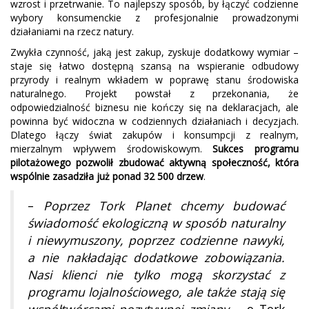
wzrost i przetrwanie. To najlepszy sposób, by łączyć codzienne
wybory konsumenckie z profesjonalnie prowadzonymi
działaniami na rzecz natury.
Zwykła czynność, jaką jest zakup, zyskuje dodatkowy wymiar –
staje się łatwo dostępną szansą na wspieranie odbudowy
przyrody i realnym wkładem w poprawę stanu środowiska
naturalnego. Projekt powstał z przekonania, że
odpowiedzialność biznesu nie kończy się na deklaracjach, ale
powinna być widoczna w codziennych działaniach i decyzjach.
Dlatego łączy świat zakupów i konsumpcji z realnym,
mierzalnym wpływem środowiskowym.
Sukces programu
pilotażowego pozwolił zbudować aktywną społeczność, która
wspólnie zasadziła już ponad 32 500 drzew
.
–
Poprzez Tork Planet chcemy budować
świadomość ekologiczną w sposób naturalny
i niewymuszony, poprzez codzienne nawyki,
a nie nakładając dodatkowe zobowiązania.
Nasi klienci nie tylko mogą skorzystać z
programu lojalnościowego, ale także stają się
współtwórcami pozytywnej zmiany
– o Tork