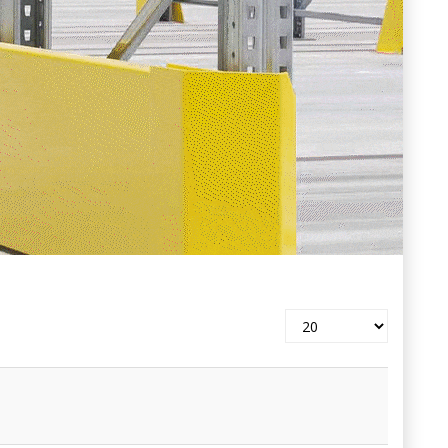
Pokaż
#