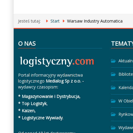
Jesteś tutaj:
Start
Warsaw Industry Automatica
O NAS
TEMAT
Aktualn
Bibliot
Portal informacyjny wydawnictwa
logistycznego
Medialog Sp z o.o. -
wydawcy czasopism:
Kalend
* Magazynowanie i Dystrybucja,
W Obie
* Top Logistyk
,
* Kaizen,
Rynkow
* Logistyczne Wywiady
.
Wydawn