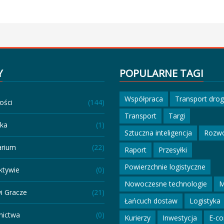
Y
POPULARNE TAGI
Współpraca
Transport dro
ości
(144)
Transport
Targi
eka
(1)
Sztuczna inteligencja
Rozw
arium
(22)
Raport
Przesyłki
Powierzchnie logistyczne
ktywie
(0)
Nowoczesne technologie
M
i Gracze
(21)
Łańcuch dostaw
Logistyka
ictwa
(0)
Kurierzy
Inwestycja
E-c