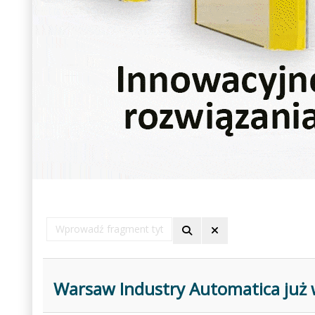
Wprowadź
fragment
tytułu
Warsaw Industry Automatica już