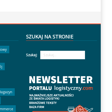
SZUKAJ NA STRONIE
gowy
Szukaj:
ój
agazyn
ommerce