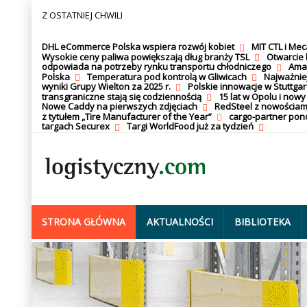
Z OSTATNIEJ CHWILI
DHL eCommerce Polska wspiera rozwój kobiet
MIT CTL i Me
Wysokie ceny paliwa powiększają dług branży TSL
Otwarcie 
odpowiada na potrzeby rynku transportu chłodniczego
Amaz
Polska
Temperatura pod kontrolą w Gliwicach
Najważnie
wyniki Grupy Wielton za 2025 r.
Polskie innowacje w Stuttgar
transgraniczne stają się codziennością
15 lat w Opolu i nowy
Nowe Caddy na pierwszych zdjęciach
RedSteel z nowościam
z tytułem „Tire Manufacturer of the Year”
cargo-partner po
targach Securex
Targi WorldFood już za tydzień
STRONA GŁÓWNA
AKTUALNOŚCI
BIBLIOTEKA