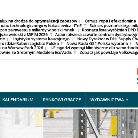
calux na drodze do optymalizacji zapasów
Ormuz, ropa i efekt domina
hubu technologicznego w Łukasiewicz - ITeE
Sukces poznańskiego mi
on zainwestuje miliardy w polski rynek
Rosnąca lista wyróżnień DPD 
jsze wnioski z MIPIM 2026
Action otwiera czwarte centrum dystrybucyj
cie
Logistyka systemu kaucyjnego
Nowy Dyrektor w DHL Supply Ch
 rozdział Raben Logistics Polska
Nowa Rada GS1 Polska wybrana
M
i na Warsaw Pack 2026
UE łagodzi wymogi klimatyczne dla samochod
nownie ze Srebrnym Medalem EcoVadis
Zobacz jak powstaje Volkswage
KALENDARIUM
RYNKOWI GRACZE
WYDAWNICTWA