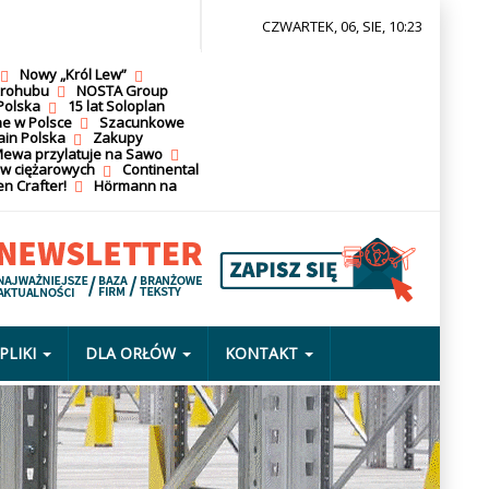
CZWARTEK, 06, SIE, 10:23
Nowy „Król Lew”
krohubu
NOSTA Group
Polska
15 lat Soloplan
ne w Polsce
Szacunkowe
ain Polska
Zakupy
ewa przylatuje na Sawo
ów ciężarowych
Continental
n Crafter!
Hörmann na
PLIKI
DLA ORŁÓW
KONTAKT