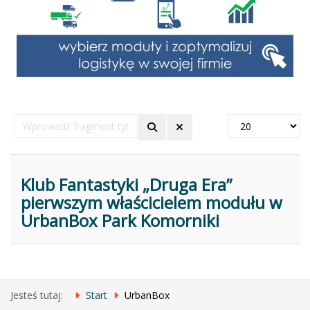
Wprowadź
Pokaż
fragment
#
tytułu
Klub Fantastyki „Druga Era”
pierwszym właścicielem modułu w
UrbanBox Park Komorniki
Jesteś tutaj:
Start
UrbanBox