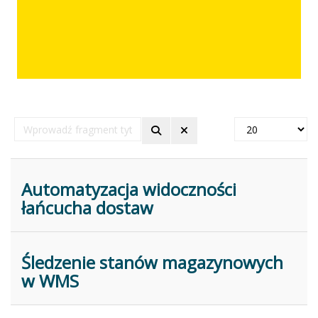
Wprowadź
Pokaż
fragment
#
tytułu
Automatyzacja widoczności
łańcucha dostaw
Śledzenie stanów magazynowych
w WMS