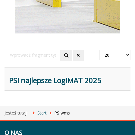
Wprowadź
Pokaż
fragment
#
tytułu
PSI najlepsze LogiMAT 2025
Jesteś tutaj:
Start
PSIwms
O NAS