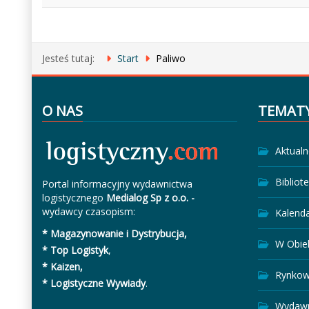
Jesteś tutaj:
Start
Paliwo
O NAS
TEMAT
Aktualn
Bibliot
Portal informacyjny wydawnictwa
logistycznego
Medialog Sp z o.o. -
wydawcy czasopism:
Kalend
* Magazynowanie i Dystrybucja,
W Obie
* Top Logistyk
,
* Kaizen,
Rynkow
* Logistyczne Wywiady
.
Wydawn