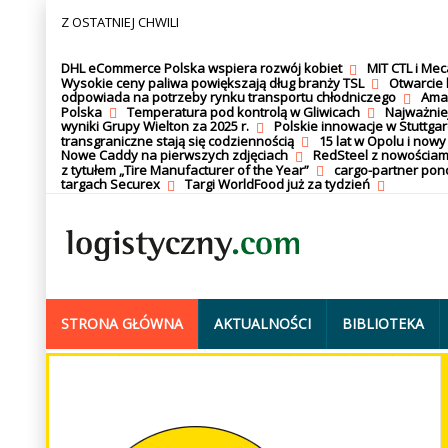
Z OSTATNIEJ CHWILI
DHL eCommerce Polska wspiera rozwój kobiet
MIT CTL i Me
Wysokie ceny paliwa powiększają dług branży TSL
Otwarcie 
odpowiada na potrzeby rynku transportu chłodniczego
Amaz
Polska
Temperatura pod kontrolą w Gliwicach
Najważnie
wyniki Grupy Wielton za 2025 r.
Polskie innowacje w Stuttgar
transgraniczne stają się codziennością
15 lat w Opolu i nowy
Nowe Caddy na pierwszych zdjęciach
RedSteel z nowościam
z tytułem „Tire Manufacturer of the Year”
cargo-partner po
targach Securex
Targi WorldFood już za tydzień
STRONA GŁÓWNA
AKTUALNOŚCI
BIBLIOTEKA