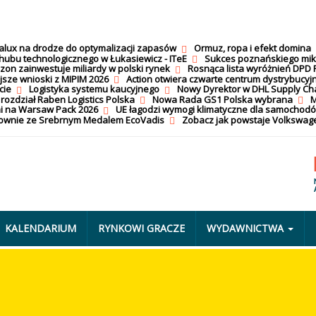
calux na drodze do optymalizacji zapasów
Ormuz, ropa i efekt domina
hubu technologicznego w Łukasiewicz - ITeE
Sukces poznańskiego mi
on zainwestuje miliardy w polski rynek
Rosnąca lista wyróżnień DPD 
jsze wnioski z MIPIM 2026
Action otwiera czwarte centrum dystrybucyj
cie
Logistyka systemu kaucyjnego
Nowy Dyrektor w DHL Supply Ch
 rozdział Raben Logistics Polska
Nowa Rada GS1 Polska wybrana
M
i na Warsaw Pack 2026
UE łagodzi wymogi klimatyczne dla samochod
nownie ze Srebrnym Medalem EcoVadis
Zobacz jak powstaje Volkswage
KALENDARIUM
RYNKOWI GRACZE
WYDAWNICTWA