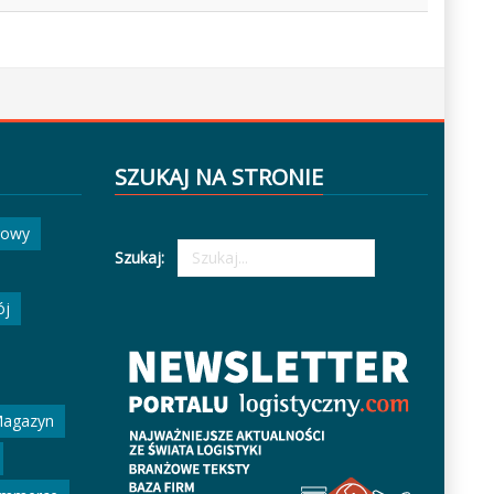
SZUKAJ NA STRONIE
gowy
Szukaj:
ój
agazyn