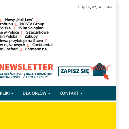
PIĄTEK, 07, SIE, 3:49
Nowy „Król Lew”
krohubu
NOSTA Group
Polska
15 lat Soloplan
ne w Polsce
Szacunkowe
ain Polska
Zakupy
ewa przylatuje na Sawo
ów ciężarowych
Continental
n Crafter!
Hörmann na
PLIKI
DLA ORŁÓW
KONTAKT