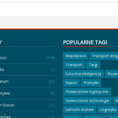
Y
POPULARNE TAGI
Współpraca
Transport dro
ości
(144)
Transport
Targi
eka
(1)
Sztuczna inteligencja
Rozw
arium
(22)
Raport
Przesyłki
Powierzchnie logistyczne
ktywie
(0)
Nowoczesne technologie
M
i Gracze
(21)
Łańcuch dostaw
Logistyka
ictwa
(0)