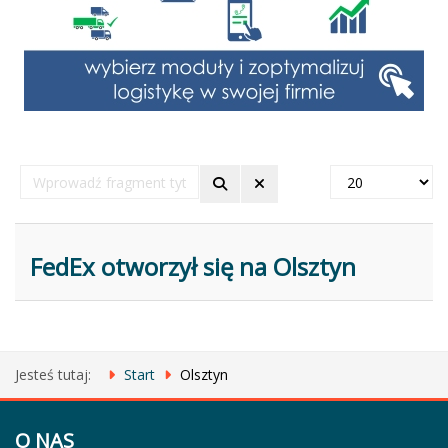
Wprowadź
Pokaż
fragment
#
tytułu
FedEx otworzył się na Olsztyn
Jesteś tutaj:
Start
Olsztyn
O NAS