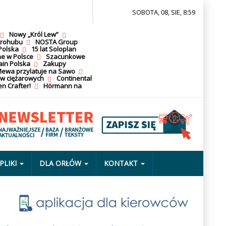
SOBOTA, 08, SIE, 8:59
Nowy „Król Lew”
krohubu
NOSTA Group
Polska
15 lat Soloplan
ne w Polsce
Szacunkowe
ain Polska
Zakupy
ewa przylatuje na Sawo
ów ciężarowych
Continental
n Crafter!
Hörmann na
PLIKI
DLA ORŁÓW
KONTAKT