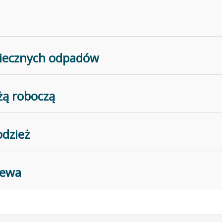
piecznych odpadów
żą roboczą
odzież
Mewa