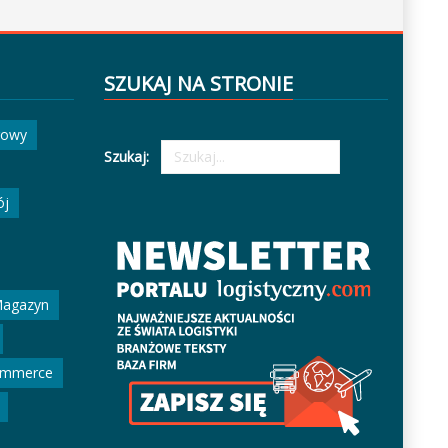
SZUKAJ NA STRONIE
gowy
Szukaj:
ój
agazyn
ommerce