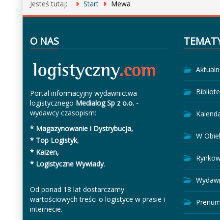
Jesteś tutaj:
Start
Mewa
O NAS
TEMAT
Aktualn
Bibliot
Portal informacyjny wydawnictwa
logistycznego
Medialog Sp z o.o. -
wydawcy czasopism:
Kalend
* Magazynowanie i Dystrybucja,
W Obie
* Top Logistyk
,
* Kaizen,
Rynkow
* Logistyczne Wywiady
.
Wydawn
Od ponad 18 lat dostarczamy
wartościowych treści o logistyce w prasie i
Prenum
internecie.