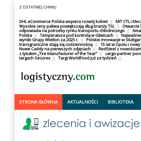
Z OSTATNIEJ CHWILI
DHL eCommerce Polska wspiera rozwój kobiet
MIT CTL i Me
Wysokie ceny paliwa powiększają dług branży TSL
Otwarcie 
odpowiada na potrzeby rynku transportu chłodniczego
Amaz
Polska
Temperatura pod kontrolą w Gliwicach
Najważnie
wyniki Grupy Wielton za 2025 r.
Polskie innowacje w Stuttgar
transgraniczne stają się codziennością
15 lat w Opolu i nowy
Nowe Caddy na pierwszych zdjęciach
RedSteel z nowościam
z tytułem „Tire Manufacturer of the Year”
cargo-partner po
targach Securex
Targi WorldFood już za tydzień
STRONA GŁÓWNA
AKTUALNOŚCI
BIBLIOTEKA