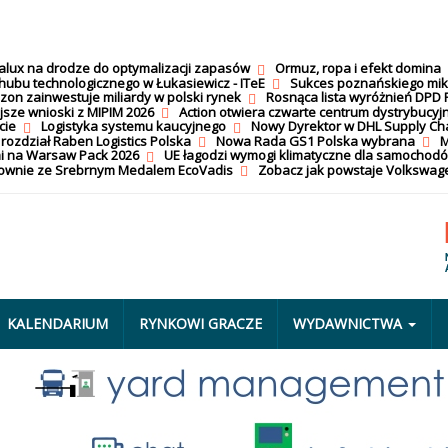
calux na drodze do optymalizacji zapasów
Ormuz, ropa i efekt domina
hubu technologicznego w Łukasiewicz - ITeE
Sukces poznańskiego mi
on zainwestuje miliardy w polski rynek
Rosnąca lista wyróżnień DPD 
jsze wnioski z MIPIM 2026
Action otwiera czwarte centrum dystrybucyj
cie
Logistyka systemu kaucyjnego
Nowy Dyrektor w DHL Supply Ch
 rozdział Raben Logistics Polska
Nowa Rada GS1 Polska wybrana
M
i na Warsaw Pack 2026
UE łagodzi wymogi klimatyczne dla samochod
nownie ze Srebrnym Medalem EcoVadis
Zobacz jak powstaje Volkswage
KALENDARIUM
RYNKOWI GRACZE
WYDAWNICTWA