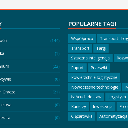
Y
POPULARNE TAGI
Współpraca
Transport dro
ości
(144)
Transport
Targi
eka
(1)
Sztuczna inteligencja
Rozw
arium
(22)
Raport
Przesyłki
Powierzchnie logistyczne
ktywie
(0)
Nowoczesne technologie
M
i Gracze
(21)
Łańcuch dostaw
Logistyka
ictwa
(0)
Kurierzy
Inwestycja
E-c
Ciężarówka
Automatyzacja
erata
(0)