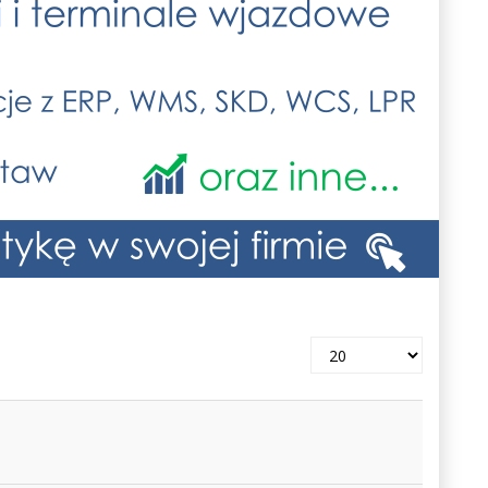
Pokaż
#