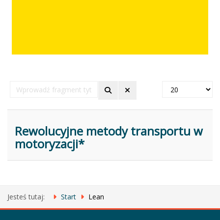
Wprowadź
Pokaż
fragment
#
tytułu
Rewolucyjne metody transportu w
motoryzacji*
Jesteś tutaj:
Start
Lean