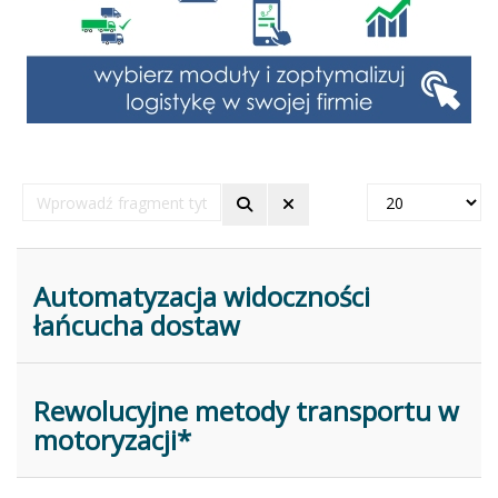
Wprowadź
Pokaż
fragment
#
tytułu
Automatyzacja widoczności
łańcucha dostaw
Rewolucyjne metody transportu w
motoryzacji*