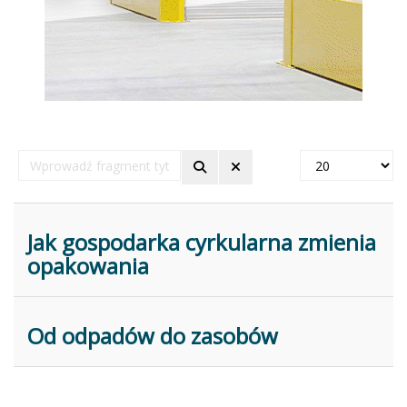
Wprowadź
Pokaż
fragment
#
tytułu
Jak gospodarka cyrkularna zmienia
opakowania
Od odpadów do zasobów